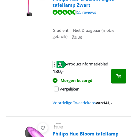
tafellamp Zwart
Beoordeling is 9,4 van de 10, gebaseerd op 55 reviews.
55 reviews
Gradient
|
Niet Draagbaar (mobiel
gebruik)
|
Signe
Productinformatieblad
opent in nieuw tabblad
180
,-
Morgen bezorgd
Vergelijken
Voordelige Tweedekans
van
141
,-
Philips Hue Bloom tafellamp