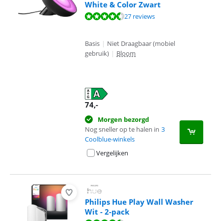
White & Color Zwart
Beoordeling is 9,1 van de 10, gebaseerd op 27 reviews.
27 reviews
Basis
|
Niet Draagbaar (mobiel
gebruik)
|
Bloom
74
,-
Morgen bezorgd
Nog sneller op te halen in
3
Coolblue-winkels
Vergelijken
Philips Hue Play Wall Washer
Wit - 2-pack