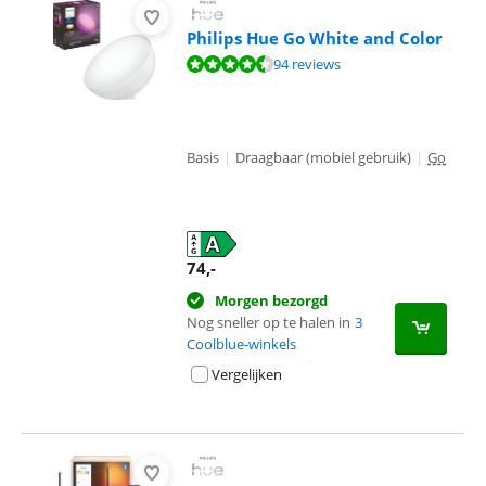
Philips Hue Go White and Color
Beoordeling is 9,3 van de 10, gebaseerd op 94 reviews.
94 reviews
Basis
|
Draagbaar (mobiel gebruik)
|
Go
74
,-
Morgen bezorgd
Nog sneller op te halen in
3
Coolblue-winkels
Vergelijken