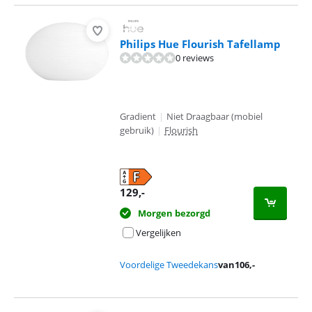
Philips Hue Flourish Tafellamp
0 reviews
Gradient
|
Niet Draagbaar (mobiel
gebruik)
|
Flourish
129
,-
Morgen bezorgd
Vergelijken
Voordelige Tweedekans
van
106
,-