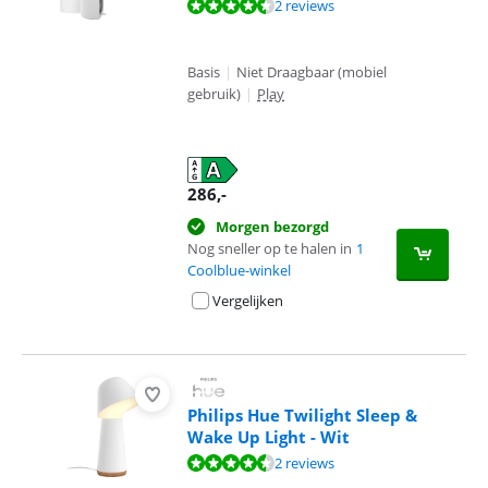
Beoordeling is 9,0 van de 10, gebaseerd op 2 reviews.
2 reviews
Basis
|
Niet Draagbaar (mobiel
gebruik)
|
Play
286
,-
Morgen bezorgd
Nog sneller op te halen in
1
Coolblue-winkel
Vergelijken
Philips Hue Twilight Sleep &
Wake Up Light - Wit
Beoordeling is 9,3 van de 10, gebaseerd op 2 reviews.
2 reviews