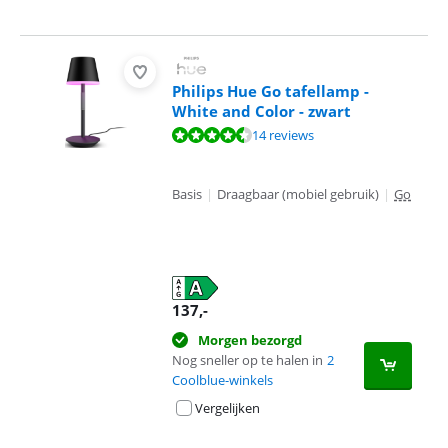
Philips Hue Go tafellamp -
White and Color - zwart
Beoordeling is 9,1 van de 10, gebaseerd op 14 reviews.
14 reviews
Basis
|
Draagbaar (mobiel gebruik)
|
Go
137
,-
Morgen bezorgd
Nog sneller op te halen in
2
Coolblue-winkels
Vergelijken