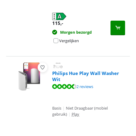
115
,-
Morgen bezorgd
Vergelijken
Philips Hue Play Wall Washer
Wit
Beoordeling is 9,0 van de 10, gebaseerd op 2 reviews.
2 reviews
Basis
|
Niet Draagbaar (mobiel
gebruik)
|
Play