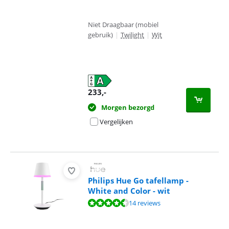
Niet Draagbaar (mobiel
gebruik)
|
Twilight
|
Wit
233
,-
Morgen bezorgd
Vergelijken
Philips Hue Go tafellamp -
White and Color - wit
Beoordeling is 9,1 van de 10, gebaseerd op 14 reviews.
14 reviews