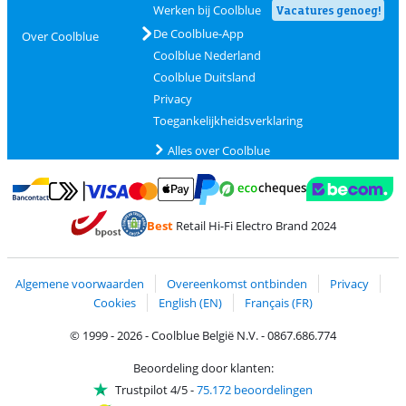
Werken bij Coolblue
Vacatures genoeg!
De Coolblue-App
Over Coolblue
Coolblue Nederland
Coolblue Duitsland
Privacy
Toegankelijkheidsverklaring
Alles over Coolblue
Betalen met MasterCard en Visa via ClickToPay
Betalen met Ecocheques
Betalen met Bancontact
Betalen met ApplePay
Webshop Trustmar
Betalen met PayPal
Best
Retail Hi-Fi Electro Brand 2024
Trustprofile van Coolblue
Verzending en bezorging met bPost
Algemene voorwaarden
Overeenkomst ontbinden
Privacy
Cookies
English (EN)
Français (FR)
© 1999 - 2026 - Coolblue België N.V. - 0867.686.774
Beoordeling door klanten:
Trustpilot 4/5
-
75.172 beoordelingen