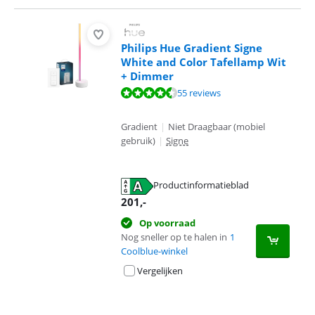
Philips Hue Gradient Signe
White and Color Tafellamp Wit
+ Dimmer
Beoordeling is 9,4 van de 10, gebaseerd op 55 reviews.
55 reviews
Gradient
|
Niet Draagbaar (mobiel
gebruik)
|
Signe
Productinformatieblad
opent in nieuw tabblad
201
,-
Op voorraad
Nog sneller op te halen in
1
Coolblue-winkel
Vergelijken
Advertentie