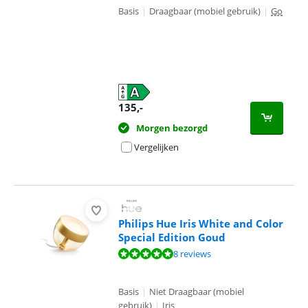
Basis
|
Draagbaar (mobiel gebruik)
|
Go
135
,-
Morgen bezorgd
Vergelijken
Philips Hue Iris White and Color
Special Edition Goud
Beoordeling is 9,5 van de 10, gebaseerd op 8 reviews.
8 reviews
Basis
|
Niet Draagbaar (mobiel
gebruik)
|
Iris