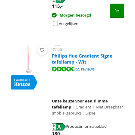
115
,-
Morgen bezorgd
Vergelijken
Philips Hue Gradient Signe
tafellamp - Wit
Beoordeling is 9,4 van de 10, gebaseerd op 55 reviews.
55 reviews
Onze keuze voor een slimme
tafellamp
|
Gradient
|
Niet Draagbaar
(mobiel gebruik)
|
Signe
Productinformatieblad
opent in nieuw tabblad
180
,-