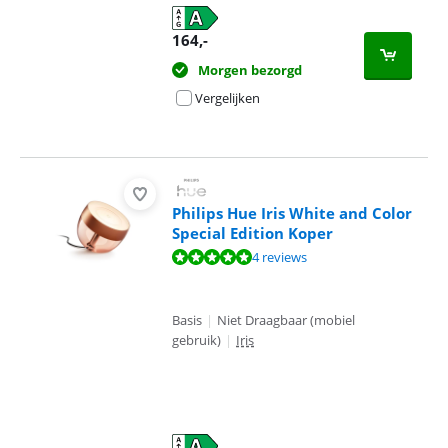
164
,-
Morgen bezorgd
Vergelijken
Philips Hue Iris White and Color
Special Edition Koper
Beoordeling is 9,8 van de 10, gebaseerd op 4 reviews.
4 reviews
Basis
|
Niet Draagbaar (mobiel
gebruik)
|
Iris