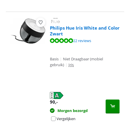
Philips Hue Iris White and Color
Zwart
Beoordeling is 9,5 van de 10, gebaseerd op 22 reviews.
22 reviews
Basis
|
Niet Draagbaar (mobiel
gebruik)
|
Iris
90
,-
Morgen bezorgd
Vergelijken