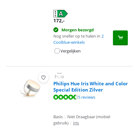
172
,-
Morgen bezorgd
Nog sneller op te halen in
2
Coolblue-winkels
Vergelijken
Philips Hue Iris White and Color
Special Edition Zilver
Beoordeling is 8,9 van de 10, gebaseerd op 5 reviews.
5 reviews
Basis
|
Niet Draagbaar (mobiel
gebruik)
|
Iris