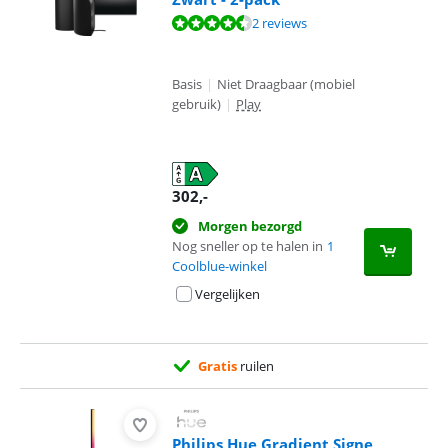
Beoordeling is 9,0 van de 10, gebaseerd op 2 reviews.
2 reviews
Basis
|
Niet Draagbaar (mobiel
gebruik)
|
Play
302
,-
Morgen bezorgd
Nog sneller op te halen in
1
Coolblue-winkel
Vergelijken
Gratis
ruilen
Philips Hue Gradient Signe