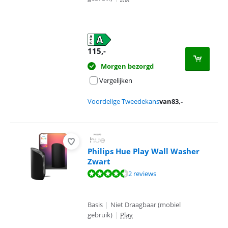
115
,-
Morgen bezorgd
Vergelijken
Voordelige Tweedekans
van
83
,-
Philips Hue Play Wall Washer
Zwart
Beoordeling is 9,0 van de 10, gebaseerd op 2 reviews.
2 reviews
Basis
|
Niet Draagbaar (mobiel
gebruik)
|
Play