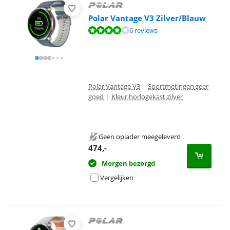
Polar Vantage V3 Zilver/Blauw
Beoordeling is 8,4 van de 10, gebaseerd op 6 reviews.
6 reviews
Polar Vantage V3
|
Sportmetingen zeer
goed
|
Kleur horlogekast zilver
Geen oplader meegeleverd
474
,-
Morgen bezorgd
Vergelijken