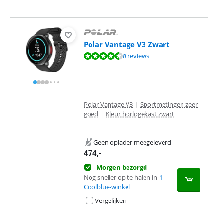
Polar Vantage V3 Zwart
Beoordeling is 9,2 van de 10, gebaseerd op 8 reviews.
8 reviews
Polar Vantage V3
|
Sportmetingen zeer
goed
|
Kleur horlogekast zwart
Geen oplader meegeleverd
474
,-
Morgen bezorgd
Nog sneller op te halen in
1
Coolblue-winkel
Vergelijken