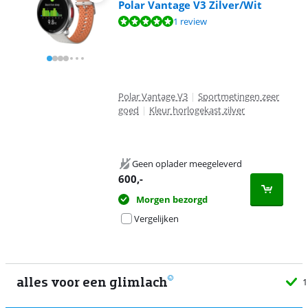
Polar Vantage V3 Zilver/Wit
Beoordeling is 10 van de 10, gebaseerd op 1 review.
1 review
Polar Vantage V3
|
Sportmetingen zeer
goed
|
Kleur horlogekast zilver
Geen oplader meegeleverd
600
,-
Morgen bezorgd
Vergelijken
alles voor een glimlach
1