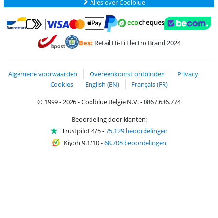
Alles over Coolblue
Betalen met MasterCard en Visa via ClickToPay
Betalen met Ecocheques
Betalen met Bancontact
Betalen met ApplePay
Webshop Trustmar
Betalen met PayPal
Best
Retail Hi-Fi Electro Brand 2024
Trustprofile van Coolblue
Verzending en bezorging met bPost
Algemene voorwaarden
Overeenkomst ontbinden
Privacy
Cookies
English (EN)
Français (FR)
© 1999 - 2026 - Coolblue België N.V. - 0867.686.774
Beoordeling door klanten:
Trustpilot 4/5
-
75.129 beoordelingen
Kiyoh 9.1/10
-
68.705 beoordelingen