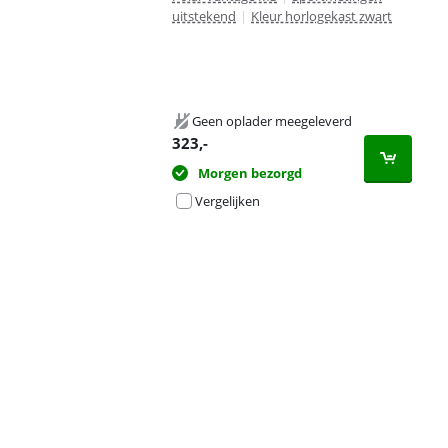
uitstekend
|
Kleur horlogekast zwart
Geen oplader meegeleverd
323
,-
Morgen bezorgd
Vergelijken
Advertentie