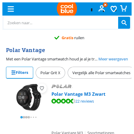
Gratis
ruilen
Polar Vantage
Met een Polar Vantage smartwatch houd je al je trainingen bij. Op deze grote multisport horloges bekijk je jouw voortgang bij bijvoorbeeld hardlopen, zwemmen en fietsen. De Polar Vantage V3 is het beste model. Op het grote, heldere scherm zie je alle details van je trainingen. Je krijgt ook uitgebreid advies waarmee je jouw trainingen verbetert en blessures voorkomt. De Polar Vantage M3 is kleiner en heeft een kortere batterijduur.
Meer weergeven
Filters
Polar Grit X
Vergelijk alle Polar smartwatches
Polar Vantage M3 Zwart
Beoordeling is 8,7 van de 10, gebaseerd op 22 reviews.
22 reviews
Polar Vantage M3
|
Sportmetingen