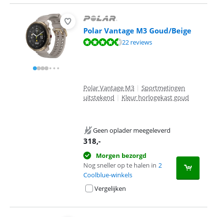
Polar Vantage M3 Goud/Beige
Beoordeling is 8,7 van de 10, gebaseerd op 22 reviews.
22 reviews
Polar Vantage M3
|
Sportmetingen
uitstekend
|
Kleur horlogekast goud
Geen oplader meegeleverd
318
,-
Morgen bezorgd
Nog sneller op te halen in
2
Coolblue-winkels
Vergelijken