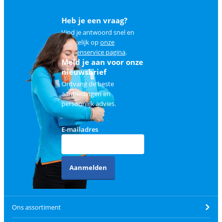
Heb je een vraag?
Vind je antwoord snel en
makkelijk op
onze
klantenservice pagina
.
Meld je aan voor onze
nieuwsbrief
Ontvang de beste
aanbiedingen en
persoonlijk advies.
E-mailadres
Aanmelden
Ons assortiment