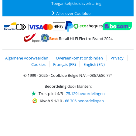
Toegankelijkheidsverklaring
Alles over Coolblue
Betalen met MasterCard en Visa via ClickToPay
Betalen met Ecocheques
Betalen met Bancontact
Betalen met ApplePay
Webshop Trustmar
Betalen met PayPal
Best
Retail Hi-Fi Electro Brand 2024
Trustprofile van Coolblue
Verzending en bezorging met bPost
Algemene voorwaarden
Overeenkomst ontbinden
Privacy
Cookies
Français (FR)
English (EN)
© 1999 - 2026 - Coolblue België N.V. - 0867.686.774
Beoordeling door klanten:
Trustpilot 4/5
-
75.129 beoordelingen
Kiyoh 9.1/10
-
68.705 beoordelingen