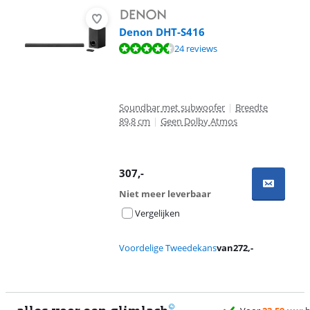
Denon DHT-S416
Beoordeling is 9,2 van de 10, gebaseerd op 24 reviews.
24 reviews
Soundbar met subwoofer
|
Breedte
89,8 cm
|
Geen Dolby Atmos
307
,-
Niet meer leverbaar
Vergelijken
Voordelige Tweedekans
van
272
,-