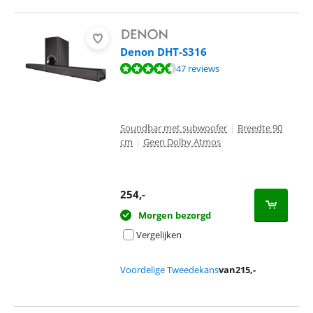
Denon DHT-S316
Beoordeling is 8,9 van de 10, gebaseerd op 47 reviews.
47 reviews
Soundbar met subwoofer
|
Breedte 90
cm
|
Geen Dolby Atmos
254
,-
Morgen bezorgd
Vergelijken
Voordelige Tweedekans
van
215
,-