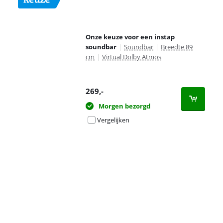
Onze keuze voor een instap
soundbar
|
Soundbar
|
Breedte 89
cm
|
Virtual Dolby Atmos
269
,-
Morgen bezorgd
Vergelijken
Advertentie