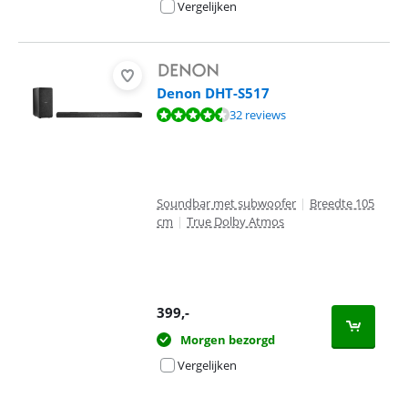
Vergelijken
Denon DHT-S517
Beoordeling is 8,9 van de 10, gebaseerd op 32 reviews.
32 reviews
Soundbar met subwoofer
|
Breedte 105
cm
|
True Dolby Atmos
399
,-
Morgen bezorgd
Vergelijken