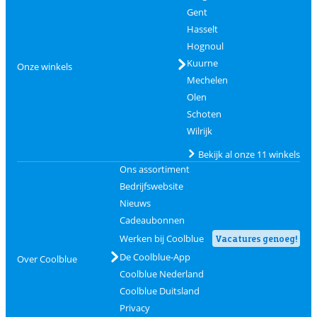
Gent
Hasselt
Hognoul
Kuurne
Onze winkels
Mechelen
Olen
Schoten
Wilrijk
Bekijk al onze 11 winkels
Ons assortiment
Bedrijfswebsite
Nieuws
Cadeaubonnen
Werken bij Coolblue
Vacatures genoeg!
De Coolblue-App
Over Coolblue
Coolblue Nederland
Coolblue Duitsland
Privacy