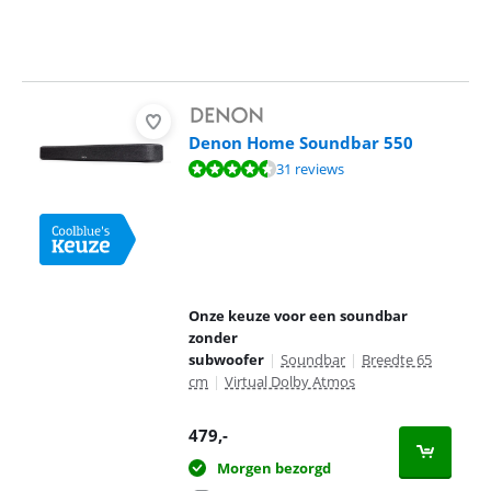
Denon Home Soundbar 550
Beoordeling is 8,6 van de 10, gebaseerd op 31 reviews.
31 reviews
Onze keuze voor een soundbar
zonder
subwoofer
|
Soundbar
|
Breedte 65
cm
|
Virtual Dolby Atmos
479
,-
Morgen bezorgd