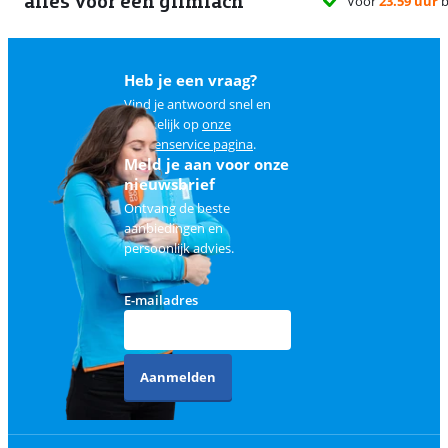
alles voor een glimlach
Voor
23.59 uur
besteld, morgen
gratis
bezorgd
Heb je een vraag?
Vind je antwoord snel en
makkelijk op
onze
klantenservice pagina
.
Meld je aan voor onze
nieuwsbrief
Ontvang de beste
aanbiedingen en
persoonlijk advies.
E-mailadres
Aanmelden