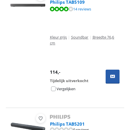
Philips TAB5109
Beoordeling is 8,3 van de 10, gebaseerd op 14 reviews.
14 reviews
Kleur grijs
|
Soundbar
|
Breedte 76,6
cm
114
,-
Tijdelijk uitverkocht
Vergelijken
Philips TAB5201
0 reviews