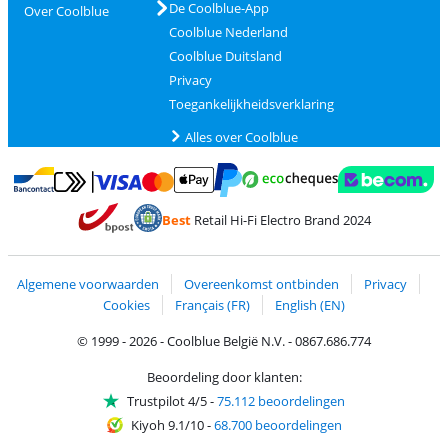
De Coolblue-App
Over Coolblue
Coolblue Nederland
Coolblue Duitsland
Privacy
Toegankelijkheidsverklaring
Alles over Coolblue
Betalen met MasterCard en Visa via ClickToPay
Betalen met Ecocheques
Betalen met Bancontact
Betalen met ApplePay
Webshop Trustmar
Betalen met PayPal
Best
Retail Hi-Fi Electro Brand 2024
Trustprofile van Coolblue
Verzending en bezorging met bPost
Algemene voorwaarden
Overeenkomst ontbinden
Privacy
Cookies
Français (FR)
English (EN)
© 1999 - 2026 - Coolblue België N.V. - 0867.686.774
Beoordeling door klanten:
Trustpilot 4/5
-
75.112 beoordelingen
Kiyoh 9.1/10
-
68.700 beoordelingen