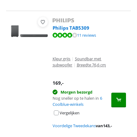
Philips TAB5309
Beoordeling is 7,5 van de 10, gebaseerd op 11 reviews.
11 reviews
Kleur grijs
|
Soundbar met
subwoofer
|
Breedte 76,6 cm
169
,-
Morgen bezorgd
Nog sneller op te halen in
6
Coolblue-winkels
Vergelijken
Voordelige Tweedekans
van
143
,-