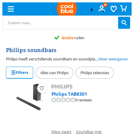
Gratis
ruilen
Philips soundbars
Philips heeft verschillende soundbars en soundplates die je tv-geluid naar een hoger niveau tillen. Met een Philips soundbar beleef je films met een krachtig surround geluid. Een bekende soundbar van Philips is de Philips Fidelio. Met deze soundbar kun je genieten van echt surround sound, maar dan draadloos! Koppel de linker en de rechter speaker van de soundbar los en plaats deze op een willekeurige plek in de woonkamer
Meer weergeven
Filters
Alles van Philips
Philips televisies
Philips TAB8301
0 reviews
Kleur zwart
|
Soundbar met