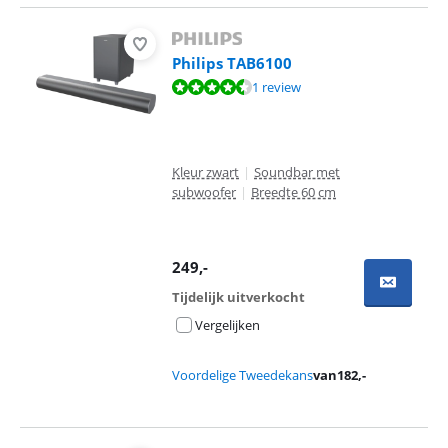
Philips TAB6100
Beoordeling is 8,8 van de 10, gebaseerd op 1 review.
1 review
Kleur zwart
|
Soundbar met
subwoofer
|
Breedte 60 cm
249
,-
Tijdelijk uitverkocht
Vergelijken
Voordelige Tweedekans
van
182
,-