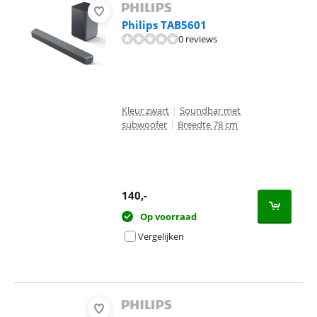
Philips TAB5601
0 reviews
Kleur zwart
|
Soundbar met
subwoofer
|
Breedte 78 cm
140
,-
Op voorraad
Vergelijken