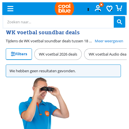
WK voetbal soundbar deals
Tijdens de WK voetbal soundbar deals tussen 18 mei en 21 juni 2026 scoor je jouw nieuwe soundbar met korting. Zo weet je zeker dat jij de wedstrijd goed ervaart. Ga voor een soundbar met Dolby Atmos als je het gevoel wil alsof je in het stadion staat. Deze techniek stuurt het geluid via het plafond en de muren naar je zitplek, waardoor je de wedstrijd levendig in je kamer hoort. Houd je van diepe bastonen? Kies dan voor een soundbar met ingebouwde subwoofer. Het geluid krijgt hierdoor meer diepte, waardoor het geluid indrukwekkender klinkt. Maak een surround sound opstelling met 2 achterspeakers voor de complete ervaring. Zo hoor je de bal van achter je vandaan komen en ga je helemaal op in de wedstrijd.
Meer weergeven
Filters
WK voetbal 2026 deals
WK voetbal Audio deals
We hebben geen resultaten gevonden.