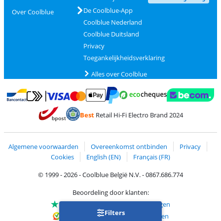
De Coolblue-App
Over Coolblue
Coolblue Nederland
Coolblue Duitsland
Privacy
Toegankelijkheidsverklaring
Alles over Coolblue
Betalen met MasterCard en Visa via ClickToPay
Betalen met Ecocheques
Betalen met Bancontact
Betalen met ApplePay
Webshop Trustmar
Betalen met PayPal
Best
Retail Hi-Fi Electro Brand 2024
Trustprofile van Coolblue
Verzending en bezorging met bPost
Algemene voorwaarden
Overeenkomst ontbinden
Privacy
Cookies
English (EN)
Français (FR)
© 1999 - 2026 - Coolblue België N.V. - 0867.686.774
Beoordeling door klanten:
Trustpilot 4/5
-
75.150 beoordelingen
Filters
Kiyoh 9.1/10
-
68.713 beoordelingen