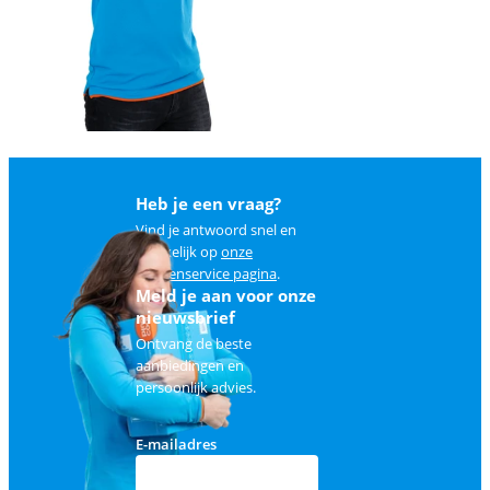
Heb je een vraag?
Vind je antwoord snel en
makkelijk op
onze
klantenservice pagina
.
Meld je aan voor onze
nieuwsbrief
Ontvang de beste
aanbiedingen en
persoonlijk advies.
E-mailadres