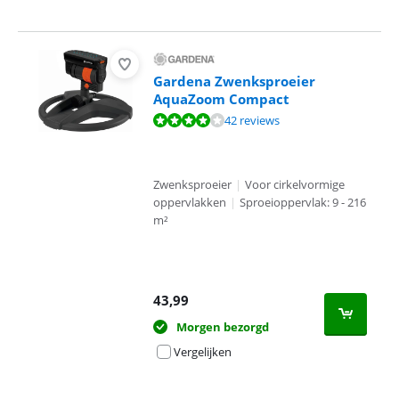
Gardena Zwenksproeier
AquaZoom Compact
Beoordeling is 8,4 van de 10, gebaseerd op 42 reviews.
42 reviews
Zwenksproeier
|
Voor cirkelvormige
oppervlakken
|
Sproeioppervlak: 9 - 216
m²
43,99
Morgen bezorgd
Vergelijken