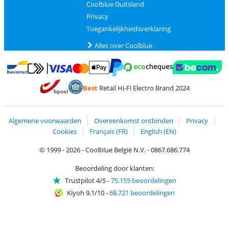
Coolblue Duitsland
Privacy
Toegankelijkheidsverklaring
Alles over Coolblue
Betalen met MasterCard en Visa via ClickToPay
Betalen met Ecocheques
Betalen met Bancontact
Betalen met ApplePay
Webshop Trustmar
Betalen met PayPal
Best
Retail Hi-Fi Electro Brand 2024
Trustprofile van Coolblue
Verzending en bezorging met bPost
Algemene voorwaarden
Overeenkomst ontbinden
Privacy
Cookies
Français (FR)
English (EN)
© 1999 - 2026 - Coolblue België N.V. - 0867.686.774
Beoordeling door klanten:
Trustpilot 4/5
-
75.155 beoordelingen
Kiyoh 9.1/10
-
68.721 beoordelingen