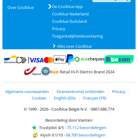
De Coolblue-App
Over Coolblue
Coolblue Nederland
Coolblue Duitsland
Privacy
Toegankelijkheidsverklaring
Alles over Coolblue
Betalen met MasterCard en Visa via ClickToPay
Betalen met Ecocheques
Betalen met Bancontact
Betalen met ApplePay
Webshop Trustmar
Betalen met PayPal
Best
Retail Hi-Fi Electro Brand 2024
Trustprofile van Coolblue
Verzending en bezorging met bPost
Algemene voorwaarden
Overeenkomst ontbinden
Privacy
Cookies
English (EN)
Français (FR)
© 1999 - 2026 - Coolblue België N.V. - 0867.686.774
Beoordeling door klanten:
Trustpilot 4/5
-
75.112 beoordelingen
Kiyoh 9.1/10
-
68.700 beoordelingen