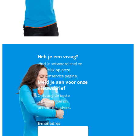
Heb je een vraag?
Vind je antwoord snel en
makkelijk op
onze
klantenservice pagina
.
Meld je aan voor onze
nieuwsbrief
Ontvang de beste
aanbiedingen en
persoonlijk advies.
E-mailadres