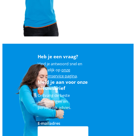
Heb je een vraag?
Vind je antwoord snel en
makkelijk op
onze
klantenservice pagina
.
Meld je aan voor onze
nieuwsbrief
Ontvang de beste
aanbiedingen en
persoonlijk advies.
E-mailadres