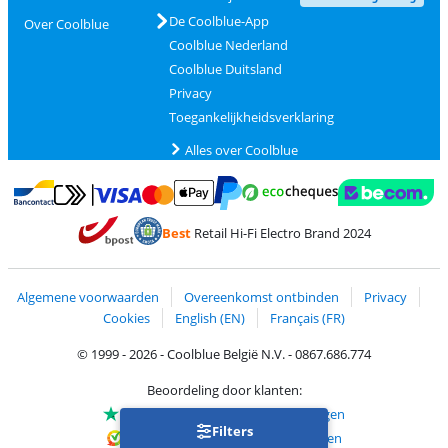
De Coolblue-App
Over Coolblue
Coolblue Nederland
Coolblue Duitsland
Privacy
Toegankelijkheidsverklaring
Alles over Coolblue
Betalen met MasterCard en Visa via ClickToPay
Betalen met Ecocheques
Betalen met Bancontact
Betalen met ApplePay
Webshop Trustmar
Betalen met PayPal
Best
Retail Hi-Fi Electro Brand 2024
Trustprofile van Coolblue
Verzending en bezorging met bPost
Algemene voorwaarden
Overeenkomst ontbinden
Privacy
Cookies
English (EN)
Français (FR)
© 1999 - 2026 - Coolblue België N.V. - 0867.686.774
Beoordeling door klanten:
Trustpilot 4/5
-
75.150 beoordelingen
Filters
Kiyoh 9.1/10
-
68.713 beoordelingen