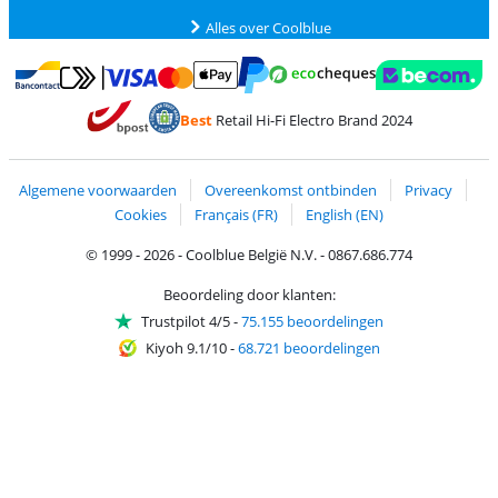
Alles over Coolblue
Betalen met MasterCard en Visa via ClickToPay
Betalen met Ecocheques
Betalen met Bancontact
Betalen met ApplePay
Webshop Trustmar
Betalen met PayPal
Best
Retail Hi-Fi Electro Brand 2024
Trustprofile van Coolblue
Verzending en bezorging met bPost
Algemene voorwaarden
Overeenkomst ontbinden
Privacy
Cookies
Français (FR)
English (EN)
© 1999 - 2026 - Coolblue België N.V. - 0867.686.774
Beoordeling door klanten:
Trustpilot 4/5
-
75.155 beoordelingen
Kiyoh 9.1/10
-
68.721 beoordelingen