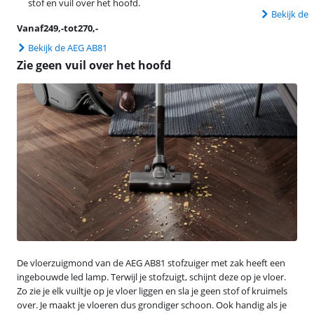
stof en vuil over het hoofd.
Bekijk de
Vanaf
249
,-
tot
270
,-
Bekijk de AEG AB81
Zie geen vuil over het hoofd
De vloerzuigmond van de AEG AB81 stofzuiger met zak heeft een
ingebouwde led lamp. Terwijl je stofzuigt, schijnt deze op je vloer.
Zo zie je elk vuiltje op je vloer liggen en sla je geen stof of kruimels
over. Je maakt je vloeren dus grondiger schoon. Ook handig als je