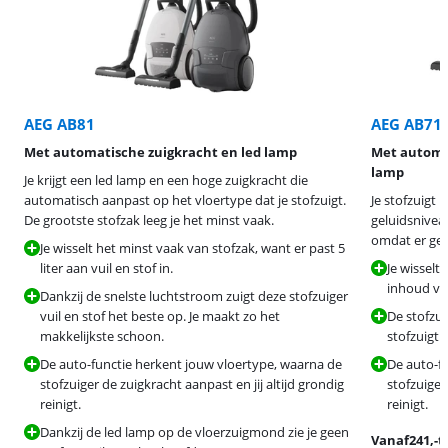
AEG AB81
AEG AB71
Met automatische zuigkracht en led lamp
Met automat
lamp
Je krijgt een led lamp en een hoge zuigkracht die
automatisch aanpast op het vloertype dat je stofzuigt.
Je stofzuigt
De grootste stofzak leeg je het minst vaak.
geluidsniveau
omdat er gee
Je wisselt het minst vaak van stofzak, want er past 5
liter aan vuil en stof in.
Je wisselt
inhoud van
Dankzij de snelste luchtstroom zuigt deze stofzuiger
vuil en stof het beste op. Je maakt zo het
De stofzui
makkelijkste schoon.
stofzuigt.
De auto-functie herkent jouw vloertype, waarna de
De auto-f
stofzuiger de zuigkracht aanpast en jij altijd grondig
stofzuiger
reinigt.
reinigt.
Dankzij de led lamp op de vloerzuigmond zie je geen
Vanaf
241
,-
t