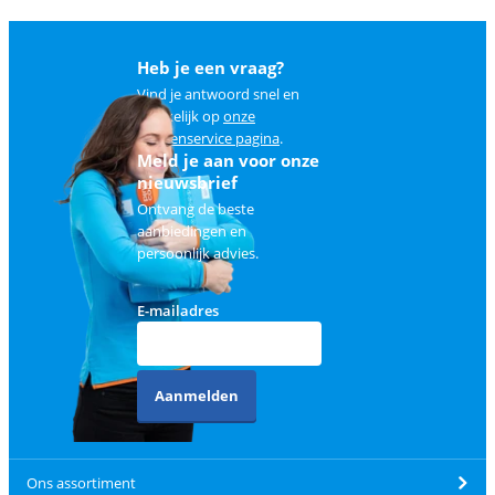
Heb je een vraag?
Vind je antwoord snel en
makkelijk op
onze
klantenservice pagina
.
Meld je aan voor onze
nieuwsbrief
Ontvang de beste
aanbiedingen en
persoonlijk advies.
E-mailadres
Aanmelden
Ons assortiment