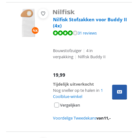
Nilfisk Stofzakken voor Buddy II
(4x)
Beoordeling is 8,3 van de 10, gebaseerd op 31 reviews.
31 reviews
Bouwstofzuiger
|
4 in
verpakking
|
Nilfisk Buddy II
19,99
Tijdelijk uitverkocht
Nog sneller op te halen in
1
Coolblue-winkel
Vergelijken
Voordelige Tweedekans
van
11
,-