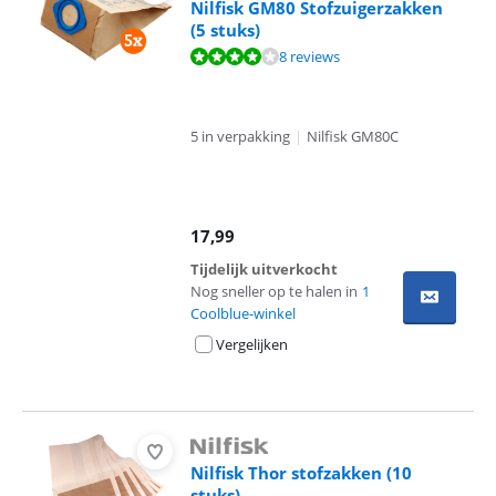
Nilfisk GM80 Stofzuigerzakken
(5 stuks)
Beoordeling is 8,2 van de 10, gebaseerd op 8 reviews.
8 reviews
5 in verpakking
|
Nilfisk GM80C
17,99
Tijdelijk uitverkocht
Nog sneller op te halen in
1
Coolblue-winkel
Vergelijken
Nilfisk Thor stofzakken (10
stuks)