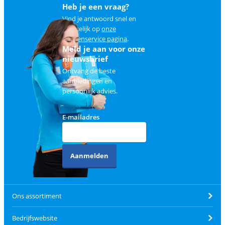
Heb je een vraag?
Vind je antwoord snel en
makkelijk op
onze
klantenservice pagina
.
Meld je aan voor onze
nieuwsbrief
Ontvang de beste
aanbiedingen en
persoonlijk advies.
E-mailadres
Aanmelden
Ons assortiment
Bedrijfswebsite