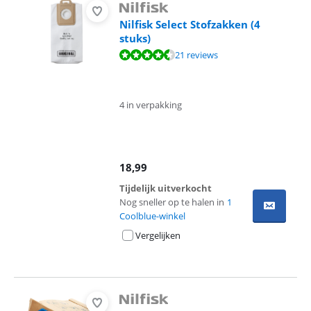
Nilfisk Select Stofzakken (4
stuks)
Beoordeling is 8,8 van de 10, gebaseerd op 21 reviews.
21 reviews
4 in verpakking
18,99
Tijdelijk uitverkocht
Nog sneller op te halen in
1
Coolblue-winkel
Vergelijken