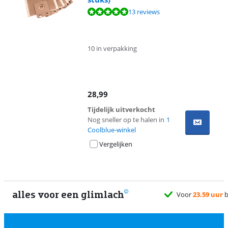
Beoordeling is 9,6 van de 10, gebaseerd op 13 reviews.
13 reviews
10 in verpakking
28,99
Tijdelijk uitverkocht
Nog sneller op te halen in
1
Coolblue-winkel
Vergelijken
alles voor een glimlach
9 uur
besteld, morgen
gratis
bezorgd