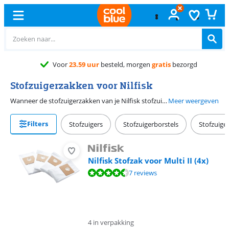
Stofzuigerzakken voor Nilfisk
Wanneer de stofzuigerzakken van je Nilfisk stofzuiger vol raken, moet je ze op tijd vervangen om de zuigkracht te behouden. Vervangen is eenvoudig. Op deze pagina vind je de Nilfisk stofzuigerzakken voor jouw stofzuiger.
Meer weergeven
Filters
Stofzuigers
Stofzuigerborstels
Stofzuiger
Nilfisk Stofzak voor Multi II (4x)
Beoordeling is 9,1 van de 10, gebaseerd op 7 reviews.
7 reviews
4 in verpakking