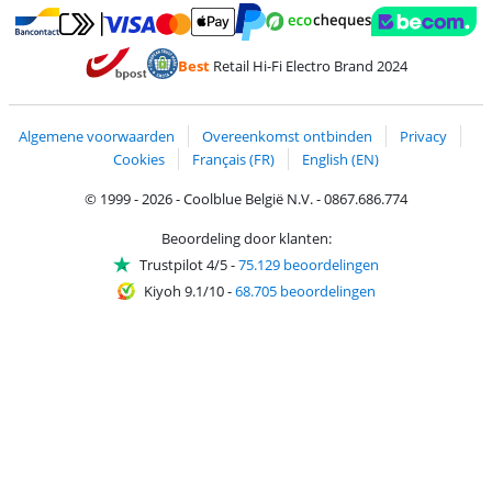
Betalen met MasterCard en Visa via ClickToPay
Betalen met Ecocheques
Betalen met Bancontact
Betalen met ApplePay
Webshop Trustmar
Betalen met PayPal
Best
Retail Hi-Fi Electro Brand 2024
Trustprofile van Coolblue
Verzending en bezorging met bPost
Algemene voorwaarden
Overeenkomst ontbinden
Privacy
Cookies
Français (FR)
English (EN)
© 1999 - 2026 - Coolblue België N.V. - 0867.686.774
Beoordeling door klanten:
Trustpilot 4/5
-
75.129 beoordelingen
Kiyoh 9.1/10
-
68.705 beoordelingen