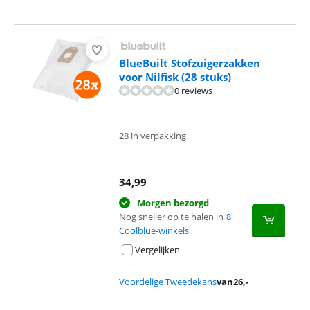
BlueBuilt Stofzuigerzakken
voor Nilfisk (28 stuks)
0 reviews
28 in verpakking
34,99
Morgen bezorgd
Nog sneller op te halen in
8
Coolblue-winkels
Vergelijken
Voordelige Tweedekans
van
26
,-