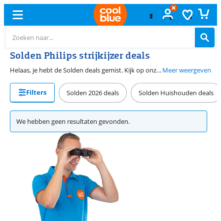
Solden Philips strijkijzer deals
Helaas, je hebt de Solden deals gemist. Kijk op onze promotiepagina voor ons assortiment strijkijzers met korting. Je vindt hier het hele jaar door onze scherpste prijzen. Met een Philips stoomstrijkijzer of een Philips stoomgenerator strijk jij jouw wasgoed snel weer netjes.
Meer weergeven
Filters
Solden 2026 deals
Solden Huishouden deals
We hebben geen resultaten gevonden.