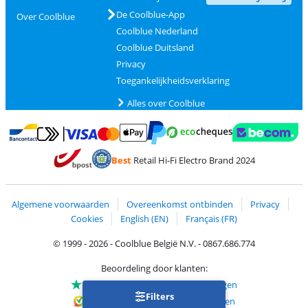
De Coolblue-App
Over Coolblue
Coolblue Nederland
Coolblue Duitsland
Privacy
Toegankelijkheidsverklaring
Alles over Coolblue
Betalen met MasterCard en Visa via ClickToPay
Betalen met Ecocheques
Betalen met Bancontact
Betalen met ApplePay
Webshop Trustmar
Betalen met PayPal
Best
Retail Hi-Fi Electro Brand 2024
Trustprofile van Coolblue
Verzending en bezorging met bPost
Algemene voorwaarden
Overeenkomst ontbinden
Privacy
Cookies
English (EN)
Français (FR)
© 1999 - 2026 - Coolblue België N.V. - 0867.686.774
Beoordeling door klanten:
Trustpilot 4/5
-
75.180 beoordelingen
Filters
Kiyoh 9.1/10
-
68.729 beoordelingen