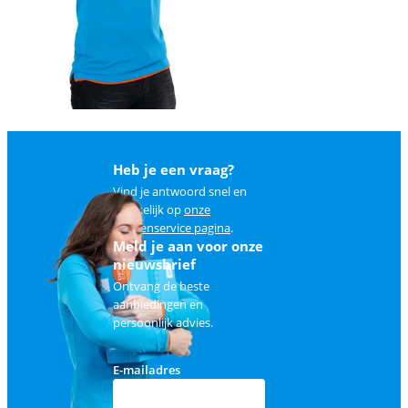
Heb je een vraag?
Vind je antwoord snel en
makkelijk op
onze
klantenservice pagina
.
Meld je aan voor onze
nieuwsbrief
Ontvang de beste
aanbiedingen en
persoonlijk advies.
E-mailadres