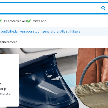
11 échte winkels
Onze app
raun
Strijkplanken voor stoomgeneratoren
Alle strijkijzers
generatoren
n
or je.
enerator