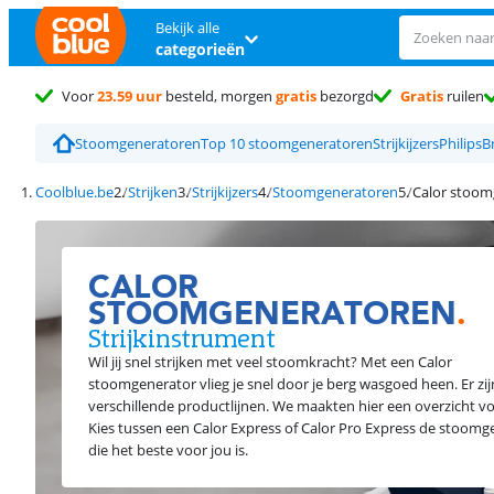
Bekijk alle
categorieën
Voor
23.59 uur
besteld, morgen
gratis
bezorgd
Gratis
ruilen
Stoomgeneratoren
Top 10 stoomgeneratoren
Strijkijzers
Philips
B
Coolblue.be
Strijken
Strijkijzers
Stoomgeneratoren
Calor stoom
CALOR
STOOMGENERATOREN
.
Strijkinstrument
Wil jij snel strijken met veel stoomkracht? Met een Calor
stoomgenerator vlieg je snel door je berg wasgoed heen. Er zij
verschillende productlijnen. We maakten hier een overzicht vo
Kies tussen een Calor Express of Calor Pro Express de stoomg
die het beste voor jou is.