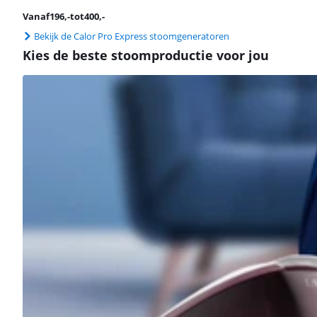
Vanaf
196
,-
tot
400
,-
Bekijk de Calor Pro Express stoomgeneratoren
Kies de beste stoomproductie voor jou