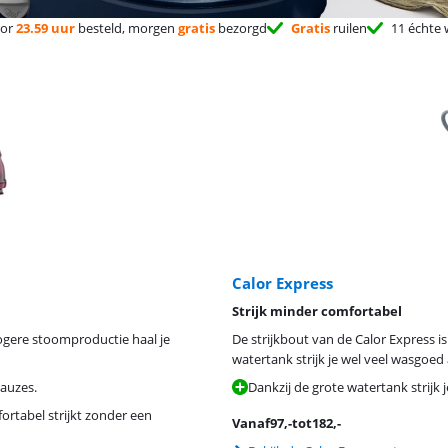
or
23.59 uur
besteld, morgen
gratis
bezorgd
Gratis
ruilen
11 échte 
Calor Express
Strijk minder comfortabel
hogere stoomproductie haal je
De strijkbout van de Calor Express i
watertank strijk je wel veel wasgoed 
pauzes.
Dankzij de grote watertank strijk
ortabel strijkt zonder een
Vanaf
97
,-
tot
182
,-