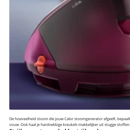
De hoeveelheid stoom die jouw Calor stoomgenerator afgeeft, bepaalt h
vouw. Ook haal je hardnekkige kreukels makkelijker uit stugge stof