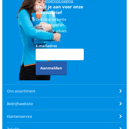
klantenservice pagina
.
Meld je aan voor onze
nieuwsbrief
Ontvang de beste
aanbiedingen en
persoonlijk advies.
E-mailadres
Aanmelden
Ons assortiment
Bedrijfswebsite
Klantenservice
Zakelijk