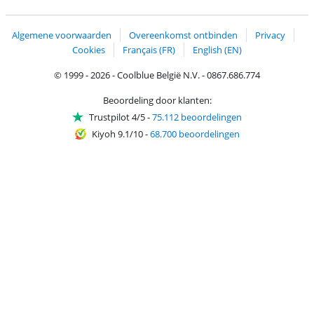
Trustprofile van Coolblue
Verzending en bezorging met bPost
Algemene voorwaarden
Overeenkomst ontbinden
Privacy
Cookies
Français (FR)
English (EN)
© 1999 - 2026 - Coolblue België N.V. - 0867.686.774
Beoordeling door klanten:
Trustpilot 4/5
-
75.112 beoordelingen
Kiyoh 9.1/10
-
68.700 beoordelingen