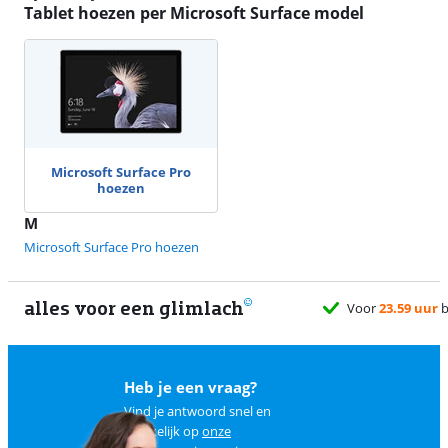
Tablet hoezen per Microsoft Surface model
Microsoft Surface Pro
hoezen
M
Microsoft Surface Pro hoezen
alles voor een glimlach
Voor
23.59 uur
b
Heb je een vraag?
Vind je antwoord snel en
makkelijk op
onze