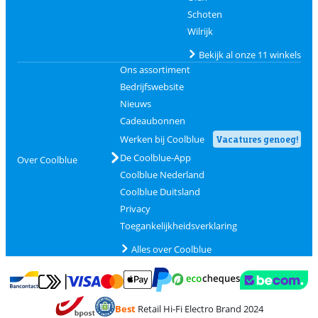
Schoten
Wilrijk
Bekijk al onze 11 winkels
Ons assortiment
Bedrijfswebsite
Nieuws
Cadeaubonnen
Werken bij Coolblue
Vacatures genoeg!
De Coolblue-App
Over Coolblue
Coolblue Nederland
Coolblue Duitsland
Privacy
Toegankelijkheidsverklaring
Alles over Coolblue
Betalen met MasterCard en Visa via ClickToPay
Betalen met Ecocheques
Betalen met Bancontact
Betalen met ApplePay
Webshop Trustmar
Betalen met PayPal
Best
Retail Hi-Fi Electro Brand 2024