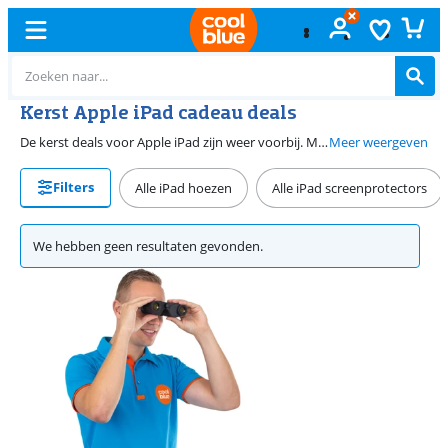
Kerst Apple iPad cadeau deals
De kerst deals voor Apple iPad zijn weer voorbij. Maar dit betekent niet dat er bij Coolblue geen aanbiedingen meer zijn. Bekijk onze Apple iPad deals voor de beste aanbiedingen. Apple iPad Pro en iPad Air zijn geschikt voor zwaardere taken zoals 3D games en fotobewerking. Apple iPad is ideaal voor simpele taken en series kijken. Er is altijd een iPad die het beste bij jou past.
Meer weergeven
Filters
Alle iPad hoezen
Alle iPad screenprotectors
We hebben geen resultaten gevonden.