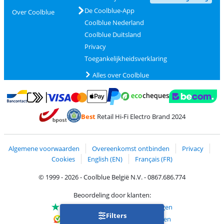
De Coolblue-App
Over Coolblue
Coolblue Nederland
Coolblue Duitsland
Privacy
Toegankelijkheidsverklaring
Alles over Coolblue
Betalen met MasterCard en Visa via ClickToPay
Betalen met Ecocheques
Betalen met Bancontact
Betalen met ApplePay
Webshop Trustmar
Betalen met PayPal
Best
Retail Hi-Fi Electro Brand 2024
Trustprofile van Coolblue
Verzending en bezorging met bPost
Algemene voorwaarden
Overeenkomst ontbinden
Privacy
Cookies
English (EN)
Français (FR)
© 1999 - 2026 - Coolblue België N.V. - 0867.686.774
Beoordeling door klanten:
Trustpilot 4/5
-
75.150 beoordelingen
Filters
Kiyoh 9.1/10
-
68.713 beoordelingen