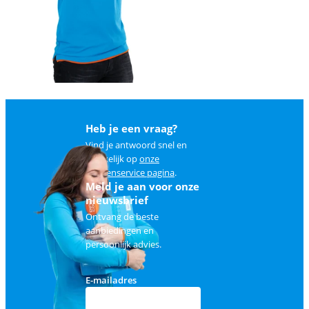
Heb je een vraag?
Vind je antwoord snel en
makkelijk op
onze
klantenservice pagina
.
Meld je aan voor onze
nieuwsbrief
Ontvang de beste
aanbiedingen en
persoonlijk advies.
E-mailadres