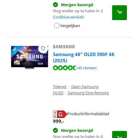
Morgen bezorgd
Nog sneller op te halen in
2
Coolblue-winkels
Vergelijken
Samsung 48" OLED S90F 4K
(2025)
Beoordeling is 9,1 van de 10, gebaseerd op 45 reviews.
45 reviews
Telenet
|
Geen Samsung
QLED
|
Samsung One Remote
Productinformatieblad
opent in nieuw tabblad
999
,-
Morgen bezorgd
Nog sneller op te halen in
6