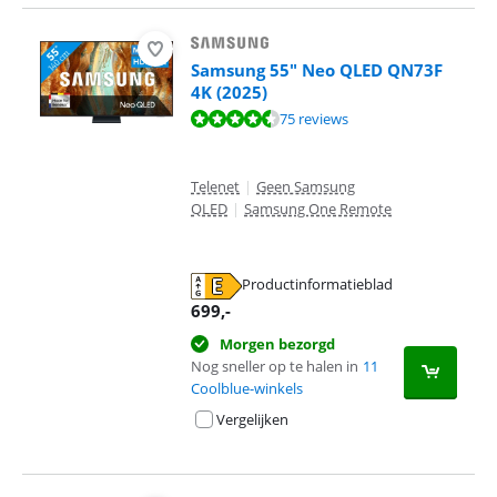
Samsung 55" Neo QLED QN73F
4K (2025)
Beoordeling is 9,0 van de 10, gebaseerd op 75 reviews.
75 reviews
Telenet
|
Geen Samsung
QLED
|
Samsung One Remote
Productinformatieblad
opent in nieuw tabblad
699
,-
Morgen bezorgd
Nog sneller op te halen in
11
Coolblue-winkels
Vergelijken