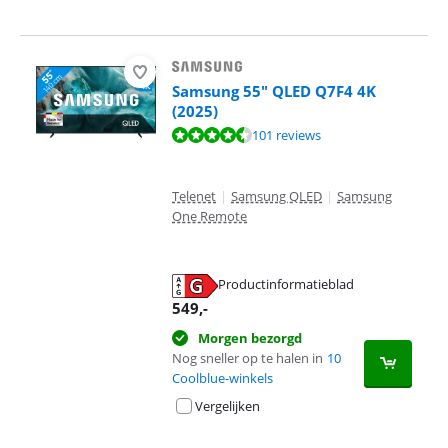
Samsung 55" QLED Q7F4 4K
(2025)
Beoordeling is 9,0 van de 10, gebaseerd op 101 reviews.
101 reviews
Telenet
|
Samsung QLED
|
Samsung
One Remote
Productinformatieblad
opent in nieuw tabblad
549
,-
Morgen bezorgd
Nog sneller op te halen in
10
Coolblue-winkels
Vergelijken