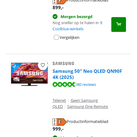
Productinformatieblad
opent in nieuw tabblad
899
,-
Morgen bezorgd
Nog sneller op te halen in
9
Coolblue-winkels
Vergelijken
Samsung 50" Neo QLED QN90F
4K (2025)
Beoordeling is 8,9 van de 10, gebaseerd op 80 reviews.
80 reviews
Telenet
|
Geen Samsung
QLED
|
Samsung One Remote
Productinformatieblad
opent in nieuw tabblad
999
,-