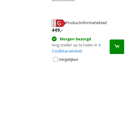
Productinformatieblad
opent in nieuw tabblad
449
,-
Morgen bezorgd
Nog sneller op te halen in
6
Coolblue-winkels
Vergelijken
Advertentie