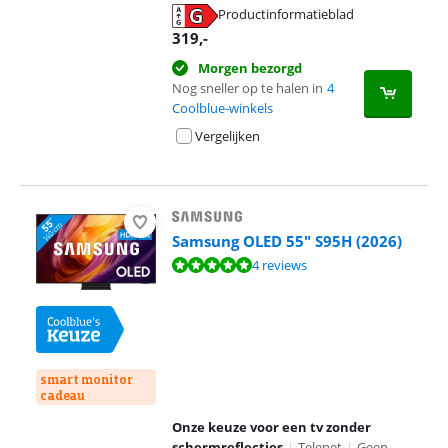
Productinformatieblad
opent in nieuw tabblad
319
,-
Morgen bezorgd
Nog sneller op te halen in
4
Coolblue-winkels
Vergelijken
Samsung OLED 55" S95H (2026)
Beoordeling is 9,5 van de 10, gebaseerd op 4 reviews.
4 reviews
smart monitor
cadeau
Onze keuze voor een tv zonder
schermreflecties
|
Telenet
|
Geen