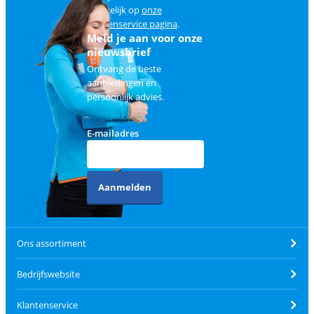
makkelijk op
onze
klantenservice pagina
.
Meld je aan voor onze
nieuwsbrief
Ontvang de beste
aanbiedingen en
persoonlijk advies.
E-mailadres
Aanmelden
Ons assortiment
Bedrijfswebsite
Klantenservice