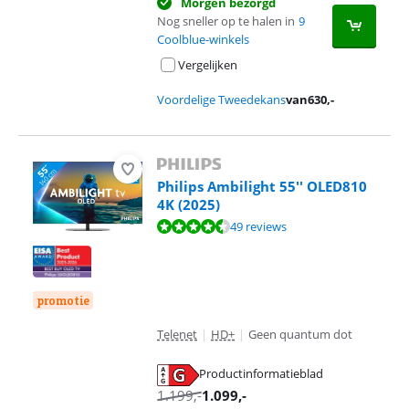
Morgen bezorgd
Nog sneller op te halen in
9
Coolblue-winkels
Vergelijken
Voordelige Tweedekans
van
630
,-
Philips Ambilight 55'' OLED810
4K (2025)
Beoordeling is 9,3 van de 10, gebaseerd op 49 reviews.
49 reviews
promotie
Telenet
|
HD+
|
Geen quantum dot
Productinformatieblad
opent in nieuw tabblad
1.199
,-
1.099
,-