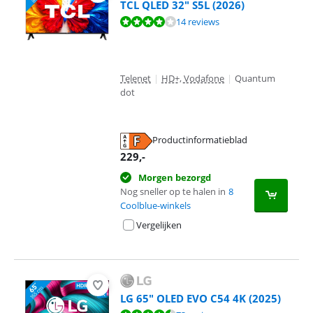
TCL QLED 32" S5L (2026)
Beoordeling is 8,3 van de 10, gebaseerd op 14 reviews.
14 reviews
Telenet
|
HD+, Vodafone
|
Quantum
dot
Productinformatieblad
opent in nieuw tabblad
229
,-
Morgen bezorgd
Nog sneller op te halen in
8
Coolblue-winkels
Vergelijken
LG 65" OLED EVO C54 4K (2025)