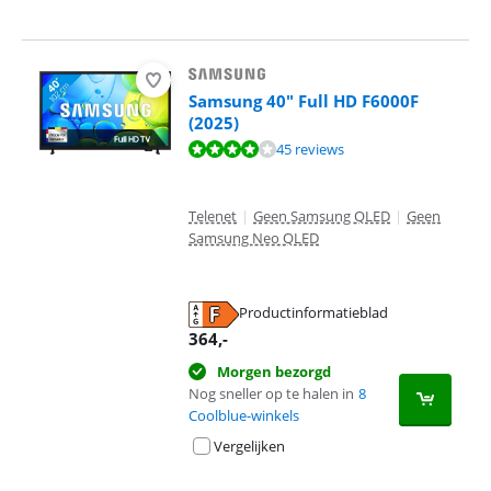
Samsung 40" Full HD F6000F
(2025)
Beoordeling is 7,8 van de 10, gebaseerd op 45 reviews.
45 reviews
Telenet
|
Geen Samsung QLED
|
Geen
Samsung Neo QLED
Productinformatieblad
opent in nieuw tabblad
364
,-
Morgen bezorgd
Nog sneller op te halen in
8
Coolblue-winkels
Vergelijken