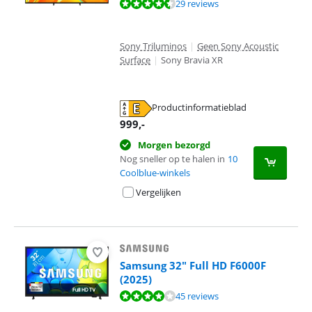
Beoordeling is 9,0 van de 10, gebaseerd op 29 reviews.
29 reviews
Sony Triluminos
|
Geen Sony Acoustic
Surface
|
Sony Bravia XR
Productinformatieblad
opent in nieuw tabblad
999
,-
Morgen bezorgd
Nog sneller op te halen in
10
Coolblue-winkels
Vergelijken
Samsung 32" Full HD F6000F
(2025)
Beoordeling is 7,8 van de 10, gebaseerd op 45 reviews.
45 reviews