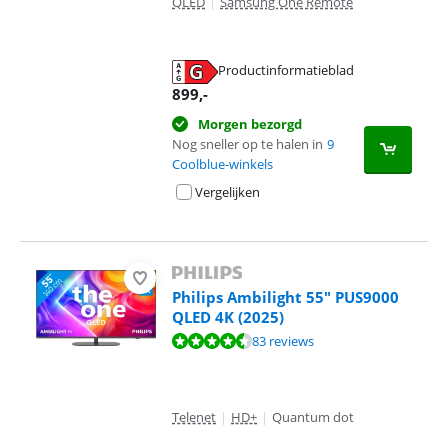
QLED
|
Samsung One Remote
Productinformatieblad
opent in nieuw tabblad
899
,-
Morgen bezorgd
Nog sneller op te halen in
9
Coolblue-winkels
Vergelijken
Philips Ambilight 55" PUS9000
QLED 4K (2025)
Beoordeling is 8,5 van de 10, gebaseerd op 83 reviews.
83 reviews
Telenet
|
HD+
|
Quantum dot