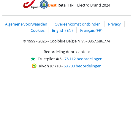
Betalen met Bancontact
Betalen met ApplePay
Webshop Trustmar
Betalen met PayPal
Best
Retail Hi-Fi Electro Brand 2024
Trustprofile van Coolblue
Verzending en bezorging met bPost
Algemene voorwaarden
Overeenkomst ontbinden
Privacy
Cookies
English (EN)
Français (FR)
© 1999 - 2026 - Coolblue België N.V. - 0867.686.774
Beoordeling door klanten:
Trustpilot 4/5
-
75.112 beoordelingen
Kiyoh 9.1/10
-
68.700 beoordelingen