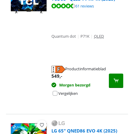
Beoordeling is 8,6 van de 10, gebaseerd op 61 reviews.
61 reviews
Quantum dot
|
P71K
|
QLED
Productinformatieblad
opent in nieuw tabblad
549
,-
Morgen bezorgd
Vergelijken
LG 65" QNED86 EVO 4K (2025)