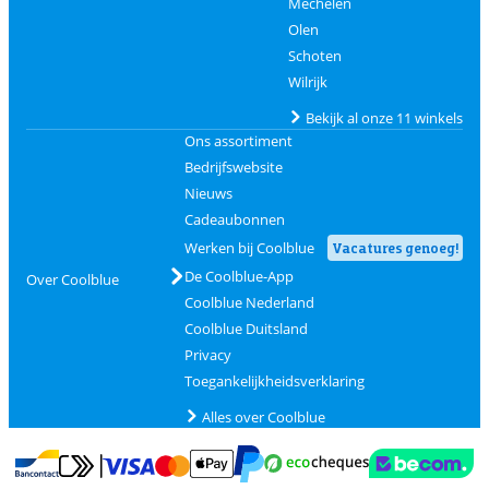
Mechelen
Olen
Schoten
Wilrijk
Bekijk al onze 11 winkels
Ons assortiment
Bedrijfswebsite
Nieuws
Cadeaubonnen
Werken bij Coolblue
Vacatures genoeg!
De Coolblue-App
Over Coolblue
Coolblue Nederland
Coolblue Duitsland
Privacy
Toegankelijkheidsverklaring
Alles over Coolblue
Betalen met MasterCard en Visa via ClickToPay
Betalen met Ecocheques