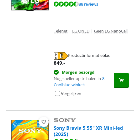
Beoordeling is 8,7 van de 10, gebaseerd op 88 reviews.
88 reviews
Telenet
|
LG QNED
|
Geen LG NanoCell
Productinformatieblad
opent in nieuw tabblad
849
,-
Morgen bezorgd
Nog sneller op te halen in
8
Coolblue-winkels
Vergelijken
Sony Bravia 5 55" XR Mini-led
(2025)