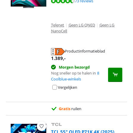
Beoordeling is 9,0 van de 10, gebaseerd op 73 reviews.
73 reviews
Telenet
|
Geen LG QNED
|
Geen LG
NanoCell
Productinformatieblad
opent in nieuw tabblad
1.389
,-
Morgen bezorgd
Nog sneller op te halen in
8
Coolblue-winkels
Vergelijken
Gratis
ruilen
TCL 55" QLED P71K 4K (2025)