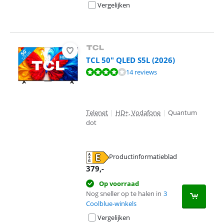
Vergelijken
TCL 50" QLED S5L (2026)
Beoordeling is 8,3 van de 10, gebaseerd op 14 reviews.
14 reviews
Telenet
|
HD+, Vodafone
|
Quantum
dot
Productinformatieblad
opent in nieuw tabblad
379
,-
Op voorraad
Nog sneller op te halen in
3
Coolblue-winkels
Vergelijken