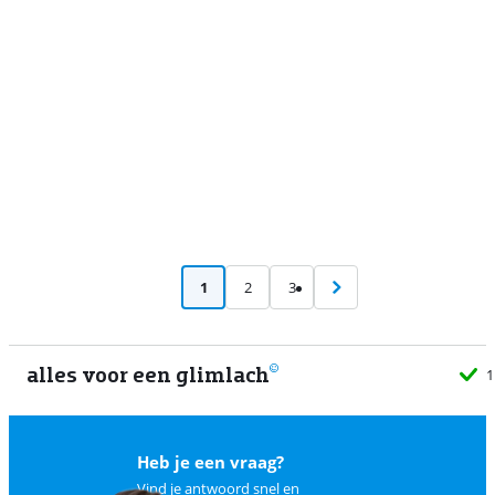
Advertentie
1
2
3
alles voor een glimlach
1
Heb je een vraag?
Vind je antwoord snel en