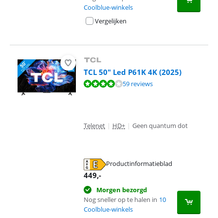
Coolblue-winkels
Vergelijken
TCL 50" Led P61K 4K (2025)
Beoordeling is 8,3 van de 10, gebaseerd op 59 reviews.
59 reviews
Telenet
|
HD+
|
Geen quantum dot
Productinformatieblad
opent in nieuw tabblad
449
,-
Morgen bezorgd
Nog sneller op te halen in
10
Coolblue-winkels