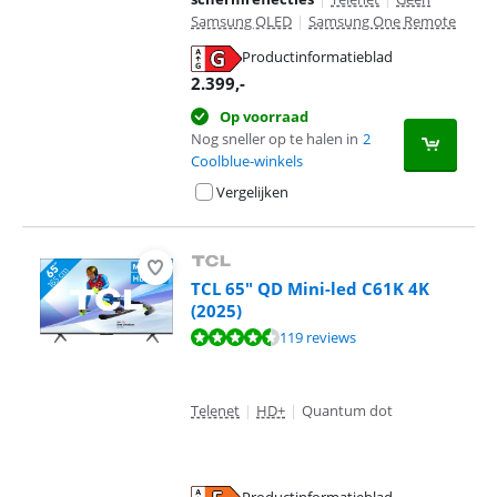
Samsung QLED
|
Samsung One Remote
Productinformatieblad
opent in nieuw tabblad
2.399
,-
Op voorraad
Nog sneller op te halen in
2
Coolblue-winkels
Vergelijken
TCL 65" QD Mini-led C61K 4K
(2025)
Beoordeling is 8,9 van de 10, gebaseerd op 119 reviews.
119 reviews
Telenet
|
HD+
|
Quantum dot