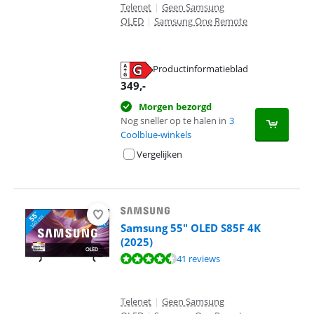
Telenet
|
Geen Samsung
QLED
|
Samsung One Remote
Productinformatieblad
opent in nieuw tabblad
349
,-
Morgen bezorgd
Nog sneller op te halen in
3
Coolblue-winkels
Vergelijken
Samsung 55" OLED S85F 4K
(2025)
Beoordeling is 9,4 van de 10, gebaseerd op 41 reviews.
41 reviews
Telenet
|
Geen Samsung