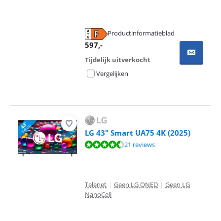
Productinformatieblad
opent in nieuw tabblad
597
,-
Tijdelijk uitverkocht
Vergelijken
LG 43" Smart UA75 4K (2025)
Beoordeling is 8,8 van de 10, gebaseerd op 21 reviews.
21 reviews
Telenet
|
Geen LG QNED
|
Geen LG
NanoCell