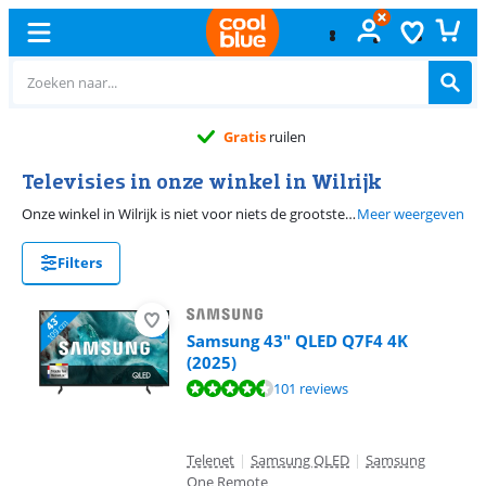
Gratis
ruilen
Televisies in onze winkel in Wilrijk
Onze winkel in Wilrijk is niet voor niets de grootste in Vlaanderen. Je kan er meer dan 1.000 producten zelf ontdekken, bekijken en vergelijken. Met hulp van onze specialisten kies je zo de beste voor jou. Op deze pagina vind je alle televisies die je kan bekijken in Wilrijk.
Meer weergeven
Filters
Samsung 43" QLED Q7F4 4K
(2025)
Beoordeling is 9,0 van de 10, gebaseerd op 101 reviews.
101 reviews
Telenet
|
Samsung QLED
|
Samsung
One Remote