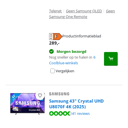
Telenet
|
Geen Samsung QLED
|
Geen
Samsung One Remote
Productinformatieblad
opent in nieuw tabblad
289
,-
Morgen bezorgd
Nog sneller op te halen in
6
Coolblue-winkels
Vergelijken
Samsung 43" Crystal UHD
U8070F 4K (2025)
Beoordeling is 8,9 van de 10, gebaseerd op 41 reviews.
41 reviews