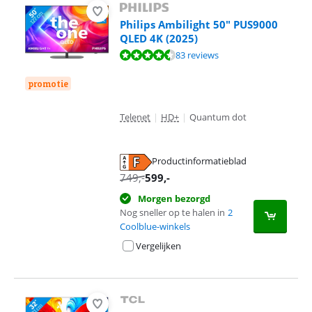
Philips Ambilight 50" PUS9000
QLED 4K (2025)
Beoordeling is 8,5 van de 10, gebaseerd op 83 reviews.
83 reviews
promotie
Telenet
|
HD+
|
Quantum dot
Productinformatieblad
opent in nieuw tabblad
749
,-
599
,-
Morgen bezorgd
Nog sneller op te halen in
2
Coolblue-winkels
Vergelijken