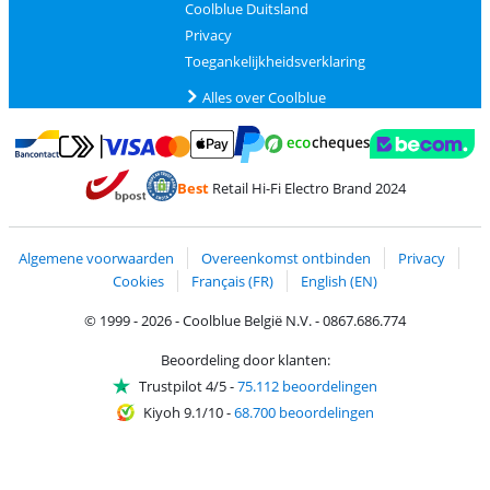
Coolblue Duitsland
Privacy
Toegankelijkheidsverklaring
Alles over Coolblue
Betalen met MasterCard en Visa via ClickToPay
Betalen met Ecocheques
Betalen met Bancontact
Betalen met ApplePay
Webshop Trustmar
Betalen met PayPal
Best
Retail Hi-Fi Electro Brand 2024
Trustprofile van Coolblue
Verzending en bezorging met bPost
Algemene voorwaarden
Overeenkomst ontbinden
Privacy
Cookies
Français (FR)
English (EN)
© 1999 - 2026 - Coolblue België N.V. - 0867.686.774
Beoordeling door klanten:
Trustpilot 4/5
-
75.112 beoordelingen
Kiyoh 9.1/10
-
68.700 beoordelingen