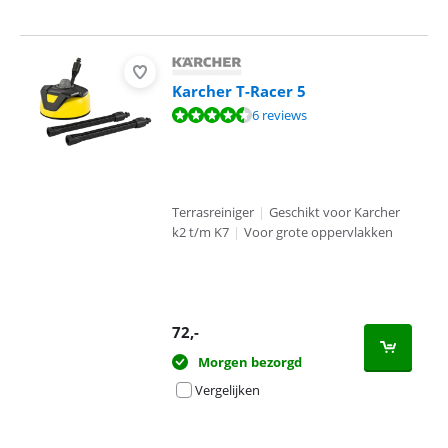
Karcher T-Racer 5
Beoordeling is 8,5 van de 10, gebaseerd op 6 reviews.
6 reviews
Terrasreiniger
|
Geschikt voor Karcher
k2 t/m K7
|
Voor grote oppervlakken
72
,-
Morgen bezorgd
Vergelijken