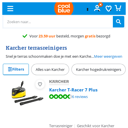
Voor
23.59 uur
besteld, morgen
gratis
bezorgd
Karcher terrasreinigers
Snel je terras schoonmaken doe je met een Karcher terrasreiniger. Deze terrasreinigers zijn geschikt voor bepaalde Karcher hogedrukreinigers en hebben roterende sproeiers. Dankzij de roterende sproeiers in de Karcher terrasreiniger, maak je het terras snel en spatvrij schoon. Zo kun jij weer snel genieten van een goed boek op je schone terras.
Meer weergeven
Filters
Alles van Karcher
Karcher hogedrukreinigers
Karcher T-Racer 7 Plus
Beoordeling is 9,1 van de 10, gebaseerd op 6 reviews.
6 reviews
Terrasreiniger
|
Geschikt voor Karcher