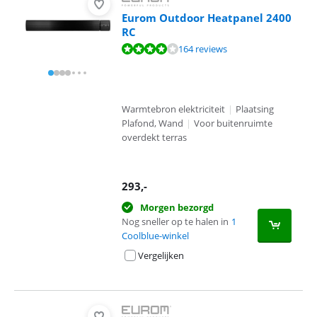
Eurom Outdoor Heatpanel 2400
RC
Beoordeling is 8,4 van de 10, gebaseerd op 164 reviews.
164 reviews
Warmtebron elektriciteit
|
Plaatsing
Plafond, Wand
|
Voor buitenruimte
overdekt terras
293
,-
Morgen bezorgd
Nog sneller op te halen in
1
Coolblue-winkel
Vergelijken