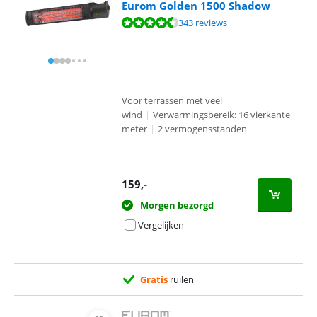
Eurom Golden 1500 Shadow
Beoordeling is 9,1 van de 10, gebaseerd op 343 reviews.
343 reviews
Voor terrassen met veel
wind
|
Verwarmingsbereik: 16 vierkante
meter
|
2 vermogensstanden
159
,-
Morgen bezorgd
Vergelijken
Gratis
ruilen