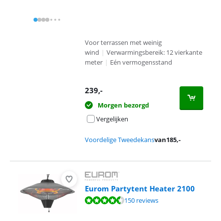
Voor terrassen met weinig
wind
|
Verwarmingsbereik: 12 vierkante
meter
|
Eén vermogensstand
239
,-
Morgen bezorgd
Vergelijken
Voordelige Tweedekans
van
185
,-
Eurom Partytent Heater 2100
Beoordeling is 9,3 van de 10, gebaseerd op 150 reviews.
150 reviews