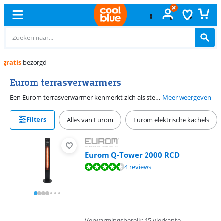
Gratis
ruilen
Eurom terrasverwarmers
Een Eurom terrasverwarmer kenmerkt zich als sterk, betrouwbaar en krachtig. Of je nu op zoek bent naar een lounge heater, een gasheater of een wand- en plafondheater, met een Eurom terrasverwarmer weet je dat je goed zit. Hieronder vind je ons volledige Eurom-assortiment.
Meer weergeven
Filters
Alles van Eurom
Eurom elektrische kachels
Eurom Q-Tower 2000 RCD
Beoordeling is 8,7 van de 10, gebaseerd op 4 reviews.
4 reviews
Verwarmingsbereik: 15 vierkante