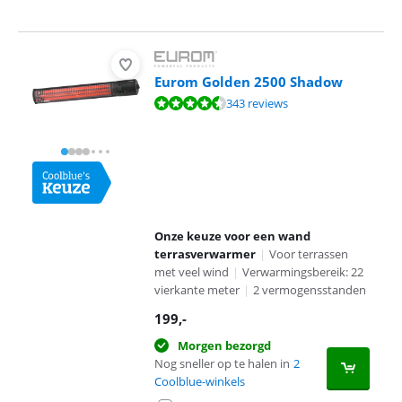
Eurom Golden 2500 Shadow
Beoordeling is 9,1 van de 10, gebaseerd op 343 reviews.
343 reviews
Onze keuze voor een wand
terrasverwarmer
|
Voor terrassen
met veel wind
|
Verwarmingsbereik: 22
vierkante meter
|
2 vermogensstanden
199
,-
Morgen bezorgd
Nog sneller op te halen in
2
Coolblue-winkels