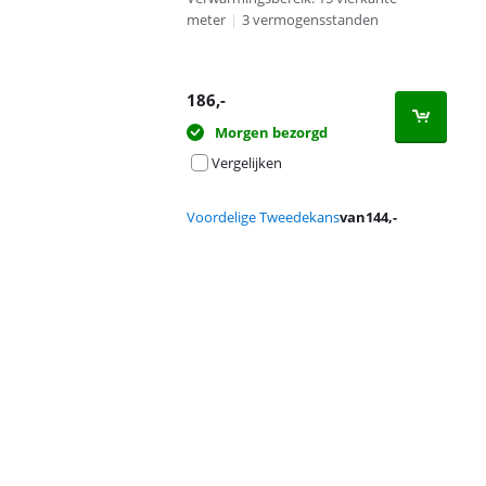
meter
|
3 vermogensstanden
186
,-
Morgen bezorgd
Vergelijken
Voordelige Tweedekans
van
144
,-
Advertentie