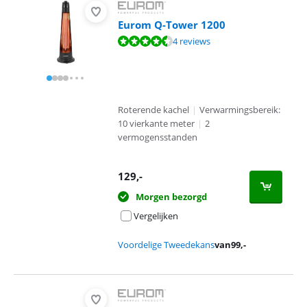
Eurom Q-Tower 1200
Beoordeling is 8,7 van de 10, gebaseerd op 4 reviews.
4 reviews
Roterende kachel
|
Verwarmingsbereik:
10 vierkante meter
|
2
vermogensstanden
129
,-
Morgen bezorgd
Vergelijken
Voordelige Tweedekans
van
99
,-