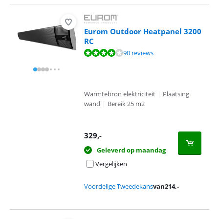
Eurom Outdoor Heatpanel 3200
RC
Beoordeling is 8,4 van de 10, gebaseerd op 90 reviews.
90 reviews
Warmtebron elektriciteit
|
Plaatsing
wand
|
Bereik 25 m2
329
,-
Geleverd op maandag
Vergelijken
Voordelige Tweedekans
van
214
,-