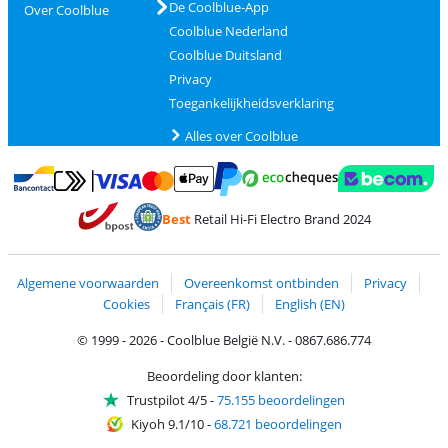
De Coolblue-App
Over Coolblue
Coolblue Nederland
Coolblue Duitsland
Privacy
Toegankelijkheidsverklaring
Alles over Coolblue
Betalen met MasterCard en Visa via ClickToPay
Betalen met Ecocheques
Betalen met Bancontact
Betalen met ApplePay
Webshop Trustmar
Betalen met PayPal
Best
Retail Hi-Fi Electro Brand 2024
Trustprofile van Coolblue
Verzending en bezorging met bPost
Algemene voorwaarden
Overeenkomst ontbinden
Privacy
Cookies
Français (FR)
English (EN)
© 1999 - 2026 - Coolblue België N.V. - 0867.686.774
Beoordeling door klanten:
Trustpilot 4/5
-
75.155 beoordelingen
Kiyoh 9.1/10
-
68.721 beoordelingen