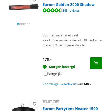
Eurom Golden 2000 Shadow
Beoordeling is 9,1 van de 10, gebaseerd op 343 reviews.
343 reviews
Voor terrassen met veel
wind
|
Verwarmingsbereik: 19 vierkante
meter
|
2 vermogensstanden
179
,-
Morgen bezorgd
Vergelijken
Voordelige Tweedekans
van
140
,-
Eurom Partytent Heater 1500