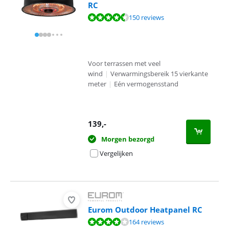
RC
Beoordeling is 9,3 van de 10, gebaseerd op 150 reviews.
150 reviews
Voor terrassen met veel
wind
|
Verwarmingsbereik 15 vierkante
meter
|
Eén vermogensstand
139
,-
Morgen bezorgd
Vergelijken
Eurom Outdoor Heatpanel RC
Beoordeling is 8,4 van de 10, gebaseerd op 164 reviews.
164 reviews