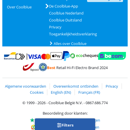
De Coolblue-App
Over Coolblue
Coolblue Nederland
Coolblue Duitsland
Privacy
Toegankelijkheidsverklaring
Alles over Coolblue
Betalen met MasterCard en Visa via ClickToPay
Betalen met Ecocheques
Betalen met Bancontact
Betalen met ApplePay
Webshop Trustmar
Betalen met PayPal
Best
Retail Hi-Fi Electro Brand 2024
Trustprofile van Coolblue
Verzending en bezorging met bPost
Algemene voorwaarden
Overeenkomst ontbinden
Privacy
Cookies
English (EN)
Français (FR)
© 1999 - 2026 - Coolblue België N.V. - 0867.686.774
Beoordeling door klanten:
Trustpilot 4/5
-
75.155 beoordelingen
Filters
Kiyoh 9.1/10
-
68.721 beoordelingen