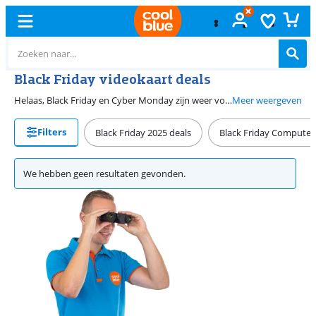
Black Friday videokaart deals
Helaas, Black Friday en Cyber Monday zijn weer voorbij. Maar niet getreurd, bij Coolblue hebben we altijd de mooiste aanbiedingen voor jou, welk product je ook zoekt. Bekijk onze aanbiedingen voor de beste deals. In november 2026 begint de Black Friday periode weer.
Meer weergeven
Filters
Black Friday 2025 deals
Black Friday Computer,
We hebben geen resultaten gevonden.