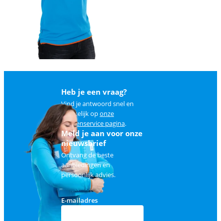
Heb je een vraag?
Vind je antwoord snel en
makkelijk op
onze
klantenservice pagina
.
Meld je aan voor onze
nieuwsbrief
Ontvang de beste
aanbiedingen en
persoonlijk advies.
E-mailadres