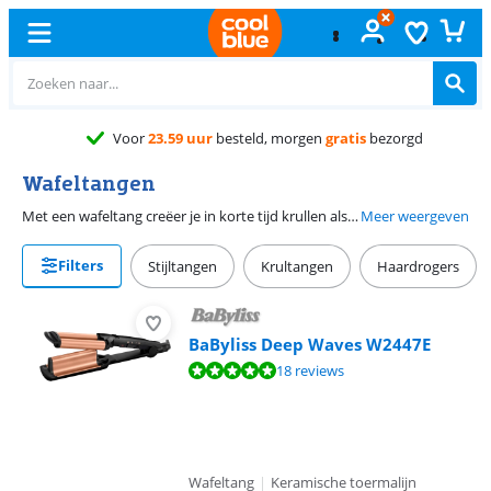
Voor
23.59 uur
besteld, morgen
gratis
bezorgd
Wafeltangen
Met een wafeltang creëer je in korte tijd krullen alsof je heel de nacht met kleine vlechtjes hebt geslapen. Ga je voor een getoupeerd kapsel, een volledig gewafelde bos of een paar subtiel gewafelde lokken? Met een beach waves krultang heb je behoorlijk wat mogelijkheden.
Meer weergeven
Filters
Stijltangen
Krultangen
Haardrogers
BaByliss Deep Waves W2447E
Beoordeling is 9,5 van de 10, gebaseerd op 18 reviews.
18 reviews
Wafeltang
|
Keramische toermalijn