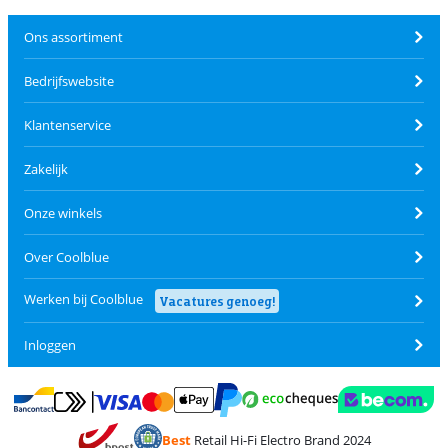
Ons assortiment
Bedrijfswebsite
Klantenservice
Zakelijk
Onze winkels
Over Coolblue
Werken bij Coolblue
Vacatures genoeg!
Inloggen
Betalen met MasterCard en Visa via ClickToPay
Betalen met Ecocheques
Betalen met Bancontact
Betalen met ApplePay
Webshop Trustmar
Betalen met PayPal
Best
Retail Hi-Fi Electro Brand 2024