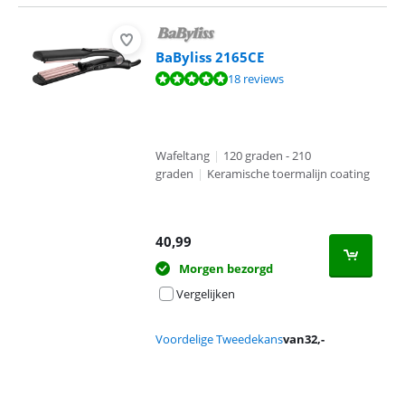
BaByliss 2165CE
Beoordeling is 9,5 van de 10, gebaseerd op 18 reviews.
18 reviews
Wafeltang
|
120 graden - 210
graden
|
Keramische toermalijn coating
40,99
Morgen bezorgd
Vergelijken
Voordelige Tweedekans
van
32
,-