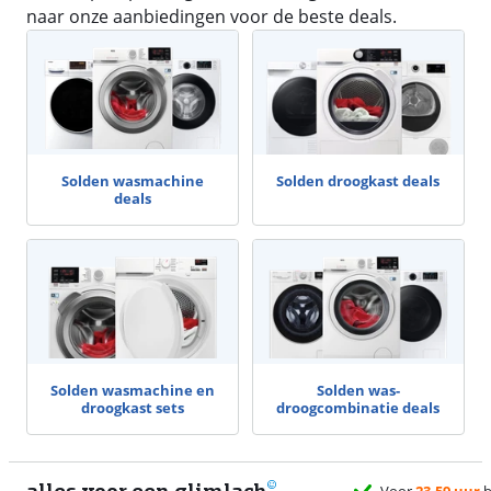
naar onze aanbiedingen voor de beste deals.
Solden wasmachine
Solden droogkast deals
deals
Solden wasmachine en
Solden was-
droogkast sets
droogcombinatie deals
alles voor een glimlach
Voor
23.59 uur
b