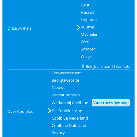
Gent
Hasselt
Hognoul
Kuurne
Onze winkels
Mechelen
Olen
Schoten
Wilrijk
Bekijk al onze 11 winkels
Ons assortiment
Bedrijfswebsite
Nieuws
Cadeaubonnen
Werken bij Coolblue
Vacatures genoeg!
De Coolblue-App
Over Coolblue
Coolblue Nederland
Coolblue Duitsland
Privacy