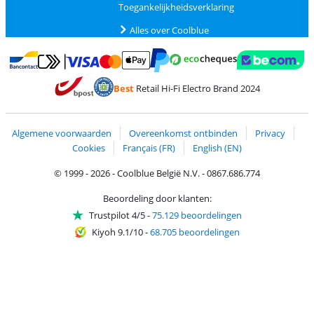
Toegankelijkheidsverklaring
Alles over Coolblue
Betalen met MasterCard en Visa via ClickToPay
Betalen met Ecocheques
Betalen met Bancontact
Betalen met ApplePay
Webshop Trustmar
Betalen met PayPal
Best
Retail Hi-Fi Electro Brand 2024
Trustprofile van Coolblue
Verzending en bezorging met bPost
Algemene voorwaarden
Overeenkomst ontbinden
Privacy
Cookies
Français (FR)
English (EN)
© 1999 - 2026 - Coolblue België N.V. - 0867.686.774
Beoordeling door klanten:
Trustpilot 4/5
-
75.129 beoordelingen
Kiyoh 9.1/10
-
68.705 beoordelingen