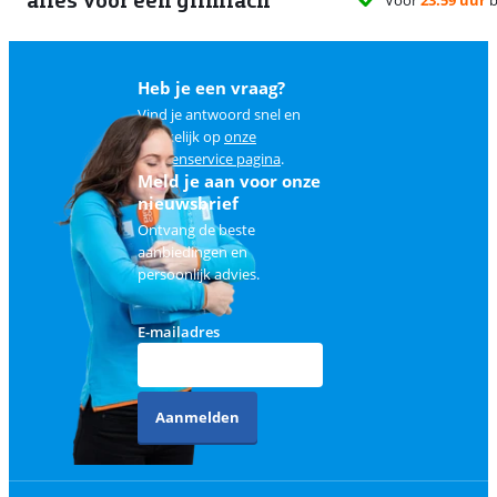
Heb je een vraag?
Vind je antwoord snel en
makkelijk op
onze
klantenservice pagina
.
Meld je aan voor onze
nieuwsbrief
Ontvang de beste
aanbiedingen en
persoonlijk advies.
E-mailadres
Aanmelden