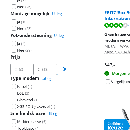
Ja
(
7
)
Nee
(
26
)
FRITZ!Box 5
Montage mogelijk
Uitleg
Internation
Beoordeling is 
Beoordeling is 
Ja
(
10
)
Beoordeling is 
4
Nee
(
23
)
Onze keuze v
PoE-ondersteuning
Uitleg
modem verva
Ja
(
4
)
Mbit/s
|
WPA,
Nee
(
29
)
band: 5760 Mb
Prijs
347
,-
Prijs
€
€
Morgen b
Type modem
Uitleg
Vergelijken
Kabel
(
1
)
DSL
(
3
)
Glasvezel
(
1
)
XGS-PON glasvezel
(
1
)
Snelheidsklasse
Uitleg
Middenklasse
(
6
)
Topklasse
(
4
)