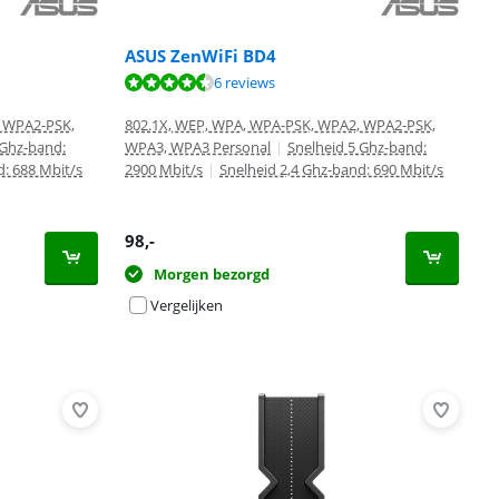
ASUS ZenWiFi BD4
6 reviews
, WPA2-PSK,
802.1X, WEP, WPA, WPA-PSK, WPA2, WPA2-PSK,
 Ghz-band:
WPA3, WPA3 Personal
|
Snelheid 5 Ghz-band:
d: 688 Mbit/s
2900 Mbit/s
|
Snelheid 2,4 Ghz-band: 690 Mbit/s
98
,-
Morgen bezorgd
Vergelijken