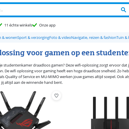
11 échte winkels
Onze app
n & wonen
Sport & verzorging
Foto & video
Navigatie, reizen & fashion
Tuin & 
plossing voor gamen op een studen
 in je studentenkamer draadloos gamen? Deze wifi-oplossing zorgt ervoor dat 
an. De wifi oplossing voor gaming heeft een hoge draadloze snelheid. Zo heb 
 als Quality of Service en MU-MIMO werken jouw games altijd soepel. Ook als
 jij altijd aan de winnende hand bent.