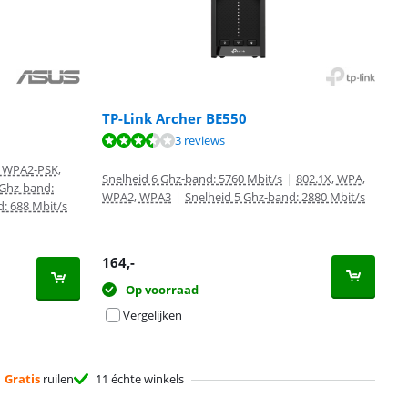
TP-Link Archer BE550
3 reviews
, WPA2-PSK,
Snelheid 6 Ghz-band: 5760 Mbit/s
|
802.1X, WPA,
 Ghz-band:
WPA2, WPA3
|
Snelheid 5 Ghz-band: 2880 Mbit/s
d: 688 Mbit/s
164
,-
Op voorraad
Vergelijken
Gratis
ruilen
11 échte winkels