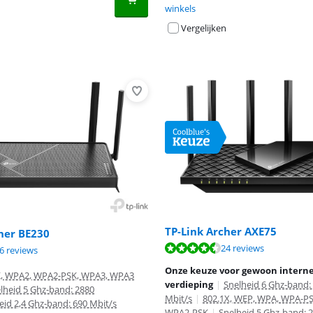
winkels
Vergelijken
TP-Link Archer AXE75
her BE230
9,0 van de 10, gebaseerd op 24 reviews.
24 reviews
9,1 van de 10, gebaseerd op 16 reviews.
9,4 van de 10, gebaseerd op 6 reviews.
6 reviews
Onze keuze voor gewoon interne
, WPA2, WPA2-PSK, WPA3, WPA3
verdieping
|
Snelheid 6 Ghz-band:
lheid 5 Ghz-band: 2880
Mbit/s
|
802.1X, WEP, WPA, WPA-P
eid 2,4 Ghz-band: 690 Mbit/s
WPA2-PSK
|
Snelheid 5 Ghz-band: 