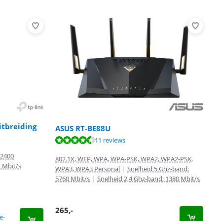
itbreiding
ASUS RT-BE88U
11 reviews
 2400
802.1X, WEP, WPA, WPA-PSK, WPA2, WPA2-PSK,
4 Mbit/s
WPA3, WPA3 Personal
|
Snelheid 5 Ghz-band:
5760 Mbit/s
|
Snelheid 2,4 Ghz-band: 1380 Mbit/s
265
,-
e-