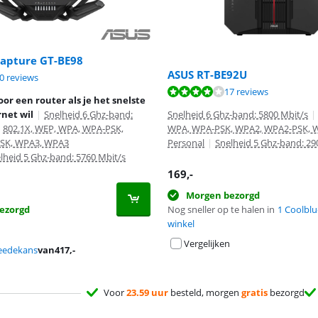
apture GT-BE98
ASUS RT-BE92U
9,3 van de 10, gebaseerd op 10 reviews.
0 reviews
7,7 van de 10, gebaseerd op 17 reviews.
17 reviews
or een router als je het snelste
net wil
|
Snelheid 6 Ghz-band:
Snelheid 6 Ghz-band: 5800 Mbit/s
|
802.1X, WEP, WPA, WPA-PSK,
WPA, WPA-PSK, WPA2, WPA2-PSK, 
SK, WPA3, WPA3
Personal
|
Snelheid 5 Ghz-band: 29
lheid 5 Ghz-band: 5760 Mbit/s
169
,-
Morgen bezorgd
ezorgd
Nog sneller op te halen in
1 Coolblu
winkel
Vergelijken
eedekans
van
417
,-
Voor
23.59 uur
besteld, morgen
gratis
bezorgd