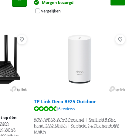
Morgen bezorgd
Vergelijken
TP-Link Deco BE25 Outdoor
6 reviews
t op één
WPA, WPA2, WPA3 Personal
|
Snelheid 5 Ghz-
 2400
band: 2882 Mbit/s
|
Snelheid 2,4 Ghz-band: 688
SK, WPA2,
Mbit/s
2400 Mbit/s