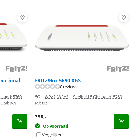
rnational
FRITZ!Box 5690 XGS
0 reviews
z-band: 5760
5G
|
WPA2, WPA3
|
Snelheid 5 Ghz-band: 5760
76 Mbit/s
Mbit/s
358
,-
Op voorraad
Vergelijken