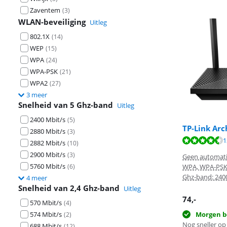
Zaventem
(
3
)
WLAN-beveiliging
Uitleg
802.1X
(
14
)
WEP
(
15
)
WPA
(
24
)
WPA-PSK
(
21
)
WPA2
(
27
)
3 meer
Snelheid van 5 Ghz-band
Uitleg
2400 Mbit/s
(
5
)
TP-Link Arc
2880 Mbit/s
(
3
)
Beoordeling is 
1
Beoordeling is 
2882 Mbit/s
Beoordeling is 
(
10
)
2900 Mbit/s
(
3
)
Geen automati
5760 Mbit/s
(
6
)
WPA, WPA-PSK
Ghz-band: 240
4 meer
Snelheid van 2,4 Ghz-band
Uitleg
74
,-
570 Mbit/s
(
4
)
574 Mbit/s
Morgen b
(
2
)
Nog sneller op 
688 Mbit/s
(
12
)