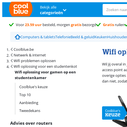
Bekijk alle
categorieën
Voor
23.59 uur
besteld, morgen
gratis
bezorgd
Gratis
ruilen
Computers & tablets
Telefonie
Beeld & geluid
Keuken
Huishoude
Zoekresultaten en sortering
Wifi o
Coolblue.be
Netwerk & internet
Wifi problemen oplossen
Wil jij overal
Wifi oplossing voor een studentenkot
access point a
Wifi oplossing voor gamen op een
overige opties
studentenkamer
dan niet, zodat
Coolblue's keuze
Top 10
Aanbieding
Tweedekans
Advies over routers