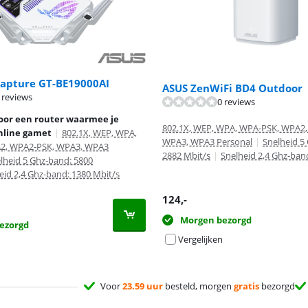
apture GT-BE19000AI
ASUS ZenWiFi BD4 Outdoor
 reviews
0 reviews
7,1 van de 10, gebaseerd op 3 reviews.
oor een router waarmee je
802.1X, WEP, WPA, WPA-PSK, WPA2
nline gamet
|
802.1X, WEP, WPA,
WPA3, WPA3 Personal
|
Snelheid 5
2, WPA2-PSK, WPA3, WPA3
2882 Mbit/s
|
Snelheid 2,4 Ghz-ban
lheid 5 Ghz-band: 5800
eid 2,4 Ghz-band: 1380 Mbit/s
124
,-
Morgen bezorgd
ezorgd
Vergelijken
Voor
23.59 uur
besteld, morgen
gratis
bezorgd