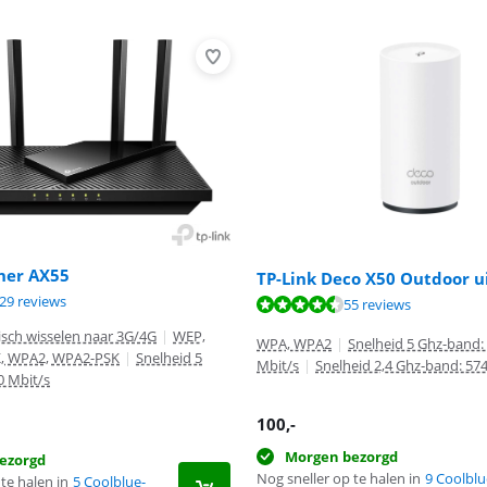
her AX55
TP-Link Deco X50 Outdoor u
9,1 van de 10, gebaseerd op 129 reviews.
29 reviews
8,7 van de 10, gebaseerd op 55 reviews.
55 reviews
8,8 van de 10, gebaseerd op 11 reviews.
sch wisselen naar 3G/4G
|
WEP,
WPA, WPA2
|
Snelheid 5 Ghz-band:
, WPA2, WPA2-PSK
|
Snelheid 5
Mbit/s
|
Snelheid 2,4 Ghz-band: 57
0 Mbit/s
100
,-
Morgen bezorgd
ezorgd
Nog sneller op te halen in
9 Coolblu
te halen in
5 Coolblue-