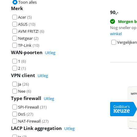
Toon alles
Merk
90
,-
Acer
(
5
)
Morgen b
ASUS
(
10
)
Nog sneller op 
AVM FRITZ!
(
6
)
winkel
Netgear
(
2
)
Vergelijken
TP-Link
(
10
)
WAN-poorten
Uitleg
1
(
6
)
2
(
1
)
VPN client
Uitleg
Ja
(
26
)
Nee
(
6
)
Type firewall
Uitleg
SPI-Firewall
(
31
)
DoS
(
27
)
NAT-Firewall
(
27
)
LACP Link aggregation
Uitleg