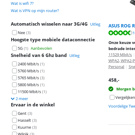
Wat is wifi 7?
Wat is VPN op mijn router?
Automatisch wisselen naar 3G/4G
Uitleg
ASUS ROG R
Nee
Beoordeling is 
(
3
)
1
Beoordeling is 
Hoogste type mobiele dataconnectie
Onze keuze vo
5G
Aanbevolen
(
1
)
bedrade inter
11529 Mbit/s
|
Snelheid van 6 Ghz band
Uitleg
WPA2, WPA2-P
2400 Mbit/s
(
1
)
Personal
|
Sne
5760 Mbit/s
(
1
)
5765 Mbit/s
(
3
)
458
,-
5800 Mbit/s
(
1
)
Morgen b
11500 Mbit/s
(
1
)
Vergelijken
2 meer
Ervaar in de winkel
Voordelige Tw
Gent
(
3
)
Hasselt
(
3
)
Kuurne
(
3
)
Wilrijk
(
3
)