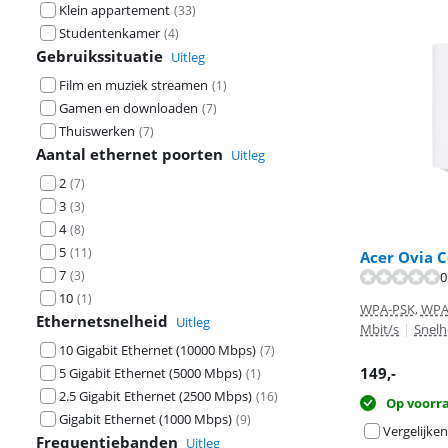
Klein appartement
(
33
)
Studentenkamer
(
4
)
Gebruikssituatie
Uitleg
Film en muziek streamen
(
1
)
Gamen en downloaden
(
7
)
Thuiswerken
(
7
)
Aantal ethernet poorten
Uitleg
2
(
7
)
3
(
3
)
4
(
8
)
5
(
11
)
Acer Ovia 
7
(
3
)
0
10
(
1
)
WPA-PSK, WPA
Ethernetsnelheid
Uitleg
Mbit/s
|
Snelh
10 Gigabit Ethernet (10000 Mbps)
(
7
)
149
,-
5 Gigabit Ethernet (5000 Mbps)
(
1
)
2.5 Gigabit Ethernet (2500 Mbps)
(
16
)
Op voorr
Gigabit Ethernet (1000 Mbps)
(
9
)
Vergelijken
Frequentiebanden
Uitleg