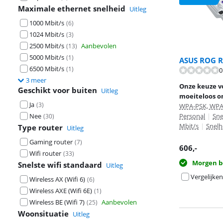
Maximale ethernet snelheid
Uitleg
1000 Mbit/s
(
6
)
1024 Mbit/s
(
3
)
2500 Mbit/s
Aanbevolen
(
13
)
5000 Mbit/s
(
1
)
ASUS ROG R
6500 Mbit/s
(
1
)
0
Beoordeling is 
3 meer
Onze keuze v
Geschikt voor buiten
Uitleg
moeiteloos o
Ja
(
3
)
WPA-PSK, WPA
Nee
Personal
|
Sne
(
30
)
Mbit/s
|
Snelh
Type router
Uitleg
Gaming router
(
7
)
606
,-
Wifi router
(
33
)
Morgen b
Snelste wifi standaard
Uitleg
Vergelijken
Wireless AX (Wifi 6)
(
6
)
Wireless AXE (Wifi 6E)
(
1
)
Wireless BE (Wifi 7)
Aanbevolen
(
25
)
Woonsituatie
Uitleg