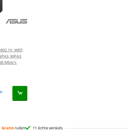
802.1X, WEP,
WPA3, WPA3
00 Mbit/s
e-
Gratis
ruilen
11 échte winkels