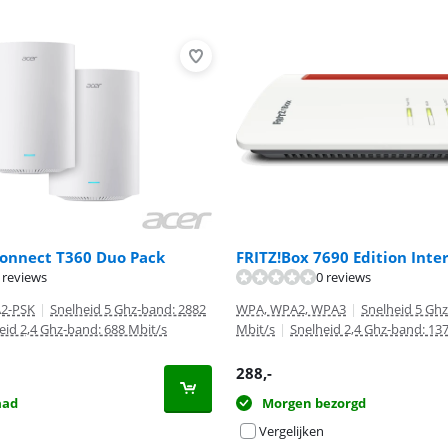
Connect T360 Duo Pack
FRITZ!Box 7690 Edition Inte
 reviews
0 reviews
2-PSK
|
Snelheid 5 Ghz-band: 2882
WPA, WPA2, WPA3
|
Snelheid 5 Gh
eid 2,4 Ghz-band: 688 Mbit/s
Mbit/s
|
Snelheid 2,4 Ghz-band: 13
288
,-
aad
Morgen bezorgd
Vergelijken