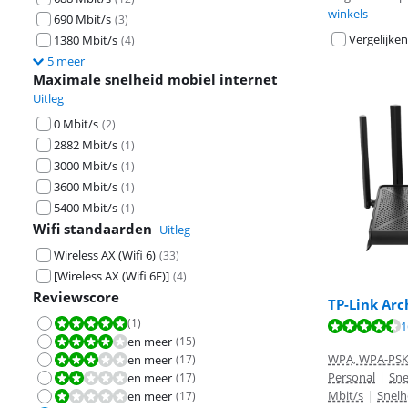
winkels
690 Mbit/s
(
3
)
Vergelijken
1380 Mbit/s
(
4
)
5 meer
Maximale snelheid mobiel internet
Uitleg
0 Mbit/s
(
2
)
2882 Mbit/s
(
1
)
3000 Mbit/s
(
1
)
3600 Mbit/s
(
1
)
5400 Mbit/s
(
1
)
Wifi standaarden
Uitleg
Wireless AX (Wifi 6)
(
33
)
[Wireless AX (Wifi 6E)]
(
4
)
Reviewscore
TP-Link Arc
Beoordeling is 
(
1
)
Beoordeling is 10 van de 10.
Beoordeling is 
Beoordeling is 
1
en meer
(
15
)
Beoordeling is 8,0 van de 10.
WPA, WPA-PSK
en meer
(
17
)
Beoordeling is 6,0 van de 10.
Personal
|
Sne
en meer
(
17
)
Beoordeling is 4,0 van de 10.
Mbit/s
|
Snelh
en meer
(
17
)
Beoordeling is 2,0 van de 10.