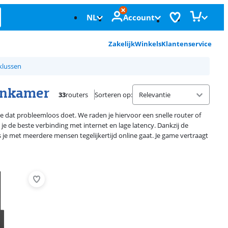
NL
Account
Zakelijk
Winkels
Klantenservice
klussen
tenkamer
33
routers
Sorteren op
:
je dat probleemloos doet. We raden je hiervoor een snelle router of
je de beste verbinding met internet en lage latency. Dankzij de
 je met meerdere mensen tegelijkertijd online gaat. Je game vertraagt
Advertentie