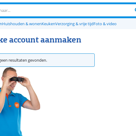
en
Huishouden & wonen
Keuken
Verzorging & vrije tijd
Foto & video
jke account aanmaken
een resultaten gevonden.