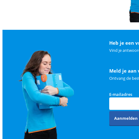
Heb je een v
Vind je antwoor
Meld je aan 
Ontvang de best
E-mailadres
Aanmelden