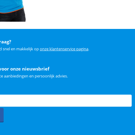
raag?
d snel en makkelijk op
onze klantenservice pagina
.
voor onze nieuwsbrief
e aanbiedingen en persoonlijk advies.