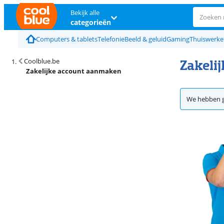
Bekijk alle
categorieën
Computers & tablets
Telefonie
Beeld & geluid
Gaming
Thuiswerk
Zakeli
Coolblue.be
Zakelijke account aanmaken
We hebben g