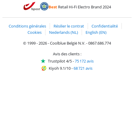
Payer avec MasterCard et Visa via ClickToPay
Payer avec des écochèques
Payer avec Bancontact
Payer avec ApplePay
Webshop Trustmark 
Payer avec PayPal
Best
Retail Hi-Fi Electro Brand 2024
Trustprofile de Coolblue
Expédition et livraison avec bPost
Conditions générales
Résilier le contrat
Confidentialité
Cookies
Nederlands (NL)
English (EN)
© 1999 - 2026 - Coolblue België N.V. - 0867.686.774
Avis des clients :
Trustpilot 4/5
-
75 172 avis
Kiyoh 9.1/10
-
68 721 avis