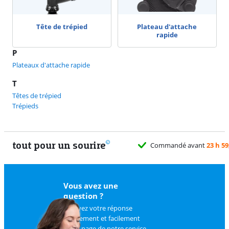
Tête de trépied
Plateau d'attache
rapide
P
Plateaux d'attache rapide
T
Têtes de trépied
Trépieds
tout pour un sourire
Commandé avant
23 h 59
Vous avez une
question ?
Trouvez votre réponse
rapidement et facilement
sur
la page de notre service