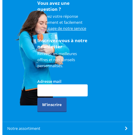
Vous avez une
question ?
Trouvez votre réponse
rapidement et facilement
sur
la page de notre service
client
.
Inscrivez-vous à notre
newsletter
Recevez les meilleures
offres et nos conseils
personnalisés.
Adresse mail
M'inscrire
Notre assortiment