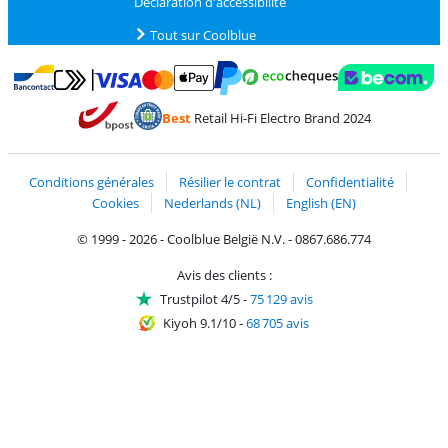
Déclaration d'accessibilité
Tout sur Coolblue
Payer avec MasterCard et Visa via ClickToPay
Payer avec des écochèques
Payer avec Bancontact
Payer avec ApplePay
Webshop Trustmark 
Payer avec PayPal
Best
Retail Hi-Fi Electro Brand 2024
Trustprofile de Coolblue
Expédition et livraison avec bPost
Conditions générales
Résilier le contrat
Confidentialité
Cookies
Nederlands (NL)
English (EN)
© 1999 - 2026 - Coolblue België N.V. - 0867.686.774
Avis des clients :
Trustpilot 4/5
-
75 129 avis
Kiyoh 9.1/10
-
68 705 avis