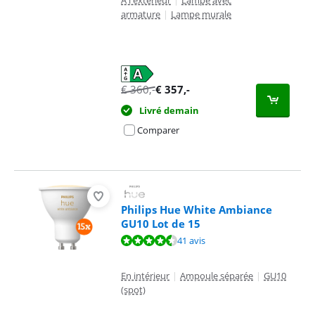
armature
|
Lampe murale
€
360
,-
€
357
,-
Livré demain
Comparer
Philips Hue White Ambiance
GU10 Lot de 15
La note est de 9,4 sur 10, basée sur 41 avis.
41 avis
En intérieur
|
Ampoule séparée
|
GU10
(spot)