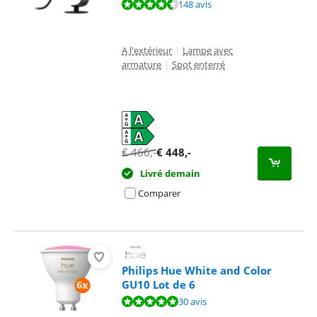
La note est de 9,3 sur 10, basée sur 148 avis.
148 avis
A l'extérieur
|
Lampe avec
armature
|
Spot enterré
€
466
,-
€
448
,-
Livré demain
Comparer
Philips Hue White and Color
GU10 Lot de 6
La note est de 9,5 sur 10, basée sur 30 avis.
30 avis