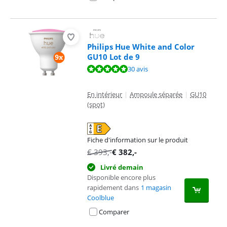
Philips Hue White and Color
GU10 Lot de 9
La note est de 9,5 sur 10, basée sur 30 avis.
30 avis
En intérieur
|
Ampoule séparée
|
GU10
(spot)
Fiche d'information sur le produit
s'ouvre dans un nouvel onglet
€
393
,-
€
382
,-
Livré demain
Disponible encore plus
rapidement dans
1 magasin
Coolblue
Comparer