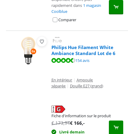
rapidement dans
1 magasin
Coolblue
Comparer
Philips Hue Filament White
Ambiance Standard Lot de 6
La note est de 9,3 sur 10, basée sur 154 avis.
154 avis
En intérieur
|
Ampoule
séparée
|
Douille E27 (grand)
Fiche d'information sur le produit
s'ouvre dans un nouvel onglet
€
173,94
€
166
,-
Livré demain