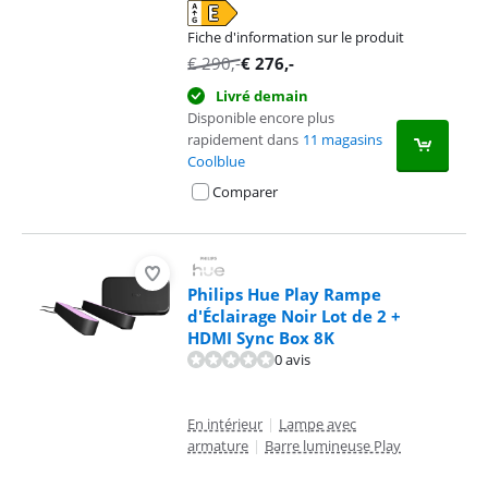
Fiche d'information sur le produit
s'ouvre dans un nouvel onglet
€
290
,-
€
276
,-
Livré demain
Disponible encore plus
rapidement dans
11 magasins
Coolblue
Comparer
Philips Hue Play Rampe
d'Éclairage Noir Lot de 2 +
HDMI Sync Box 8K
0 avis
En intérieur
|
Lampe avec
armature
|
Barre lumineuse Play