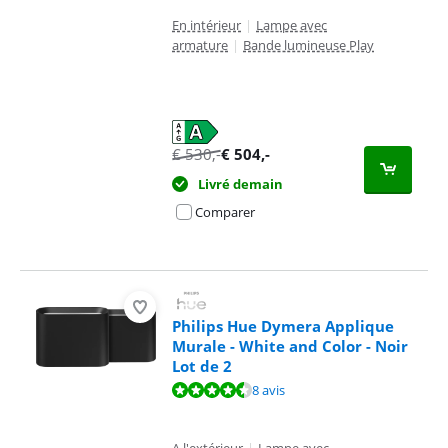
En intérieur
|
Lampe avec
armature
|
Bande lumineuse Play
€
530
,-
€
504
,-
Livré demain
Comparer
Philips Hue Dymera Applique
Murale - White and Color - Noir
Lot de 2
La note est de 8,6 sur 10, basée sur 8 avis.
8 avis
A l'extérieur
|
Lampe avec