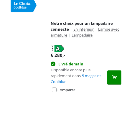
Notre choix pour un lampadaire
connecté
|
En intérieur
|
Lampe avec
armature
|
Lampadaire
€
280
,-
Livré demain
Disponible encore plus
rapidement dans
5 magasins
Coolblue
Comparer
Advertentie