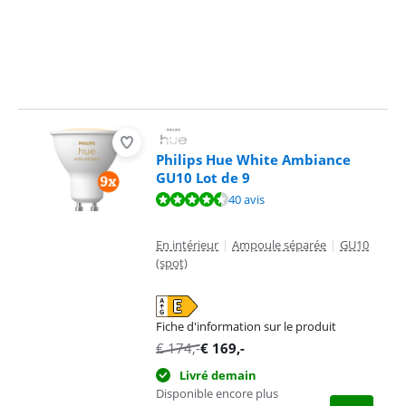
Philips Hue White Ambiance
GU10 Lot de 9
La note est de 9,4 sur 10, basée sur 40 avis.
40 avis
En intérieur
|
Ampoule séparée
|
GU10
(spot)
Fiche d'information sur le produit
s'ouvre dans un nouvel onglet
€
174
,-
€
169
,-
Livré demain
Disponible encore plus