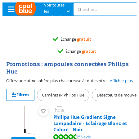
Voir toutes
les
catégories
Échange
gratuit
Échange
gratuit
Promotions : ampoules connectées Philips
Hue
Offrez une atmosphère plus chaleureuse à toute votre maison avec ces deals Philips Hue. Vous voulez un éclairage agréable et adapté dans chaque pièce ? Alors, c'est le moment ou jamais de passer à l'action. Vous trouverez ici l'offre qui vous convient le mieux. Que vous recherchiez une ampoule à mettre au-dessus de votre salle à manger, un spot pour votre cuisine ou une lightstrip à mettre en-dessous de votre meuble TV, nous avons le deal ampoule connectée fait pour vous.
Afficher plus
Filtres
Caméras IP Philips Hue
Détecteurs de mouvem
Philips Hue Gradient Signe
Lampadaire - Éclairage Blanc et
Coloré - Noir
La note est de 9,4 sur 10, basée sur 55 avis.
55 avis