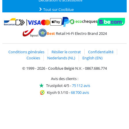
Déclaration d'accessibilité
Tout sur Coolblue
Payer avec MasterCard et Visa via ClickToPay
Payer avec des écochèques
Payer avec Bancontact
Payer avec ApplePay
Webshop Trustmark 
Payer avec PayPal
Best
Retail Hi-Fi Electro Brand 2024
Trustprofile de Coolblue
Expédition et livraison avec bPost
Conditions générales
Résilier le contrat
Confidentialité
Cookies
Nederlands (NL)
English (EN)
© 1999 - 2026 - Coolblue België N.V. - 0867.686.774
Avis des clients :
Trustpilot 4/5
-
75 112 avis
Kiyoh 9.1/10
-
68 700 avis