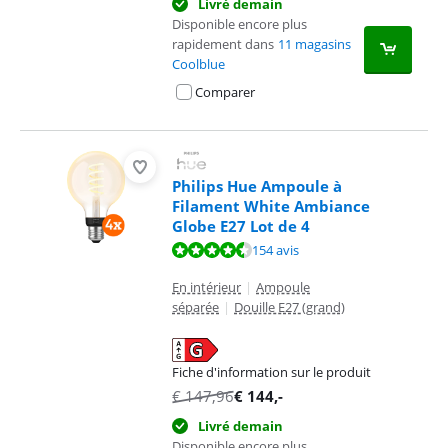
Livré demain
Disponible encore plus
rapidement dans
11 magasins
Coolblue
Comparer
Philips Hue Ampoule à
Filament White Ambiance
Globe E27 Lot de 4
La note est de 9,3 sur 10, basée sur 154 avis.
154 avis
En intérieur
|
Ampoule
séparée
|
Douille E27 (grand)
Fiche d'information sur le produit
s'ouvre dans un nouvel onglet
€
147,96
€
144
,-
Livré demain
Disponible encore plus