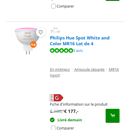
Comparer
Philips Hue Spot White and
Color MR16 Lot de 4
La note est de 10 sur 10, basée sur 3 avis.
3 avis
En intérieur
|
Ampoule séparée
|
MR16
(spot)
Fiche d'information sur le produit
s'ouvre dans un nouvel onglet
€
180
,-
€
177
,-
Livré demain
Comparer