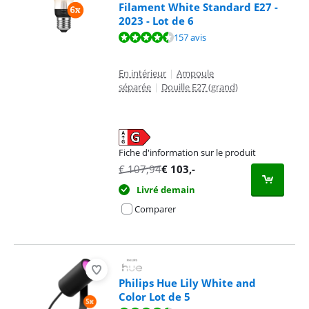
Filament White Standard E27 -
2023 - Lot de 6
La note est de 9,3 sur 10, basée sur 157 avis.
157 avis
En intérieur
|
Ampoule
séparée
|
Douille E27 (grand)
Fiche d'information sur le produit
s'ouvre dans un nouvel onglet
€
107,94
€
103
,-
Livré demain
Comparer
Philips Hue Lily White and
Color Lot de 5