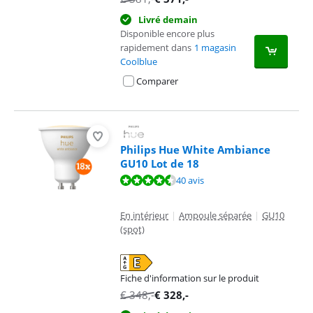
Livré demain
Disponible encore plus
rapidement dans
1 magasin
Coolblue
Comparer
Philips Hue White Ambiance
GU10 Lot de 18
La note est de 9,4 sur 10, basée sur 40 avis.
40 avis
En intérieur
|
Ampoule séparée
|
GU10
(spot)
Fiche d'information sur le produit
s'ouvre dans un nouvel onglet
€
348
,-
€
328
,-