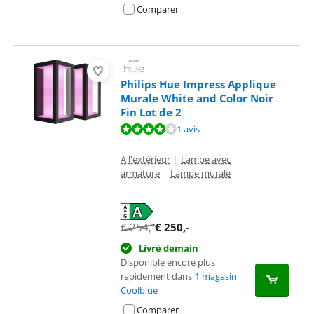
Comparer
Philips Hue Impress Applique
Murale White and Color Noir
Fin Lot de 2
La note est de 8,0 sur 10, basée sur 1 avis.
1 avis
A l'extérieur
|
Lampe avec
armature
|
Lampe murale
€
254
,-
€
250
,-
Livré demain
Disponible encore plus
rapidement dans
1 magasin
Coolblue
Comparer