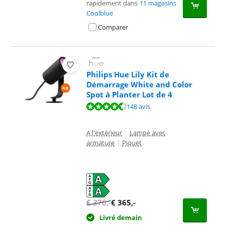
rapidement dans
11 magasins
Coolblue
Comparer
Philips Hue Lily Kit de
Démarrage White and Color
Spot à Planter Lot de 4
La note est de 9,3 sur 10, basée sur 148 avis.
148 avis
A l'extérieur
|
Lampe avec
armature
|
Piquet
€
376
,-
€
365
,-
Livré demain