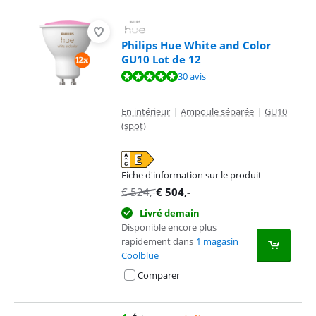
Philips Hue White and Color
GU10 Lot de 12
La note est de 9,5 sur 10, basée sur 30 avis.
30 avis
En intérieur
|
Ampoule séparée
|
GU10
(spot)
Fiche d'information sur le produit
s'ouvre dans un nouvel onglet
€
524
,-
€
504
,-
Livré demain
Disponible encore plus
rapidement dans
1 magasin
Coolblue
Comparer