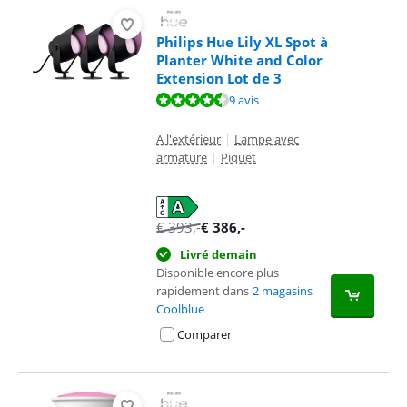
Philips Hue Lily XL Spot à
Planter White and Color
Extension Lot de 3
La note est de 9,4 sur 10, basée sur 9 avis.
9 avis
A l'extérieur
|
Lampe avec
armature
|
Piquet
€
393
,-
€
386
,-
Livré demain
Disponible encore plus
rapidement dans
2 magasins
Coolblue
Comparer