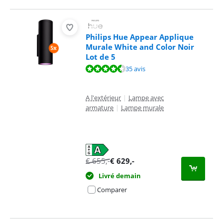
Philips Hue Appear Applique
Murale White and Color Noir
Lot de 5
La note est de 8,8 sur 10, basée sur 35 avis.
35 avis
A l'extérieur
|
Lampe avec
armature
|
Lampe murale
€
655
,-
€
629
,-
Livré demain
Comparer