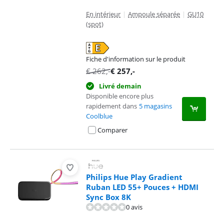
En intérieur
|
Ampoule séparée
|
GU10
(spot)
Fiche d'information sur le produit
s'ouvre dans un nouvel onglet
€
262
,-
€
257
,-
Livré demain
Disponible encore plus
rapidement dans
5 magasins
Coolblue
Comparer
Philips Hue Play Gradient
Ruban LED 55+ Pouces + HDMI
Sync Box 8K
0 avis