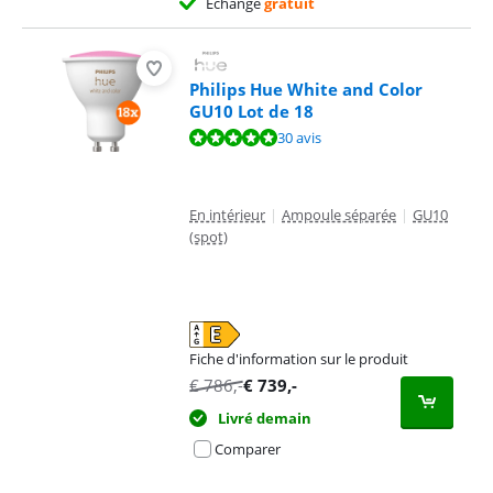
Échange
gratuit
Philips Hue White and Color
GU10 Lot de 18
La note est de 9,5 sur 10, basée sur 30 avis.
30 avis
En intérieur
|
Ampoule séparée
|
GU10
(spot)
Fiche d'information sur le produit
s'ouvre dans un nouvel onglet
€
786
,-
€
739
,-
Livré demain
Comparer