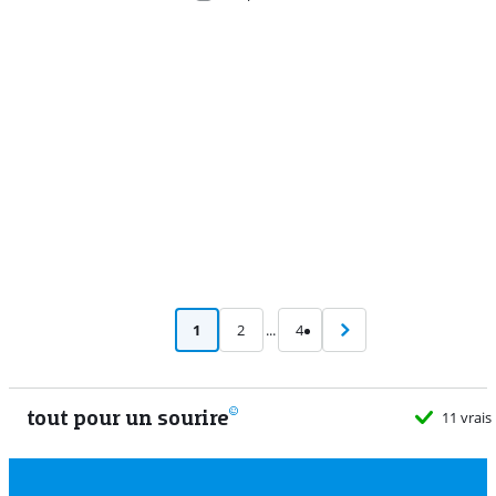
Advertentie
1
2
...
4
tout pour un sourire
11 vrais