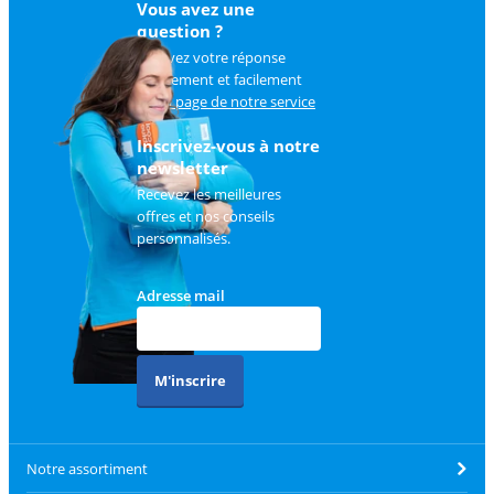
Vous avez une
question ?
Trouvez votre réponse
rapidement et facilement
sur
la page de notre service
client
.
Inscrivez-vous à notre
newsletter
Recevez les meilleures
offres et nos conseils
personnalisés.
Adresse mail
M'inscrire
Notre assortiment