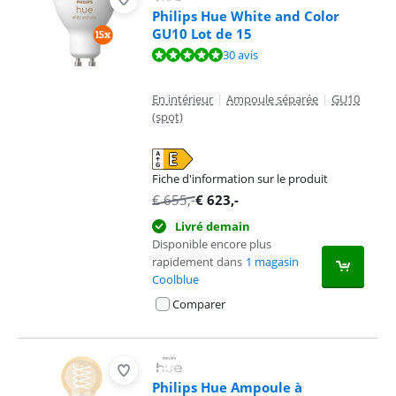
Philips Hue White and Color
GU10 Lot de 15
La note est de 9,5 sur 10, basée sur 30 avis.
30 avis
En intérieur
|
Ampoule séparée
|
GU10
(spot)
Fiche d'information sur le produit
s'ouvre dans un nouvel onglet
€
655
,-
€
623
,-
Livré demain
Disponible encore plus
rapidement dans
1 magasin
Coolblue
Comparer
Philips Hue Ampoule à