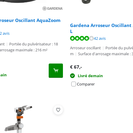
roseur Oscillant AquaZoom
Gardena Arroseur Oscillan
L
8,4 sur 10, basée sur 42 avis.
2 avis
8,4 sur 10, basée sur 42 avis.
42 avis
ant
|
Portée du pulvérisateur : 18
Arroseur oscillant
|
Portée du pulvé
'arrosage maximale : 216 m²
m
|
Surface d'arrosage maximale : 
€
67
,-
main
Livré demain
Comparer