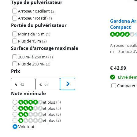
Type de pulvérisateur
Arroseur oscillant
(
2
)
Arroseur rotatif
(
1
)
Gardena Ar
Portée du pulvérisateur
Compact
Moins de 15 m
La note est de 
(
1
)
4
La note est de 
Plus de 15 m
(
2
)
Arroseur oscill
Surface d'arrosage maximale
m
|
Surface d
200 m² à 250 m²
(
1
)
Plus de 250 m²
(
2
)
€
42,99
Prix
Livré de
Prix
€
€
Comparer
Note minimale
et plus
(
3
)
La note est 8,0 sur 10.
et plus
(
3
)
La note est 6,0 sur 10.
et plus
(
3
)
La note est 4,0 sur 10.
et plus
(
3
)
La note est 2,0 sur 10.
Voir tout