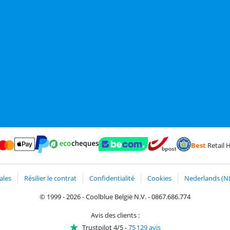
Best
Retail H
erCard et Visa via ClickToPay
Payer avec des écochèques
t
Payer avec ApplePay
Webshop Trustmark et avis des clients
Trustprofile de C
Expédition et livraison ave
Payer avec PayPal
ales
Résilier le contrat
Confidentialité
Cookies
Nederlands (N
© 1999 - 2026 - Coolblue België N.V. - 0867.686.774
Avis des clients :
Trustpilot 4/5
-
75 129 avis