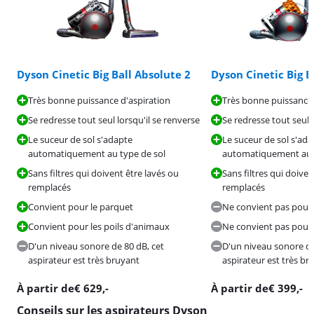
Dyson Cinetic Big Ball Absolute 2
Dyson Cinetic Big B
Très bonne puissance d'aspiration
Très bonne puissance 
Se redresse tout seul lorsqu'il se renverse
Se redresse tout seul 
Le suceur de sol s'adapte
Le suceur de sol s'ad
automatiquement au type de sol
automatiquement au t
Sans filtres qui doivent être lavés ou
Sans filtres qui doiven
remplacés
remplacés
Convient pour le parquet
Ne convient pas pour 
Convient pour les poils d'animaux
Ne convient pas pour 
D'un niveau sonore de 80 dB, cet
D'un niveau sonore de
aspirateur est très bruyant
aspirateur est très br
À partir de
€
629
,-
À partir de
€
399
,-
Conseils sur les aspirateurs Dyson