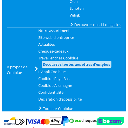
Olen
Schoten
Wilrijk
Découvrez nos 11 magasins
Notre assortiment
Site web d'entreprise
Actualités
Chèques-cadeaux
Travailler chez Coolblue
Découvrez toutes nos offres d'emplois
À propos de
L'Appli Coolblue
Coolblue
Coolblue Pays-Bas
Coolblue Allemagne
Confidentialité
Déclaration d'accessibilité
Tout sur Coolblue
Payer avec MasterCard et Visa via ClickToPay
Payer avec des écochèques