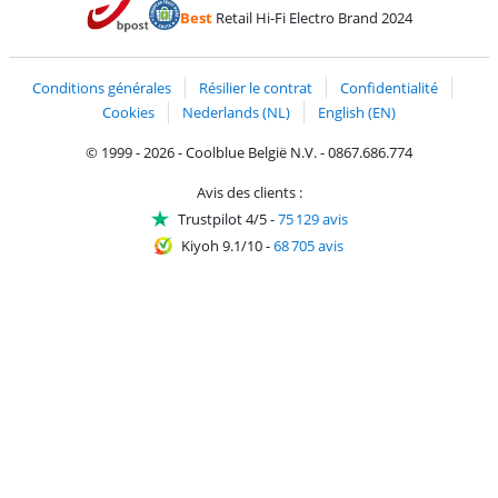
Payer avec Bancontact
Payer avec ApplePay
Webshop Trustmark 
Payer avec PayPal
Best
Retail Hi-Fi Electro Brand 2024
Trustprofile de Coolblue
Expédition et livraison avec bPost
Conditions générales
Résilier le contrat
Confidentialité
Cookies
Nederlands (NL)
English (EN)
© 1999 - 2026 - Coolblue België N.V. - 0867.686.774
Avis des clients :
Trustpilot 4/5
-
75 129 avis
Kiyoh 9.1/10
-
68 705 avis