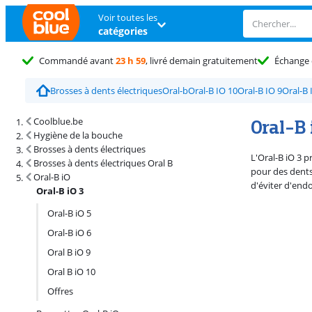
Voir toutes les
catégories
Commandé avant
23 h 59
, livré demain gratuitement
Échange 
Brosses à dents électriques
Oral-b
Oral-B IO 10
Oral-B IO 9
Oral-B 
Résultats de recherche et tri
Oral-B 
Coolblue.be
Hygiène de la bouche
Brosses à dents électriques
L'Oral-B iO 3 
Brosses à dents électriques Oral B
pour des dents 
Oral-B iO
d'éviter d'end
Oral-B iO 3
Oral-B iO 5
Oral-B iO 6
Oral B iO 9
Oral B iO 10
Offres