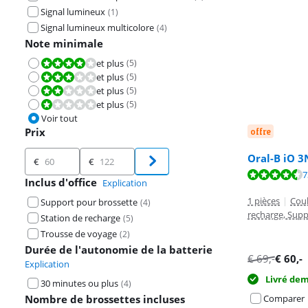
Signal lumineux
(
1
)
Signal lumineux multicolore
(
4
)
Note minimale
et plus
(
5
)
La note est 8,0 sur 10.
et plus
(
5
)
La note est 6,0 sur 10.
et plus
(
5
)
La note est 4,0 sur 10.
et plus
(
5
)
La note est 2,0 sur 10.
Voir tout
Prix
offre
Prix
La note est de 
Oral-B iO 3
La note est de 
€
€
La note est de 
7
Inclus d'office
Explication
1 pièces
|
Coul
Support pour brossette
(
4
)
recharge, Supp
Station de recharge
(
5
)
Trousse de voyage
(
2
)
Durée de l'autonomie de la batterie
€
69
,-
€
60
,-
Explication
Livré de
30 minutes ou plus
(
4
)
Nombre de brossettes incluses
Comparer