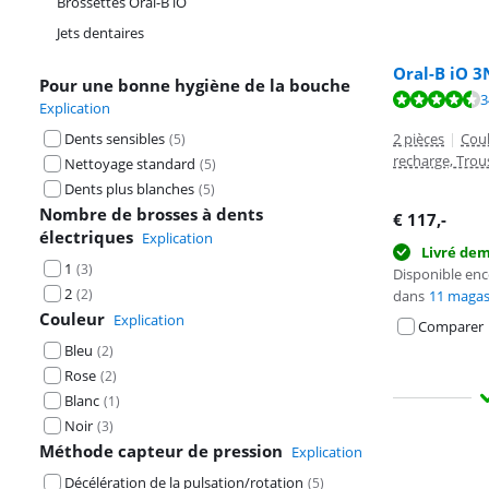
Brossettes Oral-B iO
Jets dentaires
Oral-B iO 3
Pour une bonne hygiène de la bouche
La note est de 
3
Explication
La note est de 
2 pièces
|
Coul
Dents sensibles
(
5
)
recharge, Trou
Nettoyage standard
(
5
)
Dents plus blanches
(
5
)
Nombre de brosses à dents
€
117
,-
électriques
Explication
Livré de
1
(
3
)
Disponible en
2
(
2
)
dans
11 magas
Couleur
Explication
Comparer
Bleu
(
2
)
Rose
(
2
)
Blanc
(
1
)
Noir
(
3
)
Méthode capteur de pression
Explication
Décélération de la pulsation/rotation
(
5
)