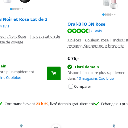
N Noir et Rose Lot de 2
Oral-B iO 3N Rose
8,5 sur 10, basée sur 34 avis.
4 avis
8,6 sur 10, basée sur 73 avis.
73 avis
eur : Noir, Rose
|
Inclus : station de
1 pièces
|
Couleur : rose
|
Inclus : 
sse de voyage
recharge, Support pour brossette
€
76
,-
main
Livré demain
core plus rapidement
Disponible encore plus rapidement
ins Coolblue
dans
10 magasins Coolblue
Comparer
Commandé avant
23 h 59
, livré demain gratuitement
Échange du pro