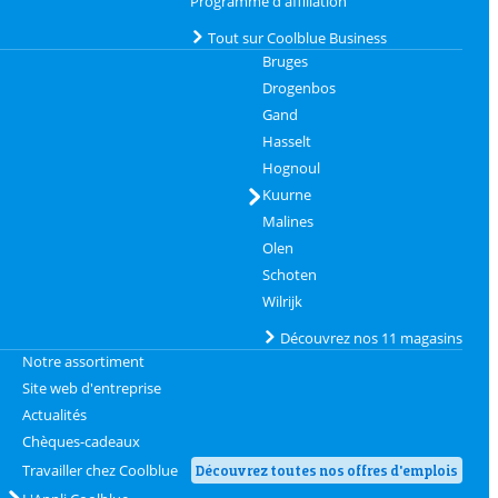
Programme d'affiliation
Tout sur Coolblue Business
Bruges
Drogenbos
Gand
Hasselt
Hognoul
Kuurne
Malines
Olen
Schoten
Wilrijk
Découvrez nos 11 magasins
Notre assortiment
Site web d'entreprise
Actualités
Chèques-cadeaux
Travailler chez Coolblue
Découvrez toutes nos offres d'emplois