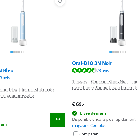
Oral-B iO 3N Noir
8,5 sur 10, basée sur 34 avis.
N Bleu
8,6 sur 10, basée sur 73 avis.
73 avis
8,6 sur 10, basée sur 73 avis.
3 avis
1 pièces
|
Couleur : Blanc, Noir
|
In
de recharge, Support pour brossett
eur : bleu
|
Inclus : station de
ort pour brossette
€
69
,-
Livré demain
Disponible encore plus rapidement
main
magasins Coolblue
Comparer