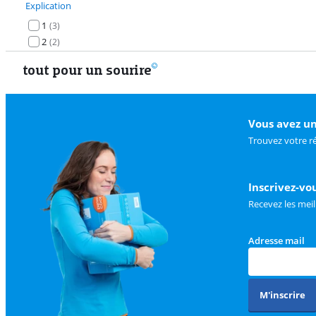
Explication
1
(
3
)
2
(
2
)
tout pour un sourire
Vous avez un
Trouvez votre r
Inscrivez-vo
Recevez les meil
Adresse mail
M'inscrire