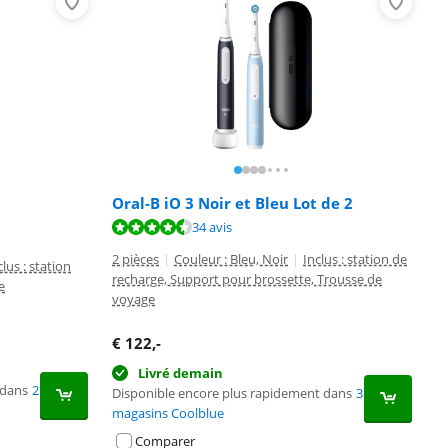
Oral-B iO 3 Noir et Bleu Lot de 2
34 avis
2 pièces
|
Couleur : Bleu, Noir
|
Inclus : station de
clus : station
recharge, Support pour brossette, Trousse de
e
voyage
€
122
,-
Livré demain
 dans
2
Disponible encore plus rapidement dans
3
magasins Coolblue
Comparer