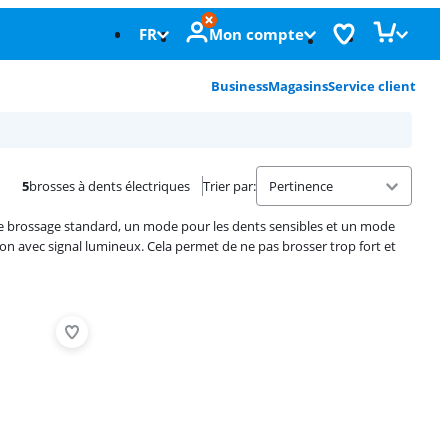
FR
Mon compte
Business
Magasins
Service client
5
brosses à dents électriques
Trier par
:
de brossage standard, un mode pour les dents sensibles et un mode
ion avec signal lumineux. Cela permet de ne pas brosser trop fort et
Advertentie