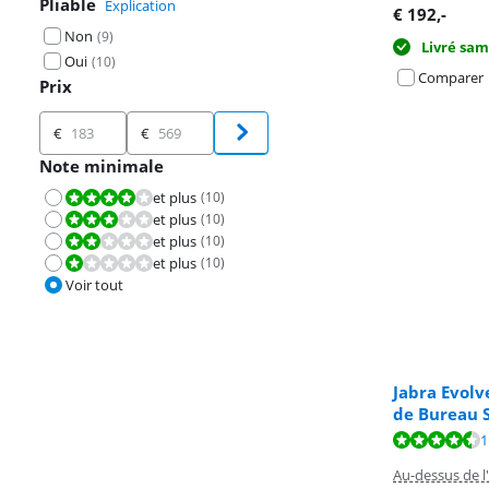
Pliable
Explication
€
192
,-
Non
(
9
)
Livré sam
Oui
(
10
)
Comparer
Prix
Prix
€
€
Note minimale
et plus
(
10
)
La note est 8,0 sur 10.
et plus
(
10
)
La note est 6,0 sur 10.
et plus
(
10
)
La note est 4,0 sur 10.
et plus
(
10
)
La note est 2,0 sur 10.
Voir tout
Jabra Evolv
de Bureau S
La note est de 
La note est de 
La note est de 
1
Au-dessus de l'