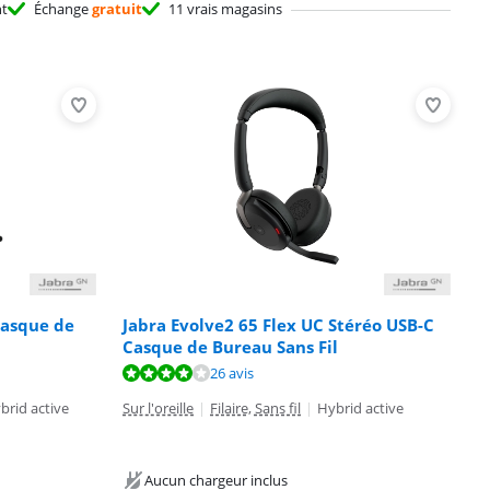
nt
Échange
gratuit
11 vrais magasins
Casque de
Jabra Evolve2 65 Flex UC Stéréo USB-C
Casque de Bureau Sans Fil
26 avis
brid active
Sur l'oreille
|
Filaire, Sans fil
|
Hybrid active
Aucun chargeur inclus