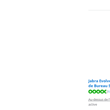
Jabra Evolv
de Bureau S
La note est de 
1
La note est de 
Au-dessus de l'
active