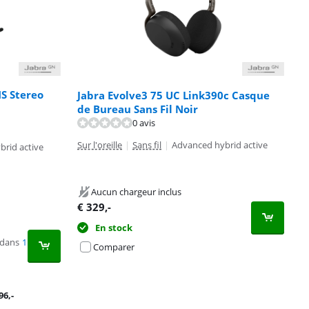
MS Stereo
Jabra Evolve3 75 UC Link390c Casque
de Bureau Sans Fil Noir
0 avis
Sur l'oreille
|
Sans fil
|
Advanced hybrid active
brid active
Aucun chargeur inclus
€
329
,-
En stock
 dans
1
Comparer
96
,-