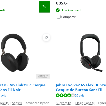
€
357
,-
edi
Livré samedi
Comparer
e3 85 MS Link390c Casque
Jabra Evolve2 65 Flex UC St
ans Fil Noir
Casque de Bureau Sans Fil
9,2 sur 10, basée sur 1 avis.
8,4 sur 10, basée sur 26 avis.
7,7 sur 10, basée sur 17 avis.
 avis
26 avis
oreille
|
Sans fil
|
Advanced hybrid
Sur l'oreille
|
Filaire, Sans fil
|
Hybri