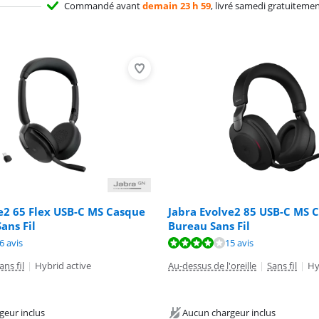
Commandé avant
demain 23 h 59
, livré samedi gratuiteme
e2 65 Flex USB-C MS Casque
Jabra Evolve2 85 USB-C MS 
ans Fil
Bureau Sans Fil
8,4 sur 10, basée sur 26 avis.
8,3 sur 10, basée sur 15 avis.
8,4 sur 10, basée sur 26 avis.
6 avis
15 avis
ans fil
|
Hybrid active
Au-dessus de l'oreille
|
Sans fil
|
Hy
geur inclus
Aucun chargeur inclus