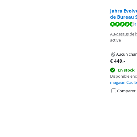
Jabra Evolv
de Bureau S
La note est de 
1
La note est de 
La note est de 
Au-dessus de l'
active
Aucun char
€
449
,-
En stock
Disponible en
magasin Coolb
Comparer