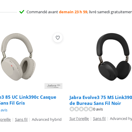
Commandé avant
demain 23 h 59
, livré samedi gratuiteme
e3 85 UC Link390c Casque
Jabra Evolve3 75 MS Link39
ans Fil Gris
de Bureau Sans Fil Noir
0 avis
9,2 sur 10, basée sur 1 avis.
 avis
7,7 sur 10, basée sur 17 avis.
Sur l'oreille
|
Sans fil
|
Advanced hy
oreille
|
Sans fil
|
Advanced hybrid