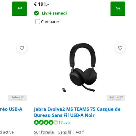
€
191
,-
Livré samedi
Comparer
éréo USB-A
Jabra Evolve2 MS TEAMS 75 Casque de
Bureau Sans Fil USB-A Noir
17 avis
d active
Sur l'oreille
|
Sans fil
|
Actif