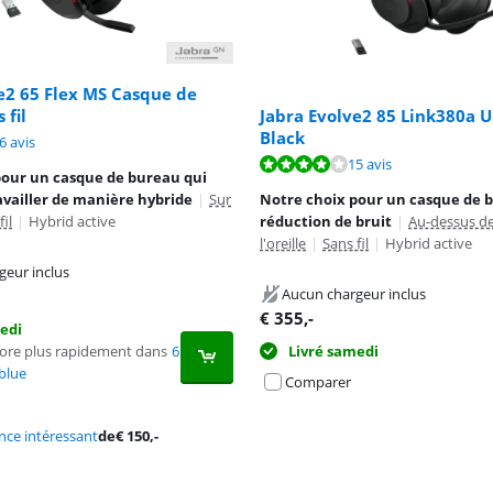
e2 65 Flex MS Casque de
 fil
Jabra Evolve2 85 Link380a U
Black
8,4 sur 10, basée sur 26 avis.
6 avis
8,3 sur 10, basée sur 15 avis.
15 avis
pour un casque de bureau qui
vailler de manière hybride
|
Sur
Notre choix pour un casque de 
fil
|
Hybrid active
réduction de bruit
|
Au-dessus d
l'oreille
|
Sans fil
|
Hybrid active
geur inclus
Aucun chargeur inclus
€
355
,-
edi
core plus rapidement dans
6
Livré samedi
blue
Comparer
ce intéressant
de
€
150
,-