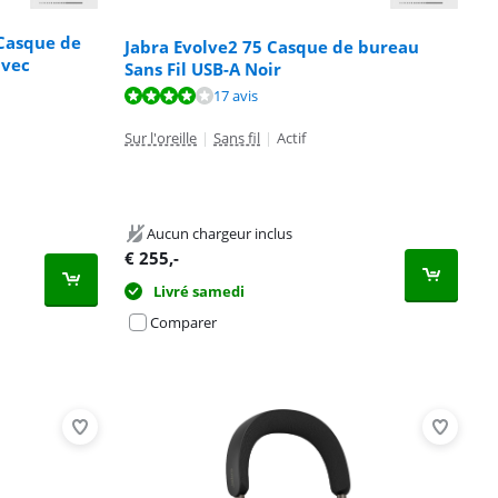
Casque de
Jabra Evolve2 75 Casque de bureau
avec
Sans Fil USB-A Noir
17 avis
Sur l'oreille
|
Sans fil
|
Actif
Aucun chargeur inclus
€
255
,-
Livré samedi
Comparer