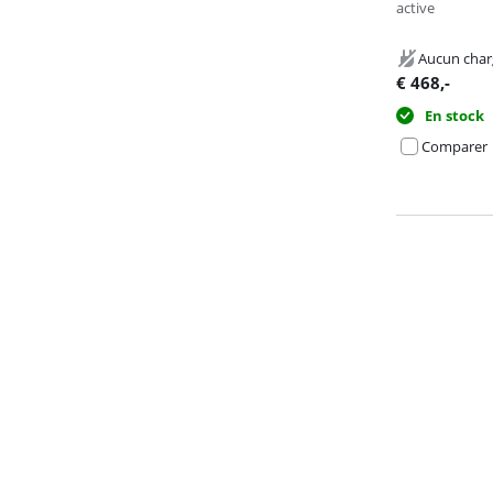
active
Aucun char
€
468
,-
En stock
Comparer