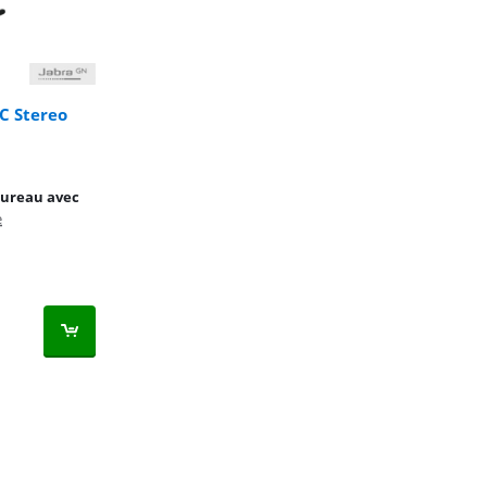
C Stereo
bureau avec
e