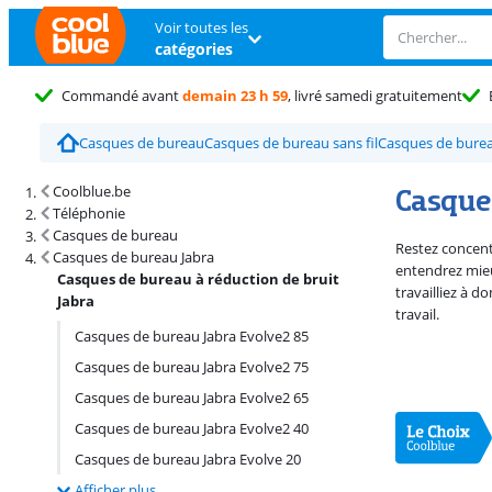
Voir toutes les
catégories
Commandé avant
demain 23 h 59
, livré samedi gratuitement
Casques de bureau
Casques de bureau sans fil
Casques de bureau
Résultats de recherche et tri
Casques
Coolblue.be
Téléphonie
Casques de bureau
Restez concent
Casques de bureau Jabra
entendrez mieu
Casques de bureau à réduction de bruit
travailliez à 
Jabra
travail.
Casques de bureau Jabra Evolve2 85
Casques de bureau Jabra Evolve2 75
Casques de bureau Jabra Evolve2 65
Casques de bureau Jabra Evolve2 40
Casques de bureau Jabra Evolve 20
Afficher plus