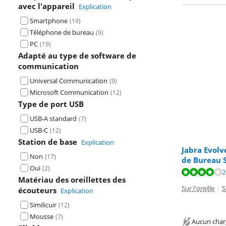
avec l'appareil
Explication
Smartphone
(
19
)
Téléphone de bureau
(
9
)
PC
(
19
)
Adapté au type de software de
communication
Universal Communication
(
9
)
Microsoft Communication
(
12
)
Type de port USB
USB-A standard
(
7
)
USB-C
(
12
)
Station de base
Explication
Jabra Evolv
Non
(
17
)
de Bureau S
Oui
(
2
)
La note est de 
La note est de 
La note est de 
2
Matériau des oreillettes des
Sur l'oreille
|
S
écouteurs
Explication
Similicuir
(
12
)
Mousse
(
7
)
Aucun char