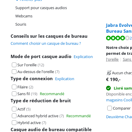
Support pour casques audios
Webcams
Souris
Jabra Evolv
Bureau Sans
Conseils sur les casques de bureau
La note est de 
2
Comment choisir un casque de bureau ?
La note est de 
Notre choix 
permet de tra
Mode de port casque audio
Explication
l'oreille
|
Sans 
Sur l'oreille
(
12
)
Au-dessus de l'oreille
(
7
)
Aucun char
Type de connexion
Explication
€
190
,-
Filaire
(
2
)
Livré sam
Sans fil
Recommandé
(
19
)
Disponible en
magasins Cool
Type de réduction de bruit
Comparer
Actif
(
5
)
Advanced hybrid active
Recommandé
(
7
)
Deuxième Chan
Hybrid active
(
7
)
Casque audio de bureau compatible