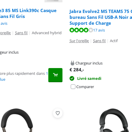
e3 85 MS Link390c Casque
Jabra Evolve2 MS TEAMS 75 
ans Fil Gris
bureau Sans Fil USB-A Noir 
Support de Charge
9,2 sur 10, basée sur 1 avis.
 avis
7,7 sur 10, basée sur 17 avis.
7,7 sur 10, basée sur 17 avis.
17 avis
oreille
|
Sans fil
|
Advanced hybrid
Sur l'oreille
|
Sans fil
|
Actif
geur inclus
Chargeur inclus
€
284
,-
core plus rapidement dans
1
Livré samedi
lue
Comparer