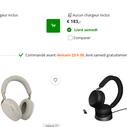
geur inclus
Aucun chargeur inclus
€
183
,-
Livré samedi
Comparer
Commandé avant
demain 23 h 59
, livré samedi gratuiteme