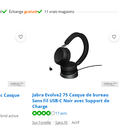
nt
Échange
gratuit
11 vrais magasins
Jabra Evolve2 75 Casque de bureau
0c Casque
Sans Fil USB-C Noir avec Support de
Charge
17 avis
brid active
Sur l'oreille
|
Sans fil
|
Actif