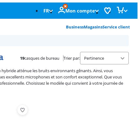
FR
Mon compte
Business
Magasins
Service client
a
19
casques de bureau
Trier par
:
u hybride atténue les bruits environnants gênants. Ainsi, vous
 ses excellents microphones et son confort exceptionnel. Que vous
fessionnelle. Choisissez le modèle qui convient à votre journée de
Advertentie