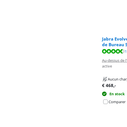
Jabra Evolv
de Bureau S
La note est de 
La note est de 
1
Au-dessus de l'
active
Aucun char
€
468
,-
En stock
Comparer