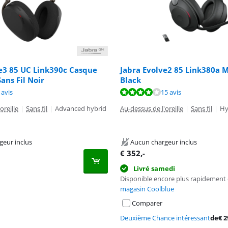
e3 85 UC Link390c Casque
Jabra Evolve2 85 Link380a 
ans Fil Noir
Black
9,2 sur 10, basée sur 1 avis.
8,3 sur 10, basée sur 15 avis.
 avis
15 avis
oreille
|
Sans fil
|
Advanced hybrid
Au-dessus de l'oreille
|
Sans fil
|
Hy
geur inclus
Aucun chargeur inclus
€
352
,-
Livré samedi
Disponible encore plus rapidement
magasin Coolblue
Comparer
Deuxième Chance intéressant
de
€
2