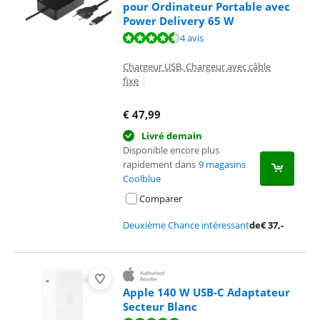
pour Ordinateur Portable avec
Power Delivery 65 W
La note est de 9,0 sur 10, basée sur 4 avis.
4 avis
Chargeur USB, Chargeur avec câble
fixe
|
€
47,99
Livré demain
Disponible encore plus
rapidement dans
9 magasins
Coolblue
Comparer
Deuxième Chance intéressant
de
€
37
,-
Apple 140 W USB-C Adaptateur
Secteur Blanc