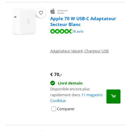
Apple 70 W USB-C Adaptateur
Secteur Blanc
La note est de 8,9 sur 10, basée sur 8 avis.
8 avis
Adaptateur séparé, Chargeur USB
€
70
,-
Livré demain
Disponible encore plus
rapidement dans
11 magasins
Coolblue
Comparer