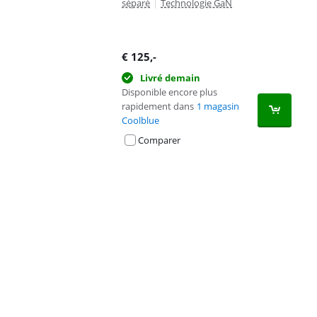
séparé
|
Technologie GaN
€
125
,-
Livré demain
Disponible encore plus
rapidement dans
1 magasin
Coolblue
Comparer
Advertentie