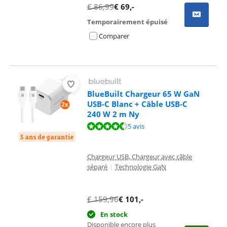
€
86,99
€
69
,-
Temporairement épuisé
Comparer
BlueBuilt Chargeur 65 W GaN
USB-C Blanc + Câble USB-C
240 W 2 m Ny
La note est de 9,0 sur 10, basée sur 5 avis.
5 avis
5 ans de garantie
Chargeur USB, Chargeur avec câble
séparé
|
Technologie GaN
€
159,96
€
101
,-
En stock
Disponible encore plus