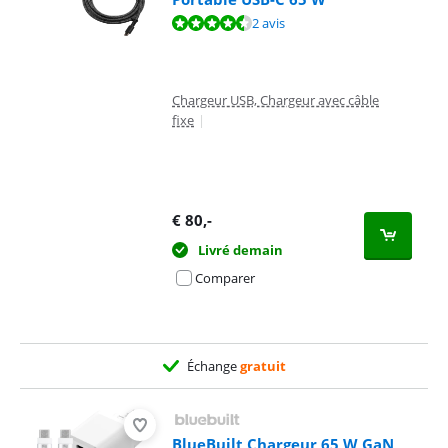
La note est de 9,0 sur 10, basée sur 2 avis.
2 avis
Chargeur USB, Chargeur avec câble
fixe
|
€
80
,-
Livré demain
Comparer
Échange
gratuit
BlueBuilt Chargeur 65 W GaN