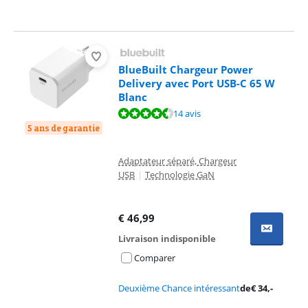
BlueBuilt Chargeur Power
Delivery avec Port USB-C 65 W
Blanc
La note est de 9,0 sur 10, basée sur 14 avis.
14 avis
5 ans de garantie
Adaptateur séparé, Chargeur
USB
|
Technologie GaN
€
46,99
Livraison indisponible
Comparer
Deuxième Chance intéressant
de
€
34
,-