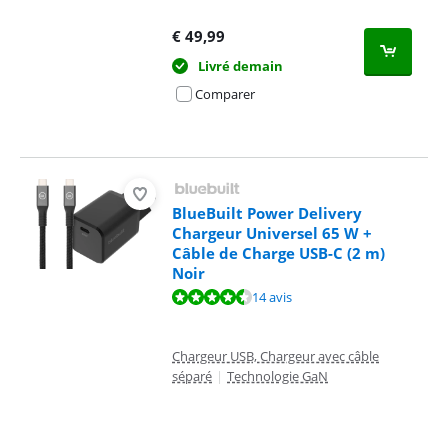
€
49,99
Livré demain
Comparer
BlueBuilt Power Delivery
Chargeur Universel 65 W +
Câble de Charge USB-C (2 m)
Noir
La note est de 9,0 sur 10, basée sur 14 avis.
14 avis
Chargeur USB, Chargeur avec câble
séparé
|
Technologie GaN