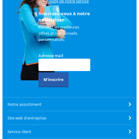
sur
la page de notre service
client
.
Inscrivez-vous à notre
newsletter
Recevez les meilleures
offres et nos conseils
personnalisés.
Adresse mail
M'inscrire
Notre assortiment
Site web d'entreprise
Service client