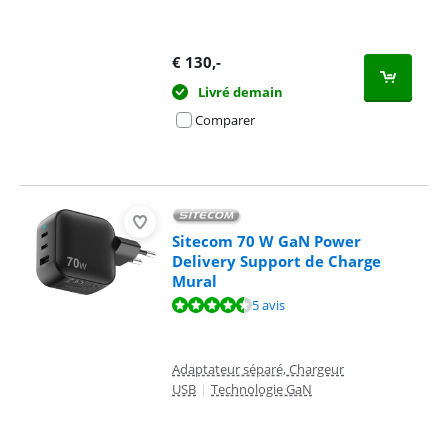
€
130
,-
Livré demain
Comparer
Sitecom 70 W GaN Power
Delivery Support de Charge
Mural
La note est de 9,1 sur 10, basée sur 5 avis.
5 avis
Adaptateur séparé, Chargeur
USB
|
Technologie GaN