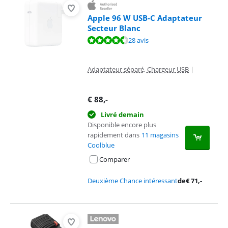
Apple 96 W USB-C Adaptateur
Secteur Blanc
La note est de 8,7 sur 10, basée sur 28 avis.
28 avis
Adaptateur séparé, Chargeur USB
|
€
88
,-
Livré demain
Disponible encore plus
rapidement dans
11 magasins
Coolblue
Comparer
Deuxième Chance intéressant
de
€
71
,-