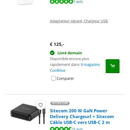
La note est de 9,6 sur 10, basée sur 1 avis.
1 avis
Adaptateur séparé, Chargeur USB
|
€
125
,-
Livré demain
Disponible encore plus
rapidement dans
9 magasins
Coolblue
Comparer
Sitecom 200 W GaN Power
Delivery Chargeurl + Sitecom
Câble USB-C vers USB-C 2 m
La note est de 9,1 sur 10, basée sur 5 avis.
5 avis