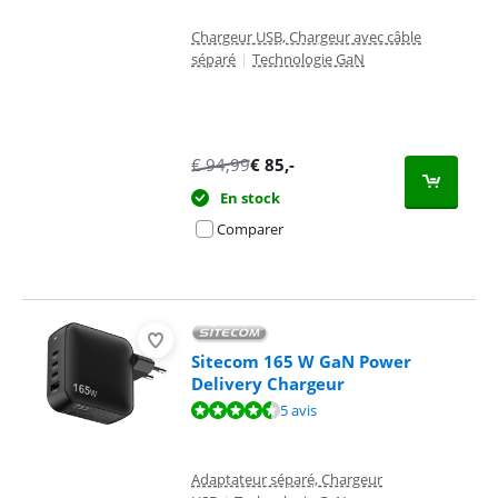
Chargeur USB, Chargeur avec câble
séparé
|
Technologie GaN
€
94,99
€
85
,-
En stock
Comparer
Sitecom 165 W GaN Power
Delivery Chargeur
La note est de 9,1 sur 10, basée sur 5 avis.
5 avis
Adaptateur séparé, Chargeur