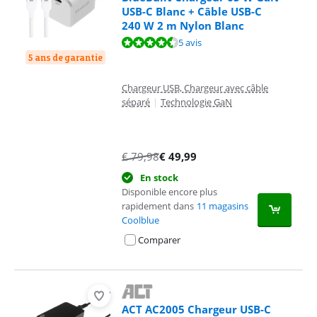
USB-C Blanc + Câble USB-C
240 W 2 m Nylon Blanc
La note est de 9,0 sur 10, basée sur 5 avis.
5 avis
5 ans de garantie
Chargeur USB, Chargeur avec câble
séparé
|
Technologie GaN
€
79,98
€
49,99
En stock
Disponible encore plus
rapidement dans
11 magasins
Coolblue
Comparer
ACT AC2005 Chargeur USB-C