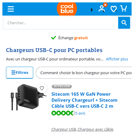
Échange
gratuit
Chargeurs USB-C pour PC portables
Avec un chargeur USB-C pour ordinateur portable, vous pouvez recharger votre PC rapidement et en toute sécurité. Vous pouvez également utiliser ce chargeur pour d'autres appareils dotés d'un port USB-C, comme une tablette ou un smartphone. Ainsi, vous aurez besoin de moins de câbles. Vous travaillez souvent à différents endroits ? Avec un chargeur supplémentaire dans votre sac ou au bureau, vous ne serez jamais à court de batterie. Lors du choix d'un chargeur, tenez compte de la puissance dont votre PC portable a besoin pour une recharge en toute sécurité.
Afficher plus
Filtres
Comment choisir le bon chargeur pour votre PC port
Sitecom 165 W GaN Power
Delivery Chargeurl + Sitecom
Câble USB-C vers USB-C 2 m
La note est de 9,1 sur 10, basée sur 5 avis.
5 avis
Chargeur USB, Chargeur avec câble