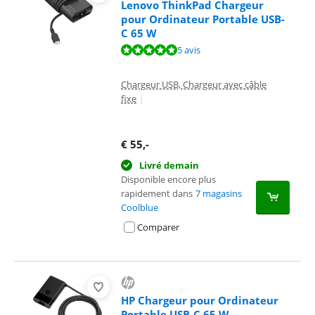
Lenovo ThinkPad Chargeur
pour Ordinateur Portable USB-
C 65 W
La note est de 9,5 sur 10, basée sur 5 avis.
5 avis
Chargeur USB, Chargeur avec câble
fixe
|
€
55
,-
Livré demain
Disponible encore plus
rapidement dans
7 magasins
Coolblue
Comparer
HP Chargeur pour Ordinateur
Portable USB-C 65 W