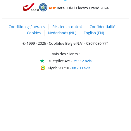
Payer avec MasterCard et Visa via ClickToPay
Payer avec des écochèques
Payer avec Bancontact
Payer avec ApplePay
Webshop Trustmark 
Payer avec PayPal
Best
Retail Hi-Fi Electro Brand 2024
Trustprofile de Coolblue
Expédition et livraison avec bPost
Conditions générales
Résilier le contrat
Confidentialité
Cookies
Nederlands (NL)
English (EN)
© 1999 - 2026 - Coolblue België N.V. - 0867.686.774
Avis des clients :
Trustpilot 4/5
-
75 112 avis
Kiyoh 9.1/10
-
68 700 avis