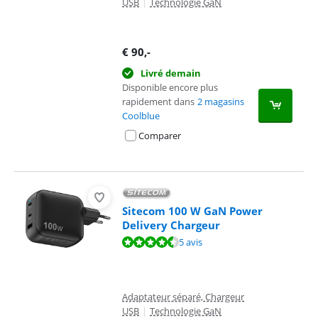
USB
|
Technologie GaN
€
90
,-
Livré demain
Disponible encore plus
rapidement dans
2 magasins
Coolblue
Comparer
Sitecom 100 W GaN Power
Delivery Chargeur
La note est de 9,1 sur 10, basée sur 5 avis.
5 avis
Adaptateur séparé, Chargeur
USB
|
Technologie GaN