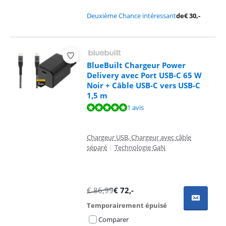
Deuxième Chance intéressant
de
€
30
,-
BlueBuilt Chargeur Power
Delivery avec Port USB-C 65 W
Noir + Câble USB-C vers USB-C
1,5 m
La note est de 10 sur 10, basée sur 1 avis.
1 avis
Chargeur USB, Chargeur avec câble
séparé
|
Technologie GaN
€
86,99
€
72
,-
Temporairement épuisé
Comparer