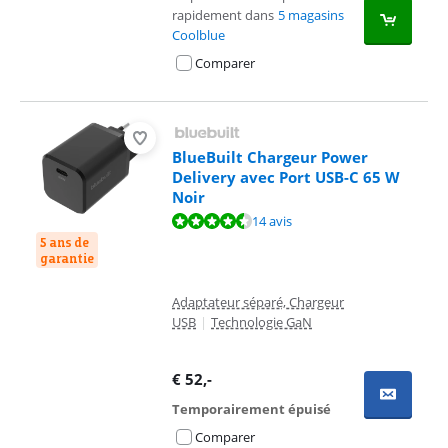
rapidement dans
5 magasins
Coolblue
Comparer
BlueBuilt Chargeur Power
Delivery avec Port USB-C 65 W
Noir
La note est de 9,0 sur 10, basée sur 14 avis.
14 avis
5 ans de
garantie
Adaptateur séparé, Chargeur
USB
|
Technologie GaN
€
52
,-
Temporairement épuisé
Comparer