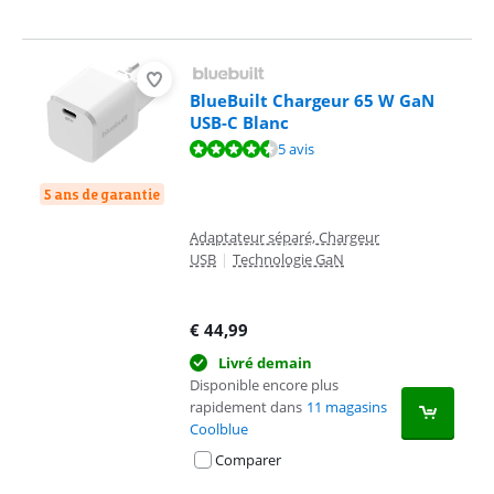
BlueBuilt Chargeur 65 W GaN
USB-C Blanc
La note est de 9,0 sur 10, basée sur 5 avis.
5 avis
5 ans de garantie
Adaptateur séparé, Chargeur
USB
|
Technologie GaN
€
44,99
Livré demain
Disponible encore plus
rapidement dans
11 magasins
Coolblue
Comparer