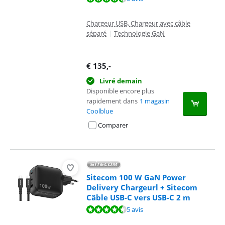
Chargeur USB, Chargeur avec câble
séparé
|
Technologie GaN
€
135
,-
Livré demain
Disponible encore plus
rapidement dans
1 magasin
Coolblue
Comparer
Sitecom 100 W GaN Power
Delivery Chargeurl + Sitecom
Câble USB-C vers USB-C 2 m
La note est de 9,1 sur 10, basée sur 5 avis.
5 avis