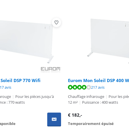
oleil DSP 770 Wifi
Eurom Mon Soleil DSP 400 W
7,8 sur 10, basée sur 217 avis.
7,8 sur 10, basée sur 217 avis.
17 avis
217 avis
rarouge
|
Pour les pièces jusqu'à
Chauffage infrarouge
|
Pour les piè
nce : 770 watts
12 m²
|
Puissance : 400 watts
€
182
,-
isponible
Temporairement épuisé