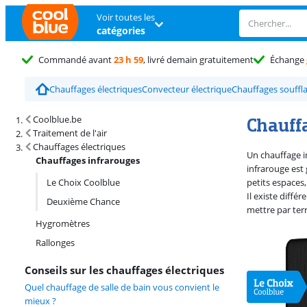
Voir toutes les
catégories
Commandé avant
23 h 59
, livré demain gratuitement
Échange
Chauffages électriques
Convecteur électrique
Chauffages souffl
Résultats de recherche et tri
Chauff
Coolblue.be
Traitement de l'air
Chauffages électriques
Un chauffage i
Chauffages infrarouges
infrarouge est
Le Choix Coolblue
petits espaces
Il existe diff
Deuxième Chance
mettre par terr
Hygromètres
Rallonges
Conseils sur les chauffages électriques
Quel chauffage de salle de bain vous convient le
mieux ?