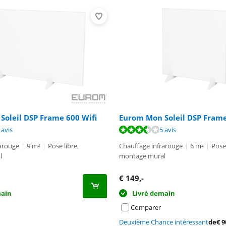
oleil DSP Frame 600 Wifi
Eurom Mon Soleil DSP Frame
6,9 sur 10, basée sur 5 avis.
6,9 sur 10, basée sur 5 avis.
8,5 sur 10, basée sur 17 avis.
 avis
5 avis
rarouge
|
9 m²
|
Pose libre,
Chauffage infrarouge
|
6 m²
|
Pose 
l
montage mural
€
149
,-
main
Livré demain
Comparer
Deuxième Chance intéressant
de
€
9