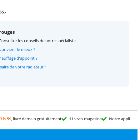
55
,-
arouges
Consultez les conseils de notre spécialiste.
 convient le mieux ?
chauffage d'appoint ?
aire de votre radiateur ?
s
3 h 59
, livré demain gratuitement
11 vrais magasins
Notre appli