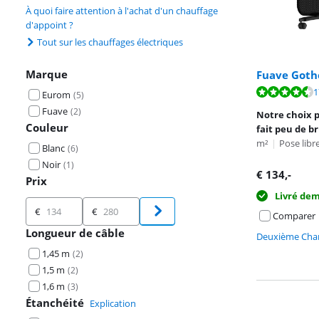
À quoi faire attention à l'achat d'un chauffage
d'appoint ?
Tout sur les chauffages électriques
Marque
Fuave Goth
La note est de 
1
Eurom
(
5
)
La note est de 
Fuave
(
2
)
Notre choix p
Couleur
fait peu de br
m²
|
Pose lib
Blanc
(
6
)
Noir
(
1
)
€
134
,-
Prix
Livré de
Prix
€
€
Comparer
Longueur de câble
Deuxième Chan
1,45 m
(
2
)
1,5 m
(
2
)
1,6 m
(
3
)
Étanchéité
Explication