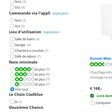
Non
(
3
)
Oui
(
4
)
Commande via l'appli
Explication
Non
(
2
)
Oui
(
5
)
Lieu d'utilisation
Explication
Salle de bains
(
4
)
Garage
(
4
)
Chambre à coucher
(
7
)
Salle de séjour
(
7
)
Eurom Mon S
Note minimale
La note est de 
La note est de 
La note est de 
5
et plus
(
5
)
La note est 8,0 sur 10.
Chauffage inf
et plus
(
6
)
La note est 6,0 sur 10.
montage mura
et plus
(
7
)
La note est 4,0 sur 10.
et plus
(
7
)
La note est 2,0 sur 10.
€
168
,-
Voir tout
Le Choix Coolblue
Livré de
Ja
(
2
)
Comparer
Deuxième Chance