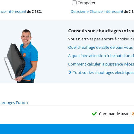
Comparer
ce intéressant
de
€
182
,-
Deuxième Chance intéressant
de
€
1
Conseils sur chauffages infr
Vous n'arrivez pas encore à choisir ? 
Quel chauffage de salle de bain vous
À quoi faire attention à l'achat d'un 
Comment calculer la puissance nécess
Tout sur les chauffages électrique
frarouges Eurom
Commandé avant
2