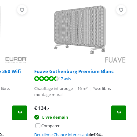
 360 Wifi
Fuave Gothenburg Premium Blanc
17 avis
libre,
Chauffage infrarouge
|
16 m²
|
Pose libre,
montage mural
€
134
,-
Livré demain
Comparer
0
,-
Deuxième Chance intéressant
de
€
94
,-