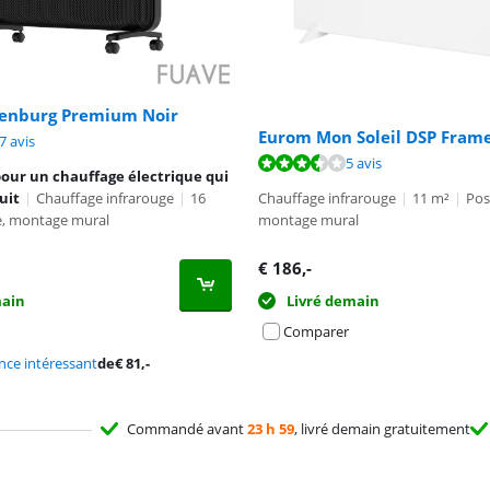
enburg Premium Noir
Eurom Mon Soleil DSP Frame
8,5 sur 10, basée sur 17 avis.
7 avis
6,9 sur 10, basée sur 5 avis.
5 avis
our un chauffage électrique qui
uit
|
Chauffage infrarouge
|
16
Chauffage infrarouge
|
11 m²
|
Pos
re, montage mural
montage mural
€
186
,-
main
Livré demain
Comparer
ce intéressant
de
€
81
,-
Commandé avant
23 h 59
, livré demain gratuitement