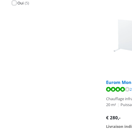
Oui
(
5
)
Eurom Mon S
La note est de 
La note est de 
2
Chauffage inf
20 m²
|
Puissa
€
280
,-
Livraison ind