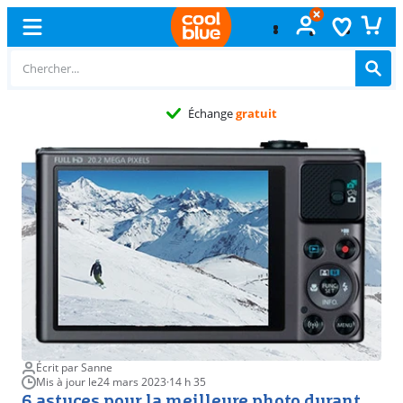
Échange
gratuit
Écrit par Sanne
Mis à jour le
24 mars 2023
·
14 h 35
6 astuces pour la meilleure photo durant