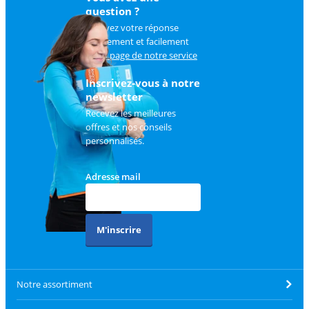
question ?
Trouvez votre réponse
rapidement et facilement
sur
la page de notre service
client
.
Inscrivez-vous à notre
newsletter
Recevez les meilleures
offres et nos conseils
personnalisés.
Adresse mail
M'inscrire
Notre assortiment