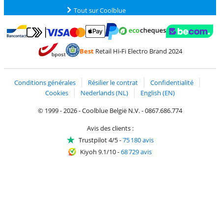
Tout sur Coolblue
Payer avec MasterCard et Visa via ClickToPay
Payer avec des écochèques
Payer avec Bancontact
Payer avec ApplePay
Webshop Trustmark 
Payer avec PayPal
Best
Retail Hi-Fi Electro Brand 2024
Trustprofile de Coolblue
Expédition et livraison avec bPost
Conditions générales
Résilier le contrat
Confidentialité
Cookies
Nederlands (NL)
English (EN)
© 1999 - 2026 - Coolblue België N.V. - 0867.686.774
Avis des clients :
Trustpilot 4/5
-
75 180 avis
Kiyoh 9.1/10
-
68 729 avis