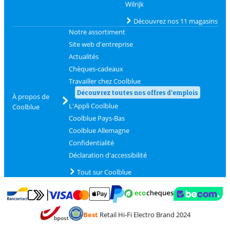
Wilrijk
Découvrez nos 11 magasins
Notre assortiment
Site web d'entreprise
Actualités
Chèques-cadeaux
Travailler chez Coolblue
Découvrez toutes nos offres d'emplois
À propos de
L'Appli Coolblue
Coolblue
Coolblue Pays-Bas
Coolblue Allemagne
Confidentialité
Déclaration d'accessibilité
Tout sur Coolblue
Payer avec MasterCard et Visa via ClickToPay
Payer avec des écochèques
Payer avec Bancontact
Payer avec ApplePay
Webshop Trustmark 
Payer avec PayPal
Best
Retail Hi-Fi Electro Brand 2024
Trustprofile de Coolblue
Expédition et livraison avec bPost