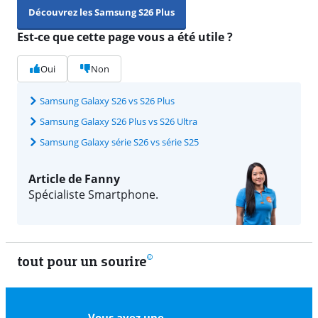
Découvrez les Samsung S26 Plus
Est-ce que cette page vous a été utile ?
Oui
Non
Samsung Galaxy S26 vs S26 Plus
Samsung Galaxy S26 Plus vs S26 Ultra
Samsung Galaxy série S26 vs série S25
Article de Fanny
Spécialiste Smartphone.
tout pour un sourire
11 vrais
Vous avez une