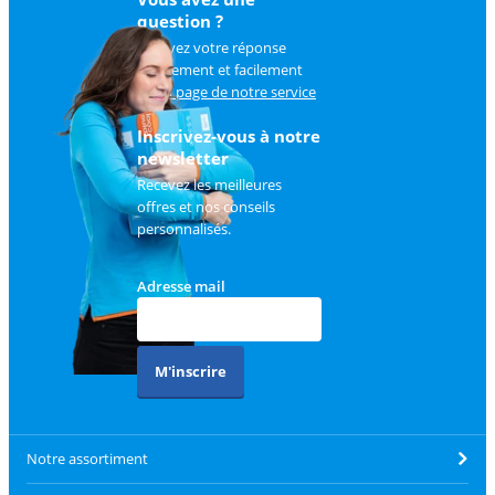
question ?
Trouvez votre réponse
rapidement et facilement
sur
la page de notre service
client
.
Inscrivez-vous à notre
newsletter
Recevez les meilleures
offres et nos conseils
personnalisés.
Adresse mail
M'inscrire
Notre assortiment