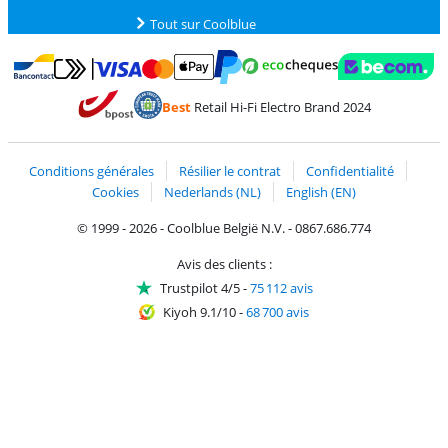
Tout sur Coolblue
Payer avec MasterCard et Visa via ClickToPay
Payer avec des écochèques
Payer avec Bancontact
Payer avec ApplePay
Webshop Trustmark 
Payer avec PayPal
Best
Retail Hi-Fi Electro Brand 2024
Trustprofile de Coolblue
Expédition et livraison avec bPost
Conditions générales
Résilier le contrat
Confidentialité
Cookies
Nederlands (NL)
English (EN)
© 1999 - 2026 - Coolblue België N.V. - 0867.686.774
Avis des clients :
Trustpilot 4/5
-
75 112 avis
Kiyoh 9.1/10
-
68 700 avis