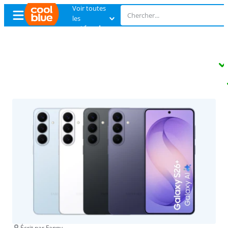
Voir toutes
les
catégories
Échange
gratuit
Échange
gratuit
Écrit par Fanny