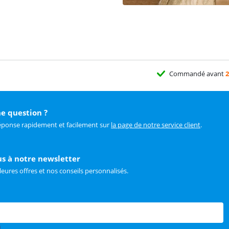
Commandé avant
2
e question ?
éponse rapidement et facilement sur
la page de notre service client
.
us à notre newsletter
leures offres et nos conseils personnalisés.