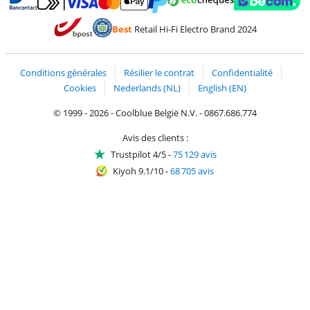
Payer avec MasterCard et Visa via ClickToPay
Payer avec des écochèques
Payer avec Bancontact
Payer avec ApplePay
Webshop Trustmark 
Payer avec PayPal
Best
Retail Hi-Fi Electro Brand 2024
Trustprofile de Coolblue
Expédition et livraison avec bPost
Conditions générales
Résilier le contrat
Confidentialité
Cookies
Nederlands (NL)
English (EN)
© 1999 - 2026 - Coolblue België N.V. - 0867.686.774
Avis des clients :
Trustpilot 4/5
-
75 129 avis
Kiyoh 9.1/10
-
68 705 avis