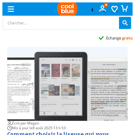
Échange
gratuit
Écrit par Megan
Mis à jour le
8 août 2025
·
13 h 53
Comment choisir la liseuse qui vous