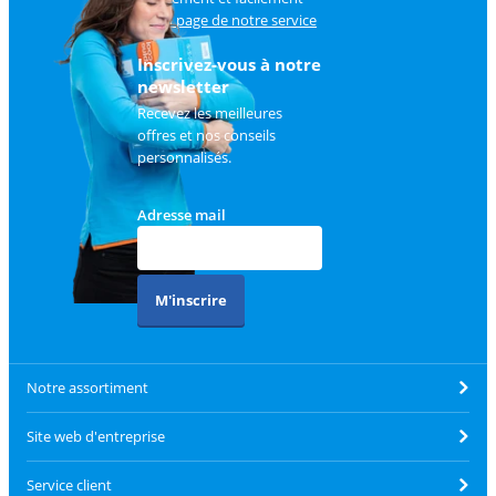
sur
la page de notre service
client
.
Inscrivez-vous à notre
newsletter
Recevez les meilleures
offres et nos conseils
personnalisés.
Adresse mail
M'inscrire
Notre assortiment
Site web d'entreprise
Service client