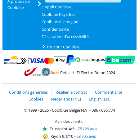
À propos de
L'Appli Coolblue
Coolblue
Coolblue Pays-Bas
Coolblue Allemagne
Confidentialité
Déclaration d'accessibilité
Tout sur Coolblue
Payer avec MasterCard et Visa via ClickToPay
Payer avec des écochèques
Payer avec Bancontact
Payer avec ApplePay
Webshop Trustmark 
Payer avec PayPal
Best
Retail Hi-Fi Electro Brand 2024
Trustprofile de Coolblue
Expédition et livraison avec bPost
Conditions générales
Résilier le contrat
Confidentialité
Cookies
Nederlands (NL)
English (EN)
© 1999 - 2026 - Coolblue België N.V. - 0867.686.774
Avis des clients :
Trustpilot 4/5
-
75 129 avis
Kiyoh 9.1/10
-
68 705 avis