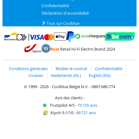
Confidentialité
Déclaration d'accessibilité
Tout sur Coolblue
Payer avec MasterCard et Visa via ClickToPay
Payer avec des écochèques
Payer avec Bancontact
Payer avec ApplePay
Webshop Trustmark 
Payer avec PayPal
Best
Retail Hi-Fi Electro Brand 2024
Trustprofile de Coolblue
Expédition et livraison avec bPost
Conditions générales
Résilier le contrat
Confidentialité
Cookies
Nederlands (NL)
English (EN)
© 1999 - 2026 - Coolblue België N.V. - 0867.686.774
Avis des clients :
Trustpilot 4/5
-
75 155 avis
Kiyoh 9.1/10
-
68 721 avis