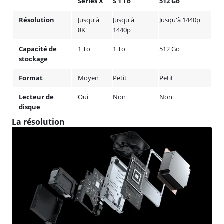
Series X
S 1 To
512 Go
Résolution
Jusqu'à
Jusqu'à
Jusqu'à 1440p
8K
1440p
Capacité de
1 To
1 To
512 Go
stockage
Format
Moyen
Petit
Petit
Lecteur de
Oui
Non
Non
disque
La résolution