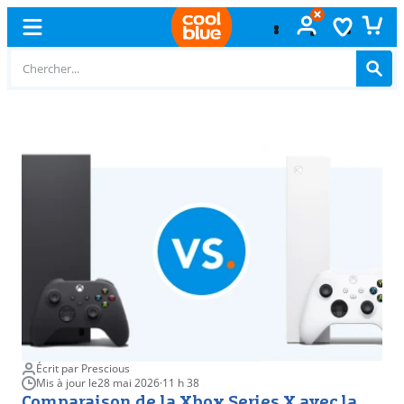
Échange
gratuit
Écrit par Prescious
Mis à jour le
28 mai 2026
·
11 h 38
Comparaison de la Xbox Series X avec la