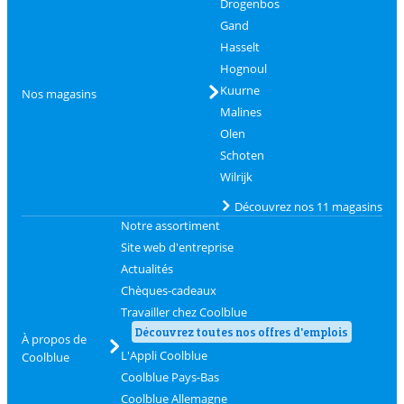
Drogenbos
Gand
Hasselt
Hognoul
Kuurne
Nos magasins
Malines
Olen
Schoten
Wilrijk
Découvrez nos 11 magasins
Notre assortiment
Site web d'entreprise
Actualités
Chèques-cadeaux
Travailler chez Coolblue
Découvrez toutes nos offres d'emplois
À propos de
L'Appli Coolblue
Coolblue
Coolblue Pays-Bas
Coolblue Allemagne