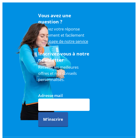
Vous avez une
question ?
Trouvez votre réponse
rapidement et facilement
sur
la page de notre service
client
.
Inscrivez-vous à notre
newsletter
Recevez les meilleures
offres et nos conseils
personnalisés.
Adresse mail
M'inscrire