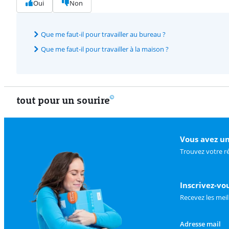
Oui
Non
Que me faut-il pour travailler au bureau ?
Que me faut-il pour travailler à la maison ?
tout pour un sourire
Vous avez un
Trouvez votre r
Inscrivez-vo
Recevez les meil
Adresse mail