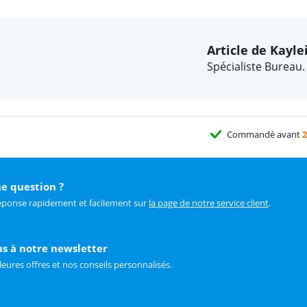
Article de Kayle
Spécialiste Bureau.
Commandé avant
2
e question ?
éponse rapidement et facilement sur
la page de notre service client
.
us à notre newsletter
leures offres et nos conseils personnalisés.