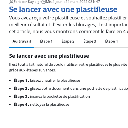
Écrit par Kayleigh
Mis à jour le
24 mars 2025
·
08 h 47
Se lancer avec une plastifieuse
Vous avez reçu votre plastifieuse et souhaitez plastifier
meilleur résultat et d'éviter les blocages, il est import
cet article, nous vous montrons comment le faire en 4 
Au travail
Étape 1
Étape 2
Étape 3
Étape 4
Se lancer avec une plastifieuse
Il est tout à fait naturel de vouloir utiliser votre plastifieuse le plus v
grâce aux étapes suivantes.
Étape 1 :
laissez chauffer la plastifieuse
Étape 2 :
glissez votre document dans une pochette de plastificati
Étape 3 :
insérez la pochette de plastification
Étape 4 :
nettoyez la plastifieuse