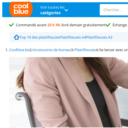
Voir toutes les
catégories
Commandé avant
23 h 59
, livré demain gratuitement
Échange
Top 10 des plastifieuses
Plastifieuses A4
Plastifieuses A3
Coolblue.be
Accessoires de bureau
Plastifieuses
Se lancer avec un