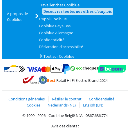
Travailler chez Coolblue
Découvrez toutes nos offres d'emplois
À propos de
L'Appli Coolblue
Coolblue
Coolblue Pays-Bas
Coolblue Allemagne
Confidentialité
Déclaration d'accessibilité
Tout sur Coolblue
Payer avec MasterCard et Visa via ClickToPay
Payer avec des écochèques
Payer avec Bancontact
Payer avec ApplePay
Webshop Trustmark 
Payer avec PayPal
Best
Retail Hi-Fi Electro Brand 2024
Trustprofile de Coolblue
Expédition et livraison avec bPost
Conditions générales
Résilier le contrat
Confidentialité
Cookies
Nederlands (NL)
English (EN)
© 1999 - 2026 - Coolblue België N.V. - 0867.686.774
Avis des clients :