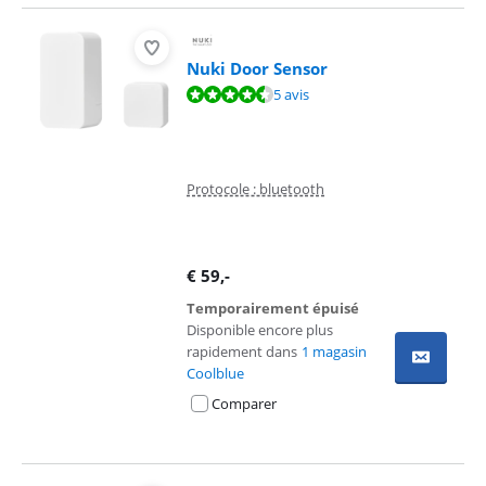
Nuki Door Sensor
La note est de 8,9 sur 10, basée sur 5 avis.
5 avis
Protocole : bluetooth
€
59
,-
Temporairement épuisé
Disponible encore plus
rapidement dans
1 magasin
Coolblue
Comparer