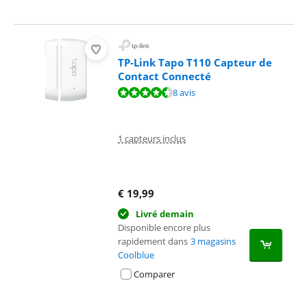
TP-Link Tapo T110 Capteur de
Contact Connecté
La note est de 9,3 sur 10, basée sur 8 avis.
8 avis
1 capteurs inclus
€
19,99
Livré demain
Disponible encore plus
rapidement dans
3 magasins
Coolblue
Comparer