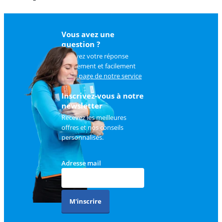
Vous avez une
question ?
Trouvez votre réponse
rapidement et facilement
sur
la page de notre service
client
.
Inscrivez-vous à notre
newsletter
Recevez les meilleures
offres et nos conseils
personnalisés.
Adresse mail
M'inscrire