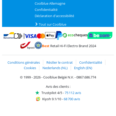
Coolblue Allemagne
Confidentialité
Déclaration d'accessibilité
Tout sur Coolblue
Payer avec MasterCard et Visa via ClickToPay
Payer avec des écochèques
Payer avec Bancontact
Payer avec ApplePay
Webshop Trustmark 
Payer avec PayPal
Best
Retail Hi-Fi Electro Brand 2024
Trustprofile de Coolblue
Expédition et livraison avec bPost
Conditions générales
Résilier le contrat
Confidentialité
Cookies
Nederlands (NL)
English (EN)
© 1999 - 2026 - Coolblue België N.V. - 0867.686.774
Avis des clients :
Trustpilot 4/5
-
75 112 avis
Kiyoh 9.1/10
-
68 700 avis