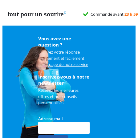
tout pour un sourire
Commandé avant
23 h 59
Vous avez une
question ?
Trouvez votre réponse
rapidement et facilement
sur
la page de notre service
client
.
Inscrivez-vous à notre
newsletter
Recevez les meilleures
offres et nos conseils
personnalisés.
Adresse mail