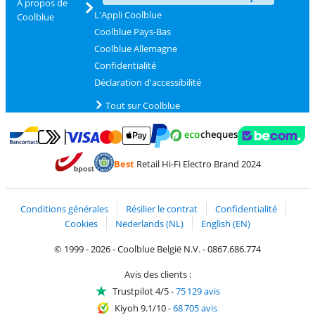
À propos de
L'Appli Coolblue
Coolblue
Coolblue Pays-Bas
Coolblue Allemagne
Confidentialité
Déclaration d'accessibilité
Tout sur Coolblue
Payer avec MasterCard et Visa via ClickToPay
Payer avec des écochèques
Payer avec Bancontact
Payer avec ApplePay
Webshop Trustmark 
Payer avec PayPal
Best
Retail Hi-Fi Electro Brand 2024
Trustprofile de Coolblue
Expédition et livraison avec bPost
Conditions générales
Résilier le contrat
Confidentialité
Cookies
Nederlands (NL)
English (EN)
© 1999 - 2026 - Coolblue België N.V. - 0867.686.774
Avis des clients :
Trustpilot 4/5
-
75 129 avis
Kiyoh 9.1/10
-
68 705 avis