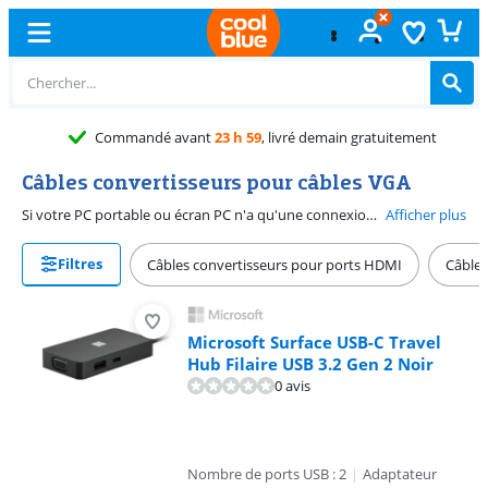
Commandé avant
23 h 59
, livré demain gratuitement
Câbles convertisseurs pour câbles VGA
Si votre PC portable ou écran PC n'a qu'une connexion VGA, utilisez un convertisseur de câble convertisseur VGA pour toujours utiliser les connexions HDMI, DisplayPort ou DVI courantes. Ainsi, vous connectez facilement un écran sur place. Il suffit d'emporter le convertisseur dans votre sac et de connecter votre PC portable à l'écran via le convertisseur. Ainsi, vous pouvez utiliser des écrans et vidéoprojecteurs pourvus d'une connexion VGA partout, tandis que votre PC portable a un port HDMI, par exemple.
Afficher plus
Filtres
Câbles convertisseurs pour ports HDMI
Câbles
Microsoft Surface USB-C Travel
Hub Filaire USB 3.2 Gen 2 Noir
0 avis
Nombre de ports USB : 2
|
Adaptateur