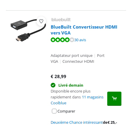
BlueBuilt Convertisseur HDMI
vers VGA
La note est de 8,0 sur 10, basée sur 30 avis.
30 avis
Adaptateur port unique
|
Port
VGA
|
Connecteur HDMI
€
28,99
Livré demain
Disponible encore plus
rapidement dans
11 magasins
Coolblue
Comparer
Deuxième Chance intéressant
de
€
25
,-