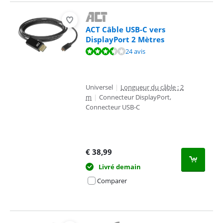
ACT Câble USB-C vers
DisplayPort 2 Mètres
La note est de 7,3 sur 10, basée sur 24 avis.
24 avis
Universel
|
Longueur du câble : 2
m
|
Connecteur DisplayPort,
Connecteur USB-C
€
38,99
Livré demain
Comparer