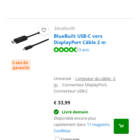
BlueBuilt USB-C vers
DisplayPort Câble 2 m
La note est de 9,3 sur 10, basée sur 3 avis.
3 avis
5 ans de
garantie
Universel
|
Longueur du câble : 2
m
|
Connecteur DisplayPort,
Connecteur USB-C
€
33,99
Livré demain
Disponible encore plus
rapidement dans
11 magasins
Coolblue
Comparer