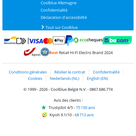
Coolblue Allemagne
Confidentialité
Déclaration d'accessibilité
Tout sur Coolblue
Payer avec MasterCard et Visa via ClickToPay
Payer avec des écochèques
Payer avec Bancontact
Payer avec ApplePay
Webshop Trustmark 
Payer avec PayPal
Best
Retail Hi-Fi Electro Brand 2024
Trustprofile de Coolblue
Expédition et livraison avec bPost
Conditions générales
Résilier le contrat
Confidentialité
Cookies
Nederlands (NL)
English (EN)
© 1999 - 2026 - Coolblue België N.V. - 0867.686.774
Avis des clients :
Trustpilot 4/5
-
75 150 avis
Kiyoh 9.1/10
-
68 713 avis