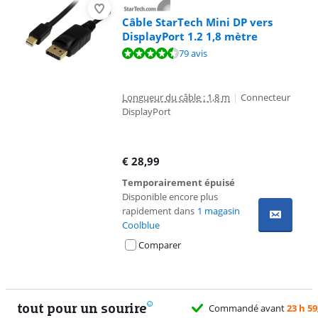
Câble StarTech Mini DP vers
DisplayPort 1.2 1,8 mètre
La note est de 9,3 sur 10, basée sur 79 avis.
79 avis
Longueur du câble : 1,8 m
|
Connecteur
DisplayPort
€
28,99
Temporairement épuisé
Disponible encore plus
rapidement dans
1 magasin
Coolblue
Comparer
tout pour un sourire
59
, livré demain gratuitement