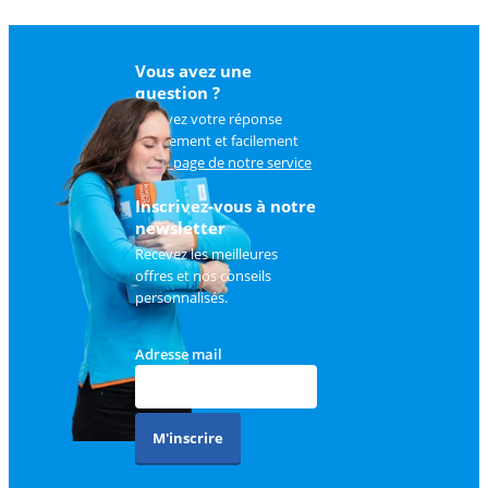
Vous avez une
question ?
Trouvez votre réponse
rapidement et facilement
sur
la page de notre service
client
.
Inscrivez-vous à notre
newsletter
Recevez les meilleures
offres et nos conseils
personnalisés.
Adresse mail
M'inscrire