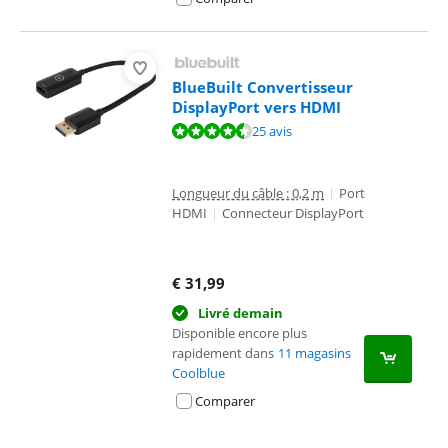
BlueBuilt Convertisseur
DisplayPort vers HDMI
La note est de 9,0 sur 10, basée sur 25 avis.
25 avis
Longueur du câble : 0,2 m
|
Port
HDMI
|
Connecteur DisplayPort
€
31,99
Livré demain
Disponible encore plus
rapidement dans
11 magasins
Coolblue
Comparer