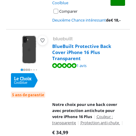
Coolblue
Comparer
Deuxième Chance intéressant
de
€
18
,-
BlueBuilt Protective Back
Cover iPhone 16 Plus
Transparent
La note est de 10 sur 10, basée sur 1 avis.
1 avis
5 ans de garantie
Notre choix pour une back cover
avec protection antichute pour
votre iPhone 16 Plus
|
Couleur :
transparente
|
Protection anti-chute
|
€
34,99