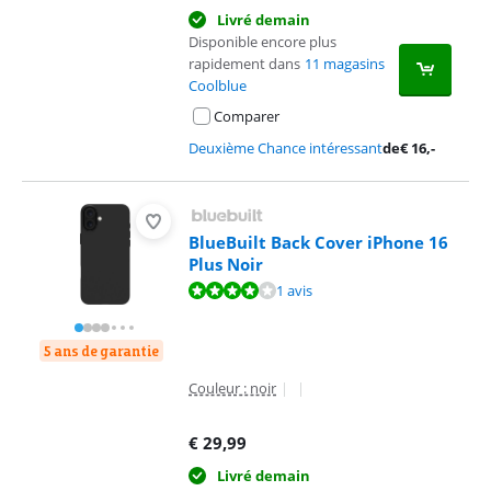
Livré demain
Disponible encore plus
rapidement dans
11 magasins
Coolblue
Comparer
Deuxième Chance intéressant
de
€
16
,-
BlueBuilt Back Cover iPhone 16
Plus Noir
La note est de 8,0 sur 10, basée sur 1 avis.
1 avis
5 ans de garantie
Couleur : noir
|
|
€
29,99
Livré demain