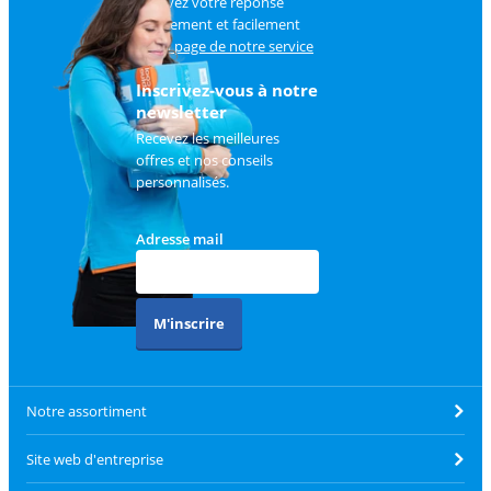
Trouvez votre réponse
rapidement et facilement
sur
la page de notre service
client
.
Inscrivez-vous à notre
newsletter
Recevez les meilleures
offres et nos conseils
personnalisés.
Adresse mail
M'inscrire
Notre assortiment
Site web d'entreprise