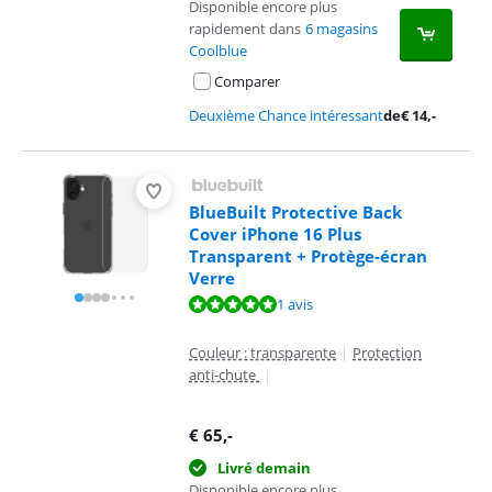
Disponible encore plus
rapidement dans
6 magasins
Coolblue
Comparer
Deuxième Chance intéressant
de
€
14
,-
BlueBuilt Protective Back
Cover iPhone 16 Plus
Transparent + Protège-écran
Verre
La note est de 10 sur 10, basée sur 1 avis.
1 avis
Couleur : transparente
|
Protection
anti-chute
|
€
65
,-
Livré demain
Disponible encore plus