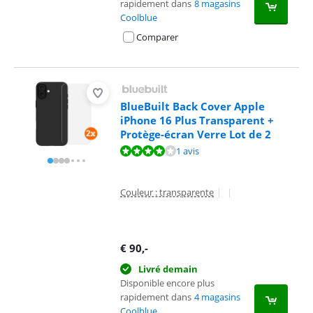
rapidement dans
8 magasins
Coolblue
Comparer
BlueBuilt Back Cover Apple
iPhone 16 Plus Transparent +
Protège-écran Verre Lot de 2
La note est de 8,0 sur 10, basée sur 1 avis.
1 avis
Couleur : transparente
|
|
€
90
,-
Livré demain
Disponible encore plus
rapidement dans
4 magasins
Coolblue