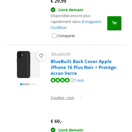
€
29,99
Livré demain
Disponible encore plus
rapidement dans
8 magasins
Coolblue
Comparer
BlueBuilt Back Cover Apple
iPhone 16 Plus Noir + Protège-
écran Verre
La note est de 8,0 sur 10, basée sur 1 avis.
1 avis
Couleur : noir
|
|
€
60
,-
Livré demain