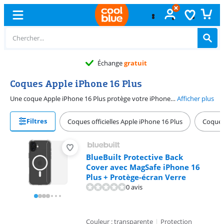
Échange
gratuit
Coques Apple iPhone 16 Plus
Une coque Apple iPhone 16 Plus protège votre iPhone contre les dommages et les rayures. Choisissez par exemple une book case. Une book case possède un rabat avant qui protège l'écran contre les rayures. Vous pouvez également y ranger des cartes et de la monnaie. Vous faites régulièrement tomber votre iPhone ? Dans ce cas, optez pour une back cover avec protection antichute. Vous utilisez des accessoires MagSafe ? Choisissez une coque iPhone 16 Plus avec MagSafe. Si vous optez pour une coque MagSafe, vous pouvez facilement fixer des accessoires MagSafe sur votre Apple iPhone 16 Plus.
Afficher plus
Filtres
Coques officielles Apple iPhone 16 Plus
Coques
BlueBuilt Protective Back
Cover avec MagSafe iPhone 16
Plus + Protège-écran Verre
0 avis
Couleur : transparente
|
Protection