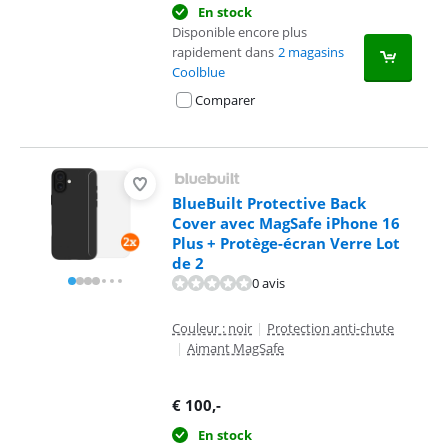
En stock
Disponible encore plus
rapidement dans
2 magasins
Coolblue
Comparer
BlueBuilt Protective Back
Cover avec MagSafe iPhone 16
Plus + Protège-écran Verre Lot
de 2
0 avis
Couleur : noir
|
Protection anti-chute
|
Aimant MagSafe
€
100
,-
En stock