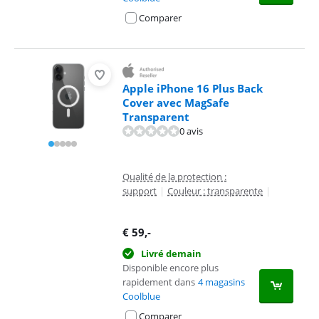
Comparer
Apple iPhone 16 Plus Back
Cover avec MagSafe
Transparent
0 avis
Qualité de la protection :
support
|
Couleur : transparente
|
€
59
,-
Livré demain
Disponible encore plus
rapidement dans
4 magasins
Coolblue
Comparer