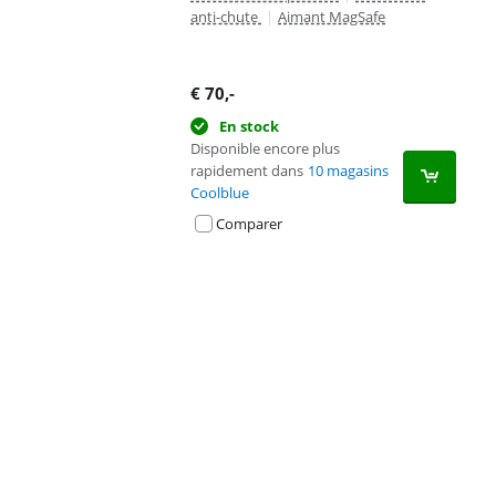
anti-chute
|
Aimant MagSafe
€
70
,-
En stock
Disponible encore plus
rapidement dans
10 magasins
Coolblue
Comparer
Advertentie