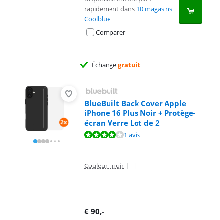
rapidement dans
10 magasins
Coolblue
Comparer
Échange
gratuit
BlueBuilt Back Cover Apple
iPhone 16 Plus Noir + Protège-
écran Verre Lot de 2
La note est de 8,0 sur 10, basée sur 1 avis.
1 avis
Couleur : noir
|
|
€
90
,-