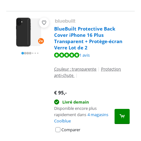
BlueBuilt Protective Back
Cover iPhone 16 Plus
Transparent + Protège-écran
Verre Lot de 2
La note est de 10 sur 10, basée sur 1 avis.
1 avis
Couleur : transparente
|
Protection
anti-chute
|
€
95
,-
Livré demain
Disponible encore plus
rapidement dans
4 magasins
Coolblue
Comparer