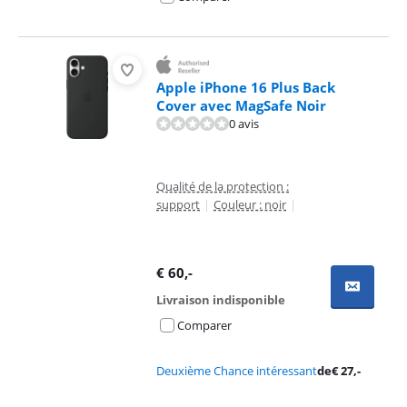
Apple iPhone 16 Plus Back
Cover avec MagSafe Noir
0 avis
Qualité de la protection :
support
|
Couleur : noir
|
€
60
,-
Livraison indisponible
Comparer
Deuxième Chance intéressant
de
€
27
,-