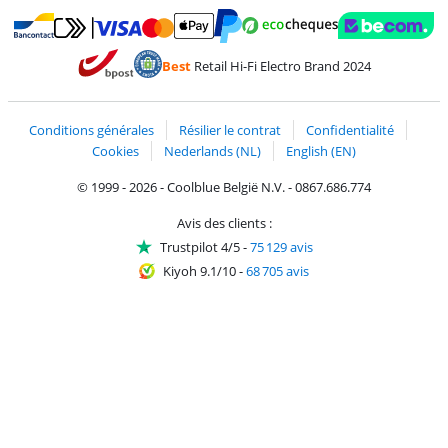
Payer avec MasterCard et Visa via ClickToPay
Payer avec des écochèques
Payer avec Bancontact
Payer avec ApplePay
Webshop Trustmark 
Payer avec PayPal
Best
Retail Hi-Fi Electro Brand 2024
Trustprofile de Coolblue
Expédition et livraison avec bPost
Conditions générales
Résilier le contrat
Confidentialité
Cookies
Nederlands (NL)
English (EN)
© 1999 - 2026 - Coolblue België N.V. - 0867.686.774
Avis des clients :
Trustpilot 4/5
-
75 129 avis
Kiyoh 9.1/10
-
68 705 avis