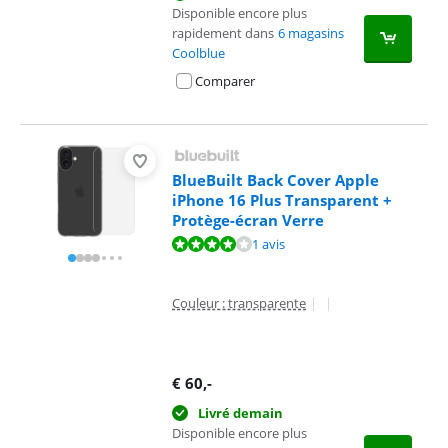
Disponible encore plus
rapidement dans
6 magasins
Coolblue
Comparer
BlueBuilt Back Cover Apple
iPhone 16 Plus Transparent +
Protège-écran Verre
La note est de 8,0 sur 10, basée sur 1 avis.
1 avis
Couleur : transparente
|
|
€
60
,-
Livré demain
Disponible encore plus