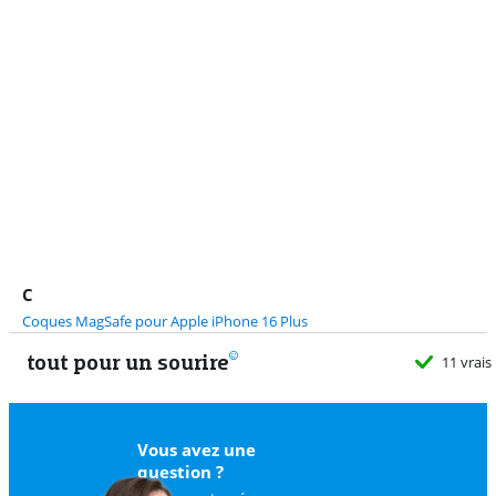
Advertentie
C
Coques MagSafe pour Apple iPhone 16 Plus
tout pour un sourire
11 vrais
Vous avez une
question ?