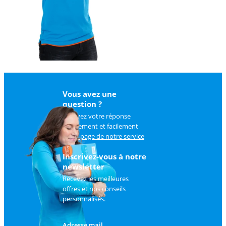
Vous avez une
question ?
Trouvez votre réponse
rapidement et facilement
sur
la page de notre service
client
.
Inscrivez-vous à notre
newsletter
Recevez les meilleures
offres et nos conseils
personnalisés.
Adresse mail