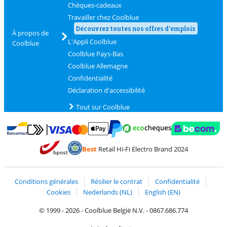
Chèques-cadeaux
Travailler chez Coolblue
Découvrez toutes nos offres d'emplois
À propos de
L'Appli Coolblue
Coolblue
Coolblue Pays-Bas
Coolblue Allemagne
Confidentialité
Déclaration d'accessibilité
Tout sur Coolblue
Payer avec MasterCard et Visa via ClickToPay
Payer avec des écochèques
Payer avec Bancontact
Payer avec ApplePay
Webshop Trustmark 
Payer avec PayPal
Best
Retail Hi-Fi Electro Brand 2024
Trustprofile de Coolblue
Expédition et livraison avec bPost
Conditions générales
Résilier le contrat
Confidentialité
Cookies
Nederlands (NL)
English (EN)
© 1999 - 2026 - Coolblue België N.V. - 0867.686.774