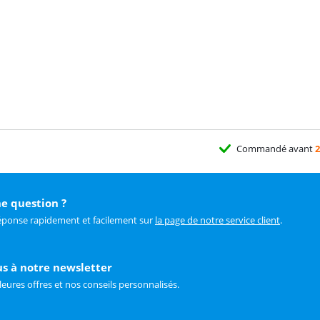
Commandé avant
2
e question ?
éponse rapidement et facilement sur
la page de notre service client
.
us à notre newsletter
leures offres et nos conseils personnalisés.