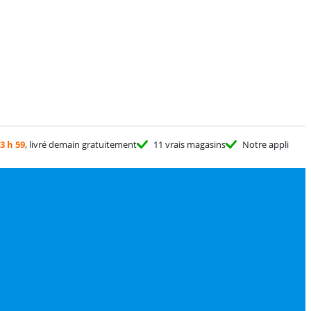
3 h 59
, livré demain gratuitement
11 vrais magasins
Notre appli