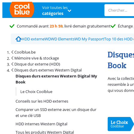
Voir toutes les
catégories
Commandé avant
23 h 59
, livré demain gratuitement
Échange
HDD externe
WD
WD Elements
WD My Passport
Top 10 des HDD 
Résultats de recherche et tri
Disque
Coolblue.be
Mémoire vive & stockage
Book
Disque dur externe (HDD)
Disques durs externes Western Digital
Disques durs externes Western Digital My
Avec la collec
Book
ressemble à un
qui vous donne
Le Choix Coolblue
Conseils sur les HDD externes
Comparer un SSD externe avec un disque dur
et une clé USB
HDD internes Western Digital
Tous les produits Western Digital