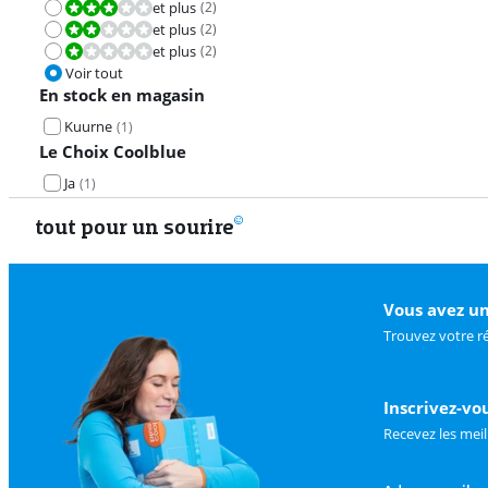
et plus
(
2
)
La note est 6,0 sur 10.
et plus
(
2
)
La note est 4,0 sur 10.
et plus
(
2
)
La note est 2,0 sur 10.
Voir tout
En stock en magasin
Kuurne
(
1
)
Le Choix Coolblue
Ja
(
1
)
tout pour un sourire
Vous avez un
Trouvez votre r
Inscrivez-vo
Recevez les meil