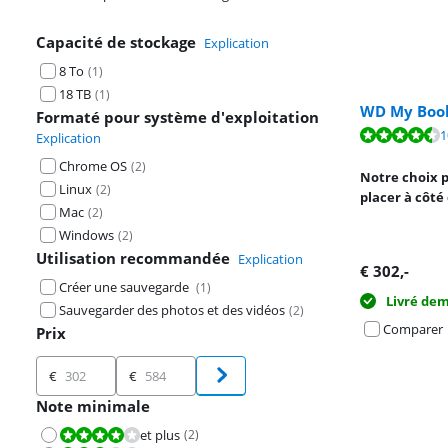
Capacité de stockage
Explication
8 To
(
1
)
18 TB
(
1
)
WD My Book
Formaté pour système d'exploitation
La note est de 
1
Explication
La note est de 
Chrome OS
(
2
)
Notre choix 
Linux
(
2
)
placer à côté
Mac
(
2
)
Windows
(
2
)
Utilisation recommandée
Explication
€
302
,-
Créer une sauvegarde
(
1
)
Livré de
Sauvegarder des photos et des vidéos
(
2
)
Comparer
Prix
Prix
€
€
Note minimale
et plus
(
2
)
La note est 8,0 sur 10.