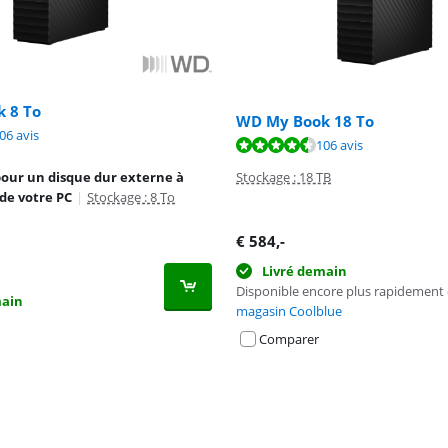
 8 To
WD My Book 18 To
8,6 sur 10, basée sur 106 avis.
06 avis
8,6 sur 10, basée sur 106 avis.
106 avis
pour un disque dur externe à
Stockage : 18 TB
 de votre PC
|
Stockage : 8 To
€
584
,-
Livré demain
Disponible encore plus rapidement
main
magasin Coolblue
Comparer