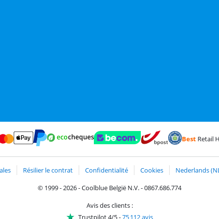
Best
Retail H
erCard et Visa via ClickToPay
Payer avec des écochèques
t
Payer avec ApplePay
Webshop Trustmark et avis des clients
Trustprofile de C
Expédition et livraison ave
Payer avec PayPal
ales
Résilier le contrat
Confidentialité
Cookies
Nederlands (N
© 1999 - 2026 - Coolblue België N.V. - 0867.686.774
Avis des clients :
Trustpilot 4/5
-
75 112 avis