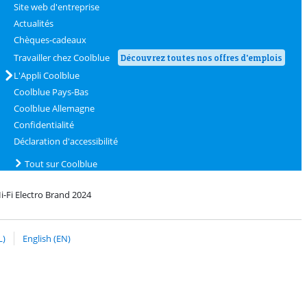
Site web d'entreprise
Actualités
Chèques-cadeaux
Travailler chez Coolblue
Découvrez toutes nos offres d'emplois
L'Appli Coolblue
Coolblue Pays-Bas
Coolblue Allemagne
Confidentialité
Déclaration d'accessibilité
Tout sur Coolblue
i-Fi Electro Brand 2024
oolblue
c bPost
L)
English (EN)