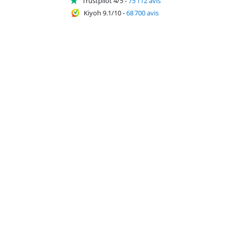
Trustpilot 4/5
-
75 112 avis
Kiyoh 9.1/10
-
68 700 avis