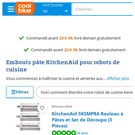
Voir toutes
les
catégories
Commandé avant
23 h 59
, livré demain gratuitement
Commandé avant
23 h 59
, livré demain gratuitement
Embouts pâte KitchenAid pour robots de
cuisine
Vous commencez à maîtriser la cuisine et aimeriez aussi faire vos pâtes vous-même ? Complétez votre robot de cuisine KitchenAid avec plusieurs embouts. Utilisez d'abord le crochet pétrisseur pour pétrir la pâte et déroulez-la ensuite sur votre plan de travail. Puis, fixez l'embout au robot de cuisine. Pas besoin d'utiliser des machines séparées. Très pratique donc.
Afficher plus
Filtres
Voici comment étendre votre robot de cuisine Ken
KitchenAid 5KSMPRA Rouleau à
Pâtes et Set de Découpe (3
Pièces)
La note est de 9,5 sur 10, basée sur 24 avis.
24 avis