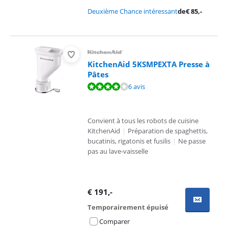
Deuxième Chance intéressant
de
€
85
,-
KitchenAid 5KSMPEXTA Presse à
Pâtes
La note est de 8,4 sur 10, basée sur 6 avis.
6 avis
Convient à tous les robots de cuisine
KitchenAid
|
Préparation de spaghettis,
bucatinis, rigatonis et fusilis
|
Ne passe
pas au lave-vaisselle
€
191
,-
Temporairement épuisé
Comparer