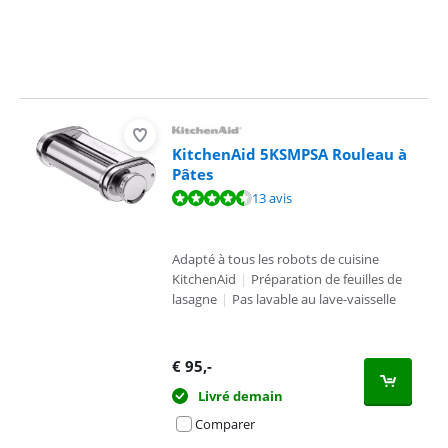
KitchenAid 5KSMPSA Rouleau à
Pâtes
La note est de 9,1 sur 10, basée sur 13 avis.
13 avis
Adapté à tous les robots de cuisine
KitchenAid
|
Préparation de feuilles de
lasagne
|
Pas lavable au lave-vaisselle
€
95
,-
Livré demain
Comparer