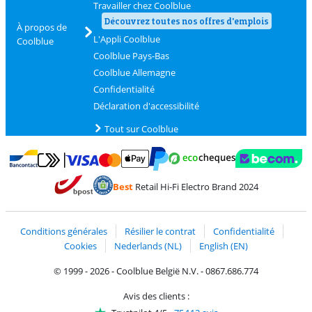
Travailler chez Coolblue
Découvrez toutes nos offres d'emplois
À propos de
L'Appli Coolblue
Coolblue
Coolblue Pays-Bas
Coolblue Allemagne
Confidentialité
Déclaration d'accessibilité
Tout sur Coolblue
Payer avec MasterCard et Visa via ClickToPay
Payer avec des écochèques
Payer avec Bancontact
Payer avec ApplePay
Webshop Trustmark 
Payer avec PayPal
Best
Retail Hi-Fi Electro Brand 2024
Trustprofile de Coolblue
Expédition et livraison avec bPost
Conditions générales
Résilier le contrat
Confidentialité
Cookies
Nederlands (NL)
English (EN)
© 1999 - 2026 - Coolblue België N.V. - 0867.686.774
Avis des clients :