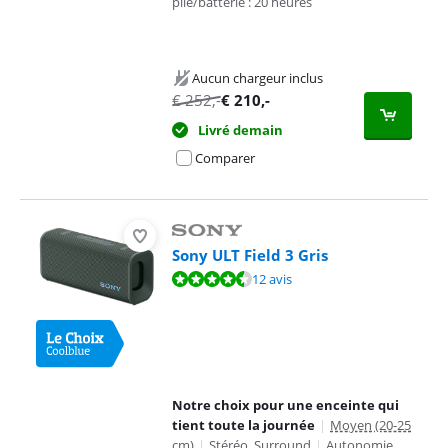
pile/batterie : 20 heures
Aucun chargeur inclus
€
252
,-
€
210
,-
Livré demain
Comparer
Sony ULT Field 3 Gris
La note est de 9,0 sur 10, basée sur 12 avis.
12 avis
Notre choix pour une enceinte qui
tient toute la journée
|
Moyen (20-25
cm)
|
Stéréo, Surround
|
Autonomie