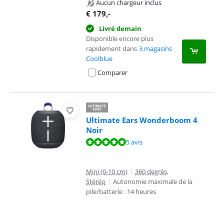
Aucun chargeur inclus
€
179
,-
Livré demain
Disponible encore plus
rapidement dans
3 magasins
Coolblue
Comparer
Ultimate Ears Wonderboom 4
Noir
La note est de 9,5 sur 10, basée sur 5 avis.
5 avis
Mini (0-10 cm)
|
360 degrés,
Stéréo
|
Autonomie maximale de la
pile/batterie : 14 heures