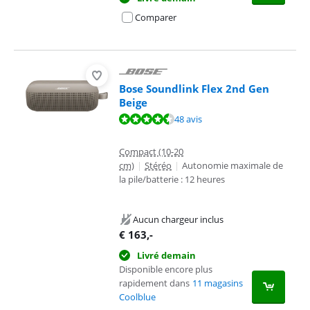
Comparer
Bose Soundlink Flex 2nd Gen
Beige
La note est de 9,2 sur 10, basée sur 48 avis.
48 avis
Compact (10-20
cm)
|
Stéréo
|
Autonomie maximale de
la pile/batterie : 12 heures
Aucun chargeur inclus
€
163
,-
Livré demain
Disponible encore plus
rapidement dans
11 magasins
Coolblue