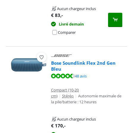
Aucun chargeur inclus
€
83
,-
Livré demain
Comparer
Bose Soundlink Flex 2nd Gen
Bleu
La note est de 9,2 sur 10, basée sur 48 avis.
48 avis
Compact (10-20
cm)
|
Stéréo
|
Autonomie maximale de
la pile/batterie : 12 heures
Aucun chargeur inclus
€
170
,-