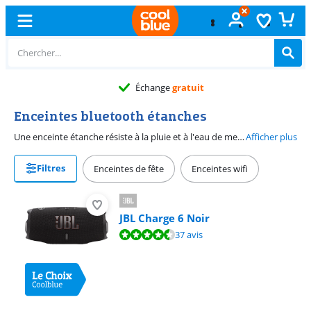
Échange
gratuit
Enceintes bluetooth étanches
Une enceinte étanche résiste à la pluie et à l'eau de mer. Elle peut donc être utilisée en extérieur, sur la plage ou au bord de la piscine par exemple. Utilisez votre enceinte dans la salle de bain et écoutez votre musique préférée sous la douche. Laissez votre smartphone ou tablette à un endroit sec, car l'enceinte streame la musique sans fil via Bluetooth.
Afficher plus
Filtres
Enceintes de fête
Enceintes wifi
JBL Charge 6 Noir
La note est de 9,2 sur 10, basée sur 37 avis.
37 avis