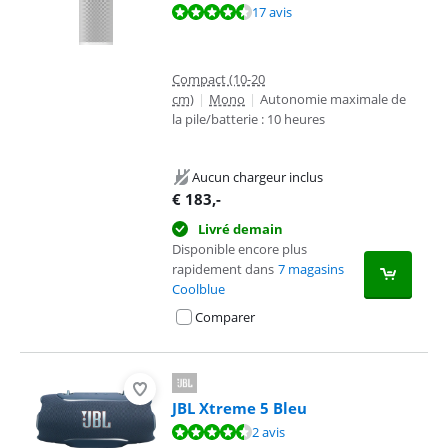
La note est de 8,6 sur 10, basée sur 17 avis.
17 avis
Compact (10-20
cm)
|
Mono
|
Autonomie maximale de
la pile/batterie : 10 heures
Aucun chargeur inclus
€
183
,-
Livré demain
Disponible encore plus
rapidement dans
7 magasins
Coolblue
Comparer
JBL Xtreme 5 Bleu
La note est de 8,7 sur 10, basée sur 2 avis.
2 avis