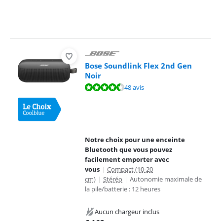
Bose Soundlink Flex 2nd Gen
Noir
La note est de 9,2 sur 10, basée sur 48 avis.
48 avis
Notre choix pour une enceinte
Bluetooth que vous pouvez
facilement emporter avec
vous
|
Compact (10-20
cm)
|
Stéréo
|
Autonomie maximale de
la pile/batterie : 12 heures
Aucun chargeur inclus