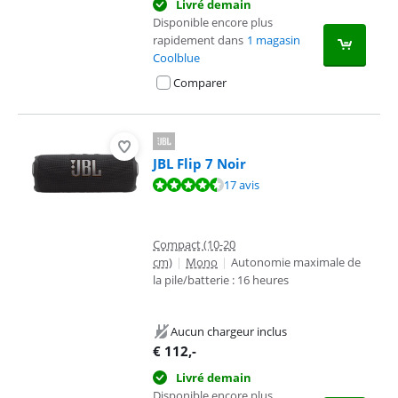
Livré demain
Disponible encore plus
rapidement dans
1 magasin
Coolblue
Comparer
JBL Flip 7 Noir
La note est de 9,2 sur 10, basée sur 17 avis.
17 avis
Compact (10-20
cm)
|
Mono
|
Autonomie maximale de
la pile/batterie : 16 heures
Aucun chargeur inclus
€
112
,-
Livré demain
Disponible encore plus