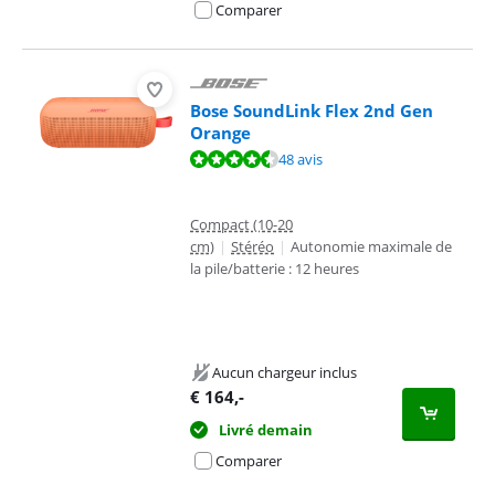
Comparer
Bose SoundLink Flex 2nd Gen
Orange
La note est de 9,2 sur 10, basée sur 48 avis.
48 avis
Compact (10-20
cm)
|
Stéréo
|
Autonomie maximale de
la pile/batterie : 12 heures
Aucun chargeur inclus
€
164
,-
Livré demain
Comparer