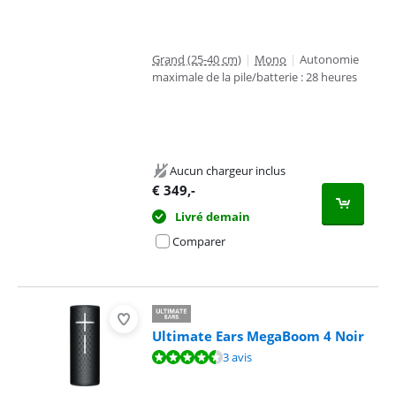
Grand (25-40 cm)
|
Mono
|
Autonomie
maximale de la pile/batterie : 28 heures
Aucun chargeur inclus
€
349
,-
Livré demain
Comparer
Ultimate Ears MegaBoom 4 Noir
La note est de 9,2 sur 10, basée sur 3 avis.
3 avis