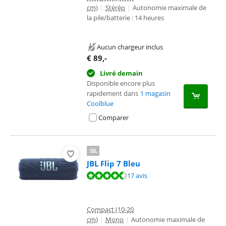
cm)
|
Stéréo
|
Autonomie maximale de
la pile/batterie : 14 heures
Aucun chargeur inclus
€
89
,-
Livré demain
Disponible encore plus
rapidement dans
1 magasin
Coolblue
Comparer
JBL Flip 7 Bleu
La note est de 9,2 sur 10, basée sur 17 avis.
17 avis
Compact (10-20
cm)
|
Mono
|
Autonomie maximale de