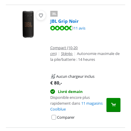
JBL Grip Noir
La note est de 9,2 sur 10, basée sur 11 avis.
11 avis
Compact (10-20
cm)
|
Stéréo
|
Autonomie maximale de
la pile/batterie : 14 heures
Aucun chargeur inclus
€
80
,-
Livré demain
Disponible encore plus
rapidement dans
11 magasins
Coolblue
Comparer