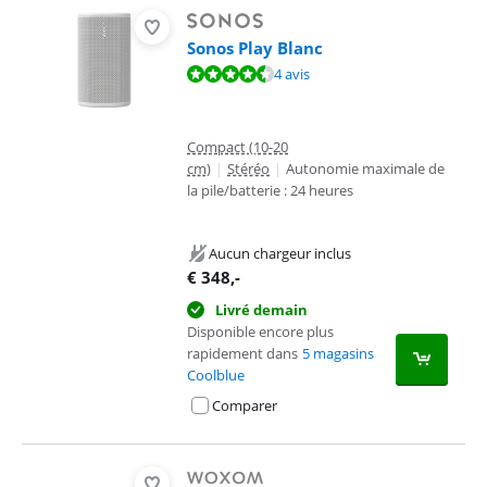
Sonos Play Blanc
La note est de 9,0 sur 10, basée sur 4 avis.
4 avis
Compact (10-20
cm)
|
Stéréo
|
Autonomie maximale de
la pile/batterie : 24 heures
Aucun chargeur inclus
€
348
,-
Livré demain
Disponible encore plus
rapidement dans
5 magasins
Coolblue
Comparer