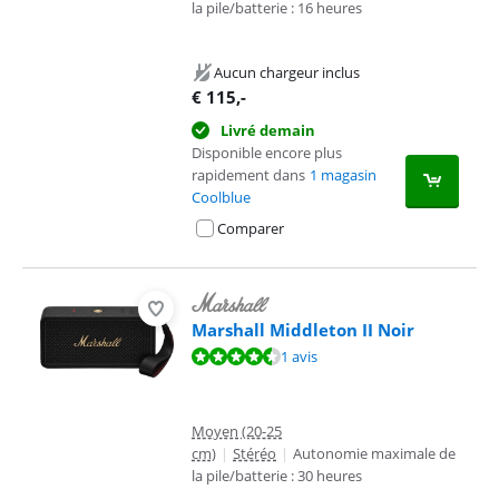
la pile/batterie : 16 heures
Aucun chargeur inclus
€
115
,-
Livré demain
Disponible encore plus
rapidement dans
1 magasin
Coolblue
Comparer
Marshall Middleton II Noir
La note est de 9,3 sur 10, basée sur 1 avis.
1 avis
Moyen (20-25
cm)
|
Stéréo
|
Autonomie maximale de
la pile/batterie : 30 heures