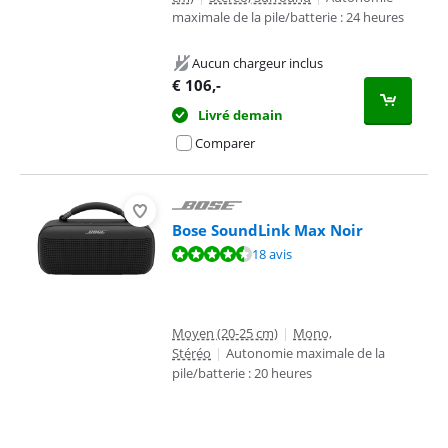
maximale de la pile/batterie : 24 heures
Aucun chargeur inclus
€
106
,-
Livré demain
Comparer
Bose SoundLink Max Noir
La note est de 8,7 sur 10, basée sur 18 avis.
18 avis
Moyen (20-25 cm)
|
Mono,
Stéréo
|
Autonomie maximale de la
pile/batterie : 20 heures