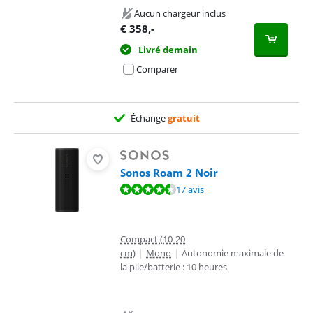
Aucun chargeur inclus
€
358
,-
Livré demain
Comparer
Échange
gratuit
Sonos Roam 2 Noir
La note est de 8,6 sur 10, basée sur 17 avis.
17 avis
Compact (10-20
cm)
|
Mono
|
Autonomie maximale de
la pile/batterie : 10 heures