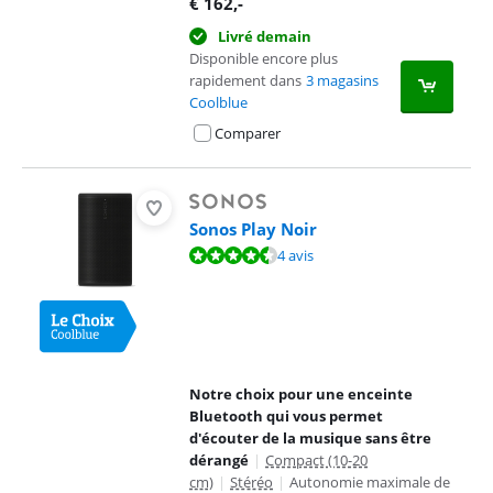
€
162
,-
Livré demain
Disponible encore plus
rapidement dans
3 magasins
Coolblue
Comparer
Sonos Play Noir
La note est de 9,0 sur 10, basée sur 4 avis.
4 avis
Notre choix pour une enceinte
Bluetooth qui vous permet
d'écouter de la musique sans être
dérangé
|
Compact (10-20
cm)
|
Stéréo
|
Autonomie maximale de