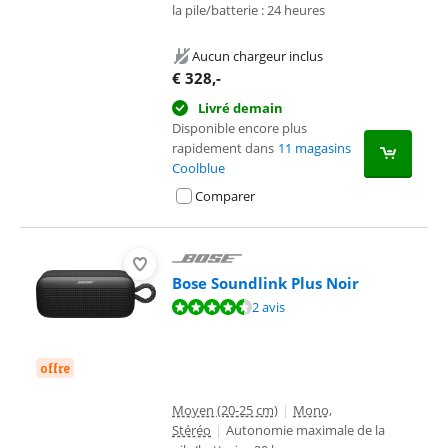
la pile/batterie : 24 heures
Aucun chargeur inclus
€
328
,-
Livré demain
Disponible encore plus
rapidement dans
11 magasins
Coolblue
Comparer
Bose Soundlink Plus Noir
La note est de 8,7 sur 10, basée sur 2 avis.
2 avis
offre
Moyen (20-25 cm)
|
Mono,
Stéréo
|
Autonomie maximale de la