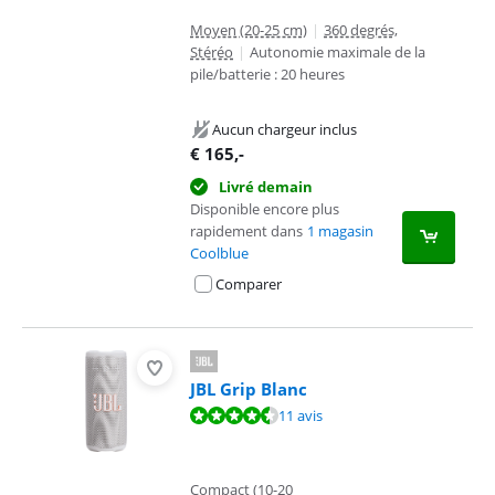
Moyen (20-25 cm)
|
360 degrés,
Stéréo
|
Autonomie maximale de la
pile/batterie : 20 heures
Aucun chargeur inclus
€
165
,-
Livré demain
Disponible encore plus
rapidement dans
1 magasin
Coolblue
Comparer
JBL Grip Blanc
La note est de 9,2 sur 10, basée sur 11 avis.
11 avis
Compact (10-20