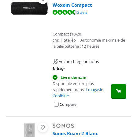
Woxom Compact
La note est de 9,1 sur 10, basée sur 3 avis.
3 avis
Compact (10-20
cm)
|
Stéréo
|
Autonomie maximale de
la pile/batterie : 12 heures
Aucun chargeur inclus
€
65
,-
Livré demain
Disponible encore plus
rapidement dans
1 magasin
Coolblue
Comparer
Sonos Roam 2 Blanc