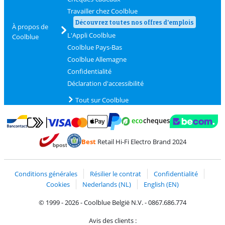
Travailler chez Coolblue
Découvrez toutes nos offres d'emplois
À propos de
L'Appli Coolblue
Coolblue
Coolblue Pays-Bas
Coolblue Allemagne
Confidentialité
Déclaration d'accessibilité
Tout sur Coolblue
Payer avec MasterCard et Visa via ClickToPay
Payer avec des écochèques
Payer avec Bancontact
Payer avec ApplePay
Webshop Trustmark 
Payer avec PayPal
Best
Retail Hi-Fi Electro Brand 2024
Trustprofile de Coolblue
Expédition et livraison avec bPost
Conditions générales
Résilier le contrat
Confidentialité
Cookies
Nederlands (NL)
English (EN)
© 1999 - 2026 - Coolblue België N.V. - 0867.686.774
Avis des clients :