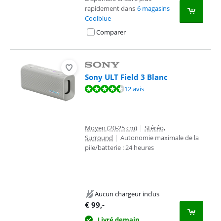
rapidement dans
6 magasins
Coolblue
Comparer
Sony ULT Field 3 Blanc
La note est de 9,0 sur 10, basée sur 12 avis.
12 avis
Moyen (20-25 cm)
|
Stéréo,
Surround
|
Autonomie maximale de la
pile/batterie : 24 heures
Aucun chargeur inclus
€
99
,-
Livré demain