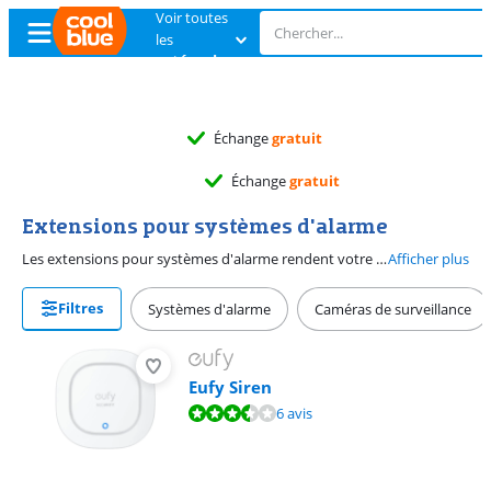
Voir toutes
les
catégories
Échange
gratuit
Échange
gratuit
Extensions pour systèmes d'alarme
Les extensions pour systèmes d'alarme rendent votre maison encore plus sûre. Vous pouvez, par exemple, opter pour des détecteurs de mouvement, des sirènes ou des capteurs de fenêtre. Un détecteur de mouvement permet de vous assurer que personne ne pénètre dans votre maison sans être remarqué. Le capteur remarque rapidement s'il y a quelqu'un et s'assure que le système d'alarme vous le signale. Une sirène est une alarme très forte qui signale la présence de cambrioleurs. Quant au capteur de fenêtre, il donne un signal si une fenêtre est ouverte alors que vous n'êtes pas à la maison ou lorsqu'une fenêtre reste ouverte alors que vous n'est pas chez vous. Assurez-vous que l'extension de votre choix est adaptée à votre système d'alarme pour pouvoir connecter les différents produits.
Afficher plus
Filtres
Systèmes d'alarme
Caméras de surveillance
Eufy Siren
La note est de 6,9 sur 10, basée sur 6 avis.
6 avis