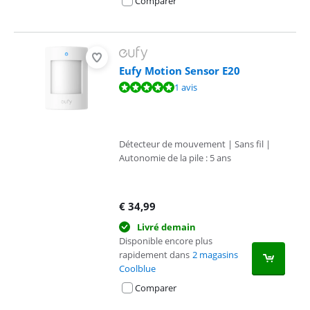
Comparer
Eufy Motion Sensor E20
La note est de 10 sur 10, basée sur 1 avis.
1 avis
Détecteur de mouvement | Sans fil |
Autonomie de la pile : 5 ans
€
34,99
Livré demain
Disponible encore plus
rapidement dans
2 magasins
Coolblue
Comparer