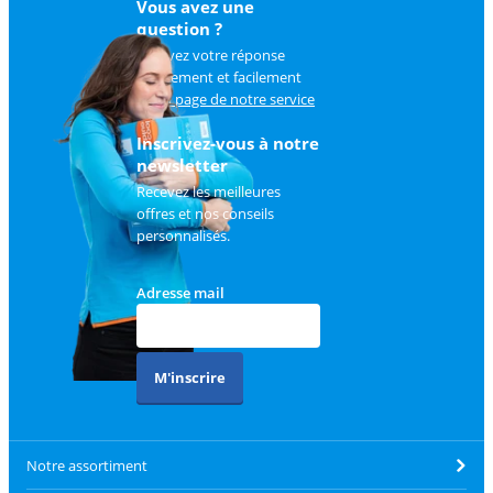
Vous avez une
question ?
Trouvez votre réponse
rapidement et facilement
sur
la page de notre service
client
.
Inscrivez-vous à notre
newsletter
Recevez les meilleures
offres et nos conseils
personnalisés.
Adresse mail
M'inscrire
Notre assortiment