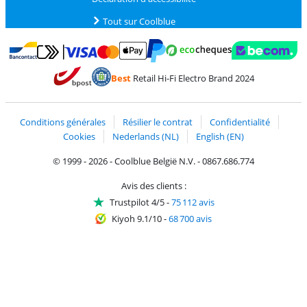
Tout sur Coolblue
Payer avec MasterCard et Visa via ClickToPay
Payer avec des écochèques
Payer avec Bancontact
Payer avec ApplePay
Webshop Trustmark 
Payer avec PayPal
Best
Retail Hi-Fi Electro Brand 2024
Trustprofile de Coolblue
Expédition et livraison avec bPost
Conditions générales
Résilier le contrat
Confidentialité
Cookies
Nederlands (NL)
English (EN)
© 1999 - 2026 - Coolblue België N.V. - 0867.686.774
Avis des clients :
Trustpilot 4/5
-
75 112 avis
Kiyoh 9.1/10
-
68 700 avis