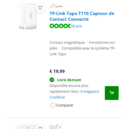
TP-Link Tapo T110 Capteur de
Contact Connecté
La note est de 9,3 sur 10, basée sur 8 avis.
8 avis
Contact magnétique
|
Fonctionne sur
piles
|
Compatible avec le système TP-
Link Tapo
€
19,99
Livré demain
Disponible encore plus
rapidement dans
3 magasins
Coolblue
Comparer