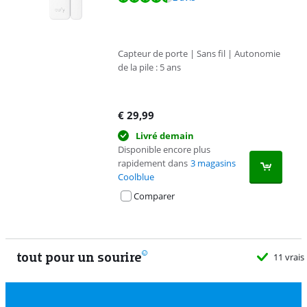
Capteur de porte | Sans fil | Autonomie
de la pile : 5 ans
€
29,99
Livré demain
Disponible encore plus
rapidement dans
3 magasins
Coolblue
Comparer
tout pour un sourire
11 vrais