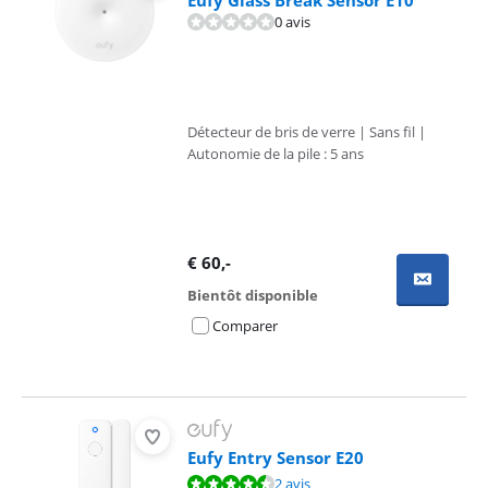
Eufy Glass Break Sensor E10
0 avis
Détecteur de bris de verre | Sans fil |
Autonomie de la pile : 5 ans
€
60
,-
Bientôt disponible
Comparer
Eufy Entry Sensor E20
La note est de 8,7 sur 10, basée sur 2 avis.
2 avis