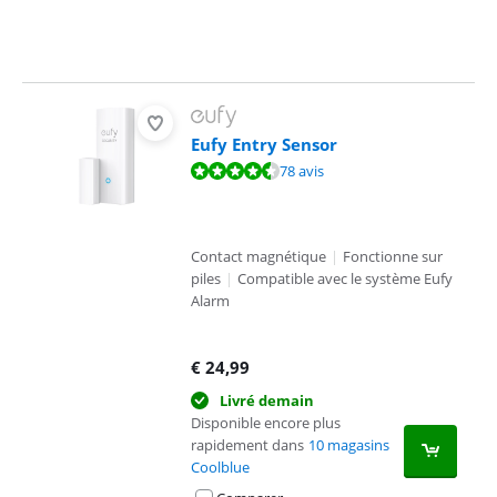
Eufy Entry Sensor
La note est de 9,0 sur 10, basée sur 78 avis.
78 avis
Contact magnétique
|
Fonctionne sur
piles
|
Compatible avec le système Eufy
Alarm
€
24,99
Livré demain
Disponible encore plus
rapidement dans
10 magasins
Coolblue