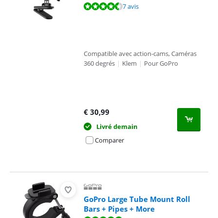
La note est de 9,2 sur 10, basée sur 7 avis.
7 avis
Compatible avec action-cams, Caméras
360 degrés
|
Klem
|
Pour GoPro
€
30,99
Livré demain
Comparer
GoPro Large Tube Mount Roll
Bars + Pipes + More