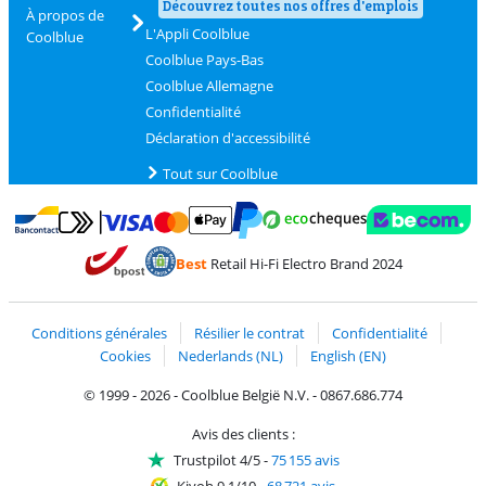
Découvrez toutes nos offres d'emplois
À propos de
L'Appli Coolblue
Coolblue
Coolblue Pays-Bas
Coolblue Allemagne
Confidentialité
Déclaration d'accessibilité
Tout sur Coolblue
Payer avec MasterCard et Visa via ClickToPay
Payer avec des écochèques
Payer avec Bancontact
Payer avec ApplePay
Webshop Trustmark 
Payer avec PayPal
Best
Retail Hi-Fi Electro Brand 2024
Trustprofile de Coolblue
Expédition et livraison avec bPost
Conditions générales
Résilier le contrat
Confidentialité
Cookies
Nederlands (NL)
English (EN)
© 1999 - 2026 - Coolblue België N.V. - 0867.686.774
Avis des clients :
Trustpilot 4/5
-
75 155 avis