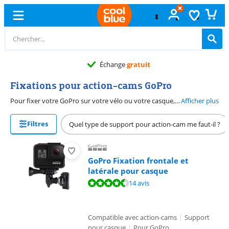
Échange
gratuit
Fixations pour action-cams GoPro
Pour fixer votre GoPro sur votre vélo ou votre casque, vous avez besoin d'une fixation pour action-cam. Vous pouvez acheter une fixation de la marque GoPro, mais il existe également d'autres marques compatibles avec votre caméra GoPro. Pensez par exemple aux fixations PRO et Polar Pro. Sur cette page, vous trouverez toutes les fixations pour action-cam compatibles avec les caméras GoPro.
Afficher plus
Filtres
Quel type de support pour action-cam me faut-il ?
GoPro Fixation frontale et
latérale pour casque
La note est de 8,5 sur 10, basée sur 14 avis.
14 avis
Compatible avec action-cams
|
Support
pour casque
|
Pour GoPro