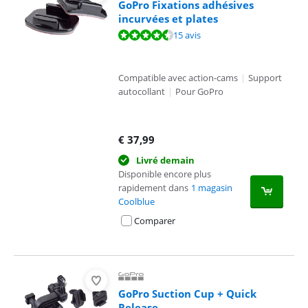
GoPro Fixations adhésives
incurvées et plates
La note est de 8,8 sur 10, basée sur 15 avis.
15 avis
Compatible avec action-cams
|
Support
autocollant
|
Pour GoPro
€
37,99
Livré demain
Disponible encore plus
rapidement dans
1 magasin
Coolblue
Comparer
GoPro Suction Cup + Quick
Release