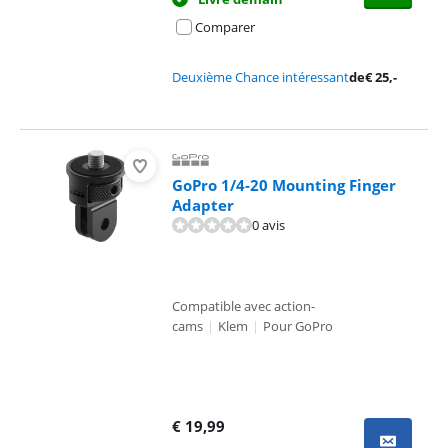
Comparer
Deuxième Chance intéressant
de
€
25
,-
GoPro 1/4-20 Mounting Finger
Adapter
0 avis
Compatible avec action-
cams
|
Klem
|
Pour GoPro
€
19,99