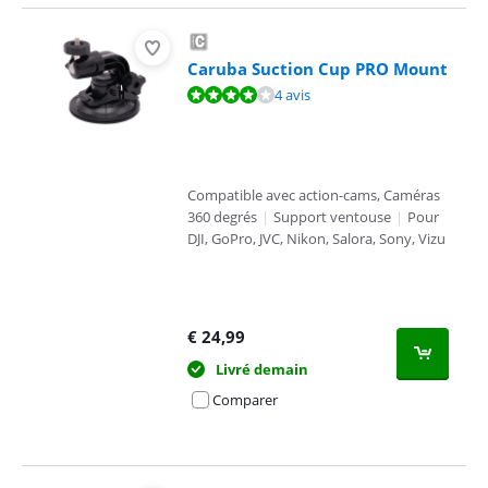
Caruba Suction Cup PRO Mount
La note est de 8,1 sur 10, basée sur 4 avis.
4 avis
Compatible avec action-cams, Caméras
360 degrés
|
Support ventouse
|
Pour
DJI, GoPro, JVC, Nikon, Salora, Sony, Vizu
€
24,99
Livré demain
Comparer