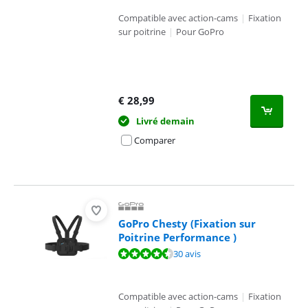
Compatible avec action-cams
|
Fixation
sur poitrine
|
Pour GoPro
€
28,99
Livré demain
Comparer
GoPro Chesty (Fixation sur
Poitrine Performance )
La note est de 9,3 sur 10, basée sur 30 avis.
30 avis
Compatible avec action-cams
|
Fixation