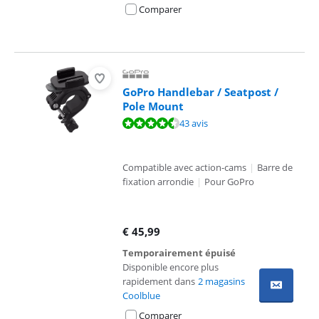
Comparer
GoPro Handlebar / Seatpost /
Pole Mount
La note est de 9,2 sur 10, basée sur 43 avis.
43 avis
Compatible avec action-cams
|
Barre de
fixation arrondie
|
Pour GoPro
€
45,99
Temporairement épuisé
Disponible encore plus
rapidement dans
2 magasins
Coolblue
Comparer