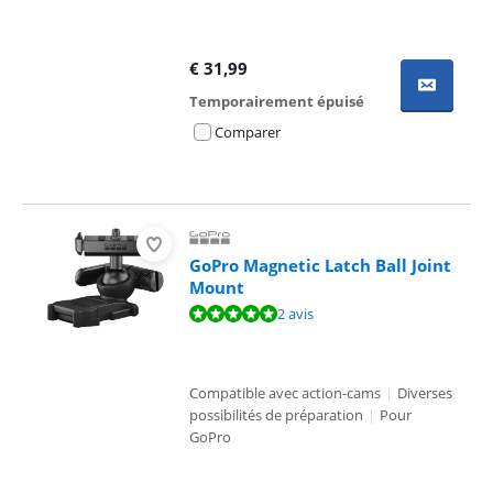
€
31,99
Temporairement épuisé
Comparer
GoPro Magnetic Latch Ball Joint
Mount
La note est de 9,8 sur 10, basée sur 2 avis.
2 avis
Compatible avec action-cams
|
Diverses
possibilités de préparation
|
Pour
GoPro