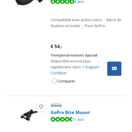
La note est de 10 sur 10, basée sur 4 avis.
4 avis
Compatible avec action-cams
|
Barre de
fixation arrondie
|
Pour GoPro
€
54
,-
Temporairement épuisé
Disponible encore plus
rapidement dans
1 magasin
Coolblue
Comparer
GoPro Bite Mount
La note est de 9,0 sur 10, basée sur 1 avis.
1 avis