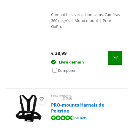
Compatible avec action-cams, Caméras
360 degrés
|
Mond mount
|
Pour
GoPro
€
28,99
Livré demain
Comparer
PRO-mounts Harnais de
Poitrine
La note est de 8,8 sur 10, basée sur 56 avis.
56 avis