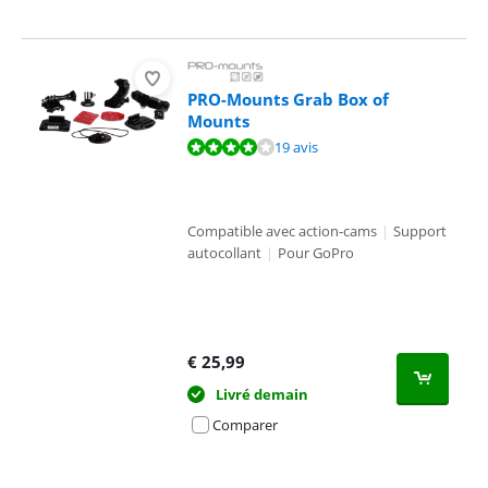
PRO-Mounts Grab Box of
Mounts
La note est de 7,8 sur 10, basée sur 19 avis.
19 avis
Compatible avec action-cams
|
Support
autocollant
|
Pour GoPro
€
25,99
Livré demain
Comparer