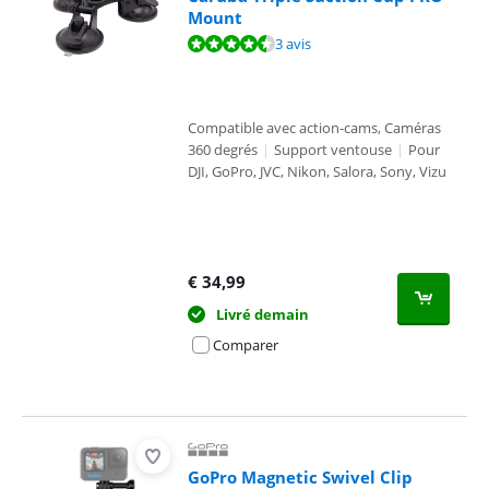
Mount
La note est de 8,8 sur 10, basée sur 3 avis.
3 avis
Compatible avec action-cams, Caméras
360 degrés
|
Support ventouse
|
Pour
DJI, GoPro, JVC, Nikon, Salora, Sony, Vizu
€
34,99
Livré demain
Comparer
GoPro Magnetic Swivel Clip