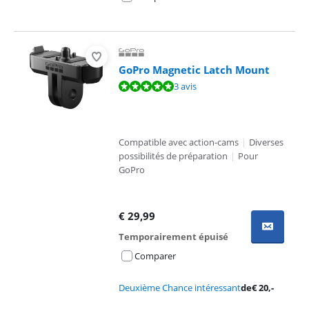
GoPro Magnetic Latch Mount
La note est de 9,7 sur 10, basée sur 3 avis.
3 avis
Compatible avec action-cams
|
Diverses
possibilités de préparation
|
Pour
GoPro
€
29,99
Temporairement épuisé
Comparer
Deuxième Chance intéressant
de
€
20
,-