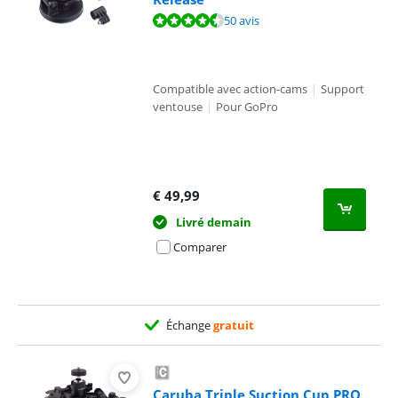
La note est de 9,0 sur 10, basée sur 50 avis.
50 avis
Compatible avec action-cams
|
Support
ventouse
|
Pour GoPro
€
49,99
Livré demain
Comparer
Échange
gratuit
Caruba Triple Suction Cup PRO