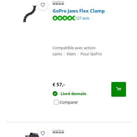
GoPro Jaws Flex Clamp
La note est de 9,4 sur 10, basée sur 27 avis.
27 avis
Compatible avec action-
cams
|
Klem
|
Pour GoPro
€
57
,-
Livré demain
Comparer