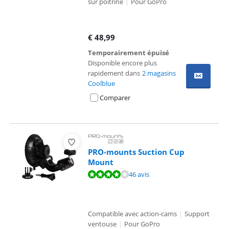
sur poitrine
|
Pour GoPro
€
48,99
Temporairement épuisé
Disponible encore plus
rapidement dans
2 magasins
Coolblue
Comparer
PRO-mounts Suction Cup
Mount
La note est de 8,3 sur 10, basée sur 46 avis.
46 avis
Compatible avec action-cams
|
Support
ventouse
|
Pour GoPro